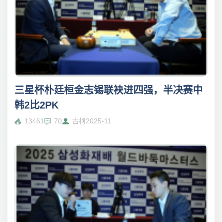
三星杯朴廷桓金志锡联袂进四强，半决赛中
韩2比2PK
13461
70
古柯
2025-11