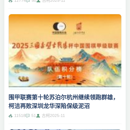
12774
50
古柯
2025-11
围甲联赛第十轮苏泊尔杭州继续领跑群雄，
柯洁再败深圳龙华深陷保级泥沼
11518
51
古柯
2025-11