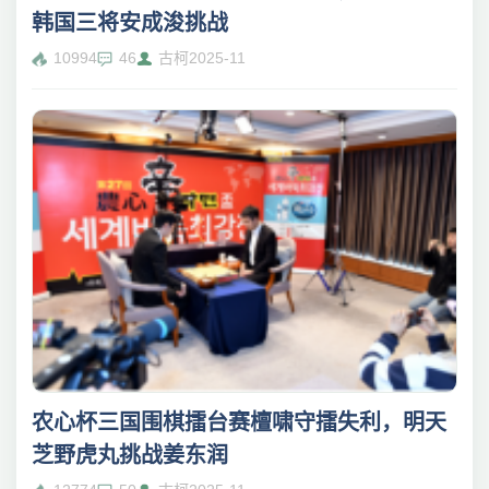
韩国三将安成浚挑战
10994
46
古柯
2025-11
农心杯三国围棋擂台赛檀啸守擂失利，明天
芝野虎丸挑战姜东润