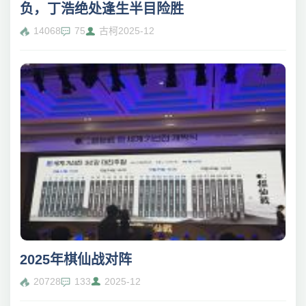
负，丁浩绝处逢生半目险胜
14068
75
古柯
2025-12
2025年棋仙战对阵
20728
133
2025-12