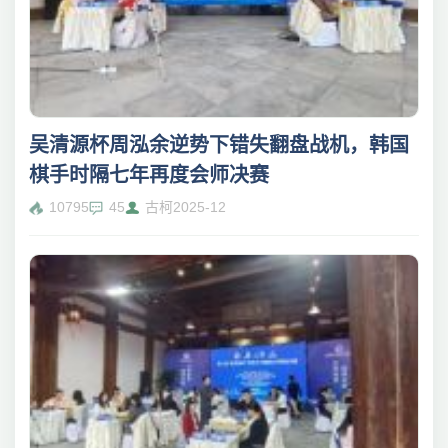
吴清源杯周泓余逆势下错失翻盘战机，韩国
棋手时隔七年再度会师决赛
10795
45
古柯
2025-12