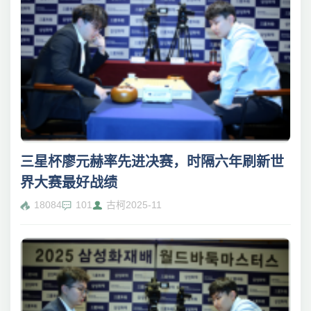
三星杯廖元赫率先进决赛，时隔六年刷新世
界大赛最好战绩
18084
101
古柯
2025-11