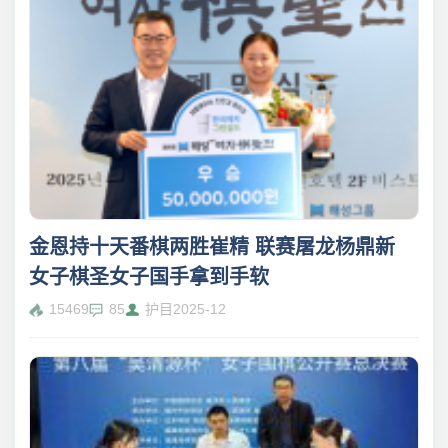
金恩持十天番棋两胜崔精 联赛屠龙杨鼎新
女子棋圣女子国手拿到手软
15469
85
护目
2025-12