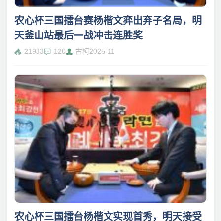
农心杯三国擂台赛杨楷文弈出弃子名局，明
天釜山站最后一战冲击连胜奖
21933
120
古柯
2025-11
农心杯三国擂台杨楷文实现首秀，明天接受