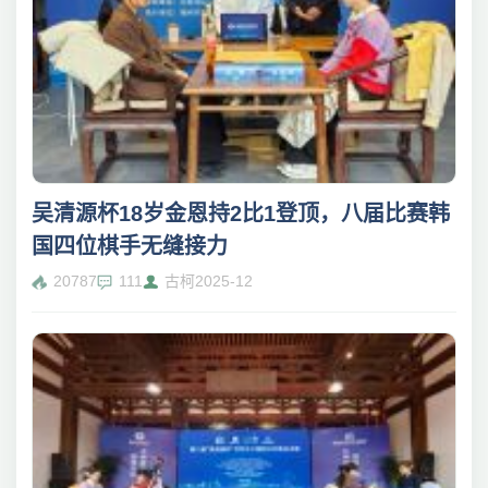
吴清源杯18岁金恩持2比1登顶，八届比赛韩
国四位棋手无缝接力
20787
111
古柯
2025-12