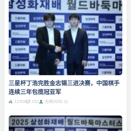
三星杯丁浩完胜金志锡三进决赛，中国棋手
连续三年包揽冠亚军
12304
102
古柯
2025-11