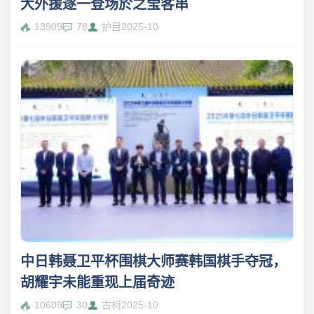
大外援逐一登场於之莹客串
13909
78
护目
2025-10
中日韩聂卫平杯围棋大师赛韩国棋手夺冠，
胡耀宇未能重现上届奇迹
10609
30
古柯
2025-10