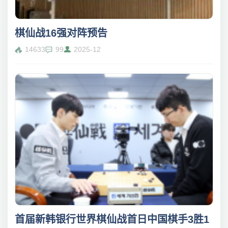
棋仙战16强对阵预告
14633
99
2025-12
首届新韩银行世界棋仙战首日中国棋手3胜1