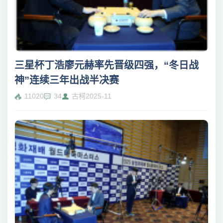
三星杯丁浩廖元赫率先晋级四强，“冬日战
神”连续三年出战半决赛
11020
34
古柯
2025-11