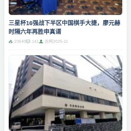
三星杯16强战下半区中国棋手大捷，廖元赫
时隔六年再胜申真谞
23640
141
古柯
2025-11