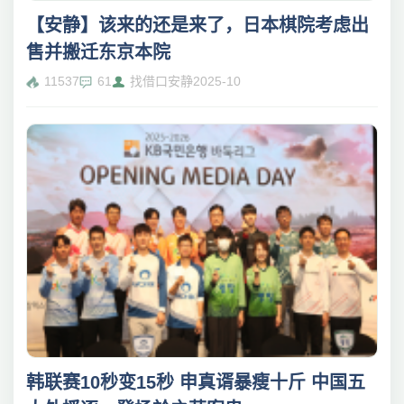
【安静】该来的还是来了，日本棋院考虑出
售并搬迁东京本院
11537
61
找借口安静
2025-10
韩联赛10秒变15秒 申真谞暴瘦十斤 中国五