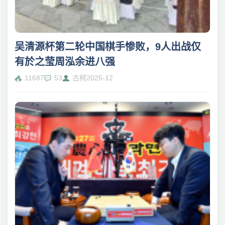
吴清源杯第二轮中国棋手惨败，9人出战仅
有於之莹周泓余进八强
11687
53
古柯
2025-12