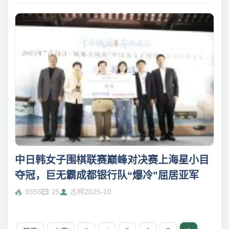
中日韩女子围棋联赛巅峰对决赛上海星小目
夺冠，巨无霸成都银行队“爆冷”屈居亚军
9355
25
古柯
2025-10