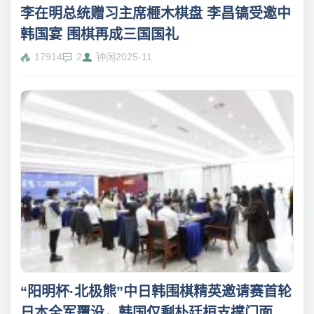
李在明总统赠习主席榧木棋盘 李昌镐受邀中
韩国宴 围棋再成三国国礼
17914
2
钟闲
2025-11
“阳明杯·北极熊”中日韩围棋精英邀请赛首轮
日本全军覆没，韩国仅剩朴廷桓支撑门面