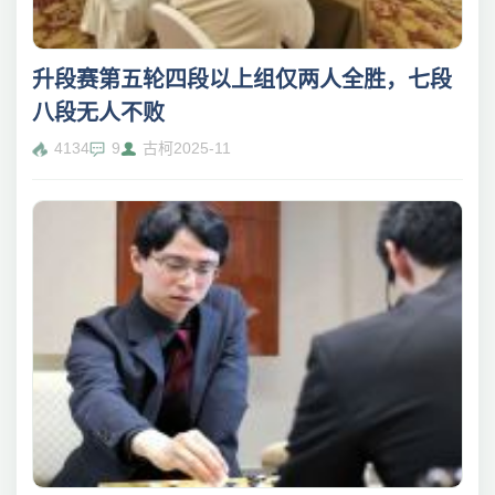
升段赛第五轮四段以上组仅两人全胜，七段
八段无人不败
4134
9
古柯
2025-11