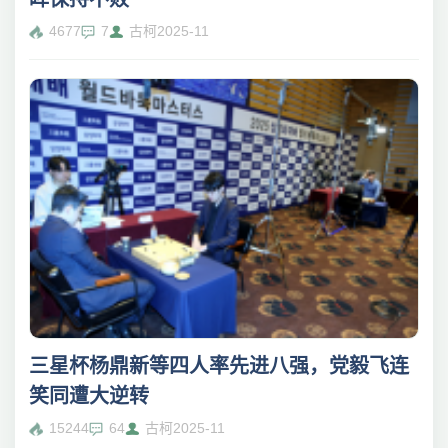
4677
7
古柯
2025-11
三星杯杨鼎新等四人率先进八强，党毅飞连
笑同遭大逆转
15244
64
古柯
2025-11