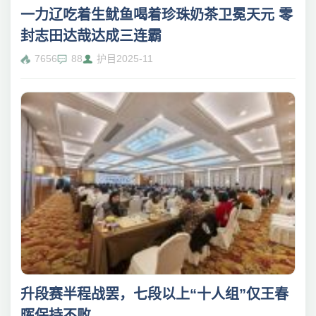
一力辽吃着生鱿鱼喝着珍珠奶茶卫冕天元 零
封志田达哉达成三连霸
7656
88
护目
2025-11
升段赛半程战罢，七段以上“十人组”仅王春
晖保持不败