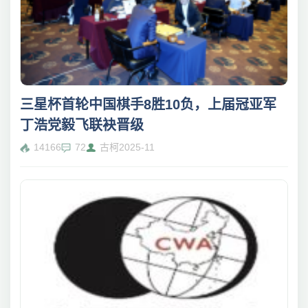
三星杯首轮中国棋手8胜10负，上届冠亚军
丁浩党毅飞联袂晋级
14166
72
古柯
2025-11