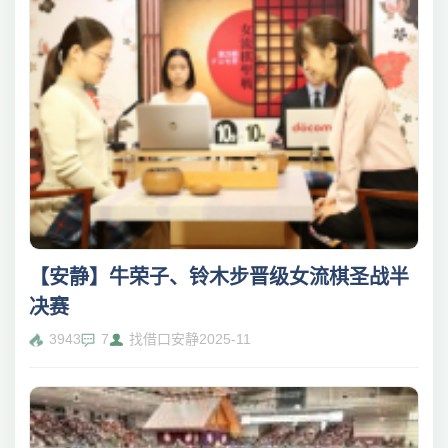
【安静】牛荣子、铃木步晋级女流棋圣战半
决赛
3943
7
找借口安静
2025-11