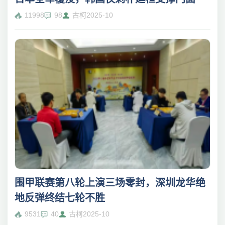
11998
98
古柯
2025-10
围甲联赛第八轮上演三场零封，深圳龙华绝
地反弹终结七轮不胜
9531
40
古柯
2025-10