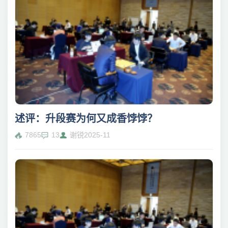
述评：升段赛为何又成香饽饽？
7865
13
谢锐
2025-11