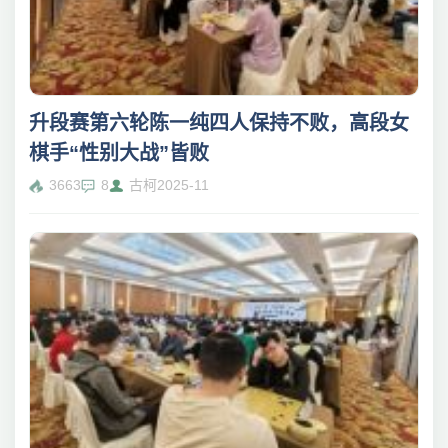
升段赛第六轮陈一纯四人保持不败，高段女
棋手“性别大战”皆败
3663
8
古柯
2025-11