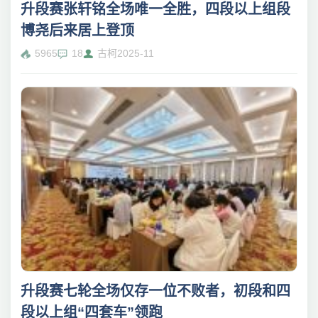
升段赛张轩铭全场唯一全胜，四段以上组段
博尧后来居上登顶
5965
18
古柯
2025-11
升段赛七轮全场仅存一位不败者，初段和四
段以上组“四套车”领跑