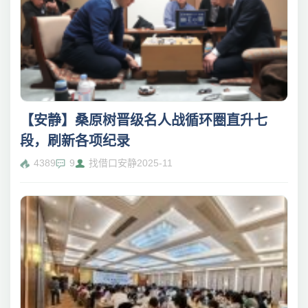
【安静】桑原树晋级名人战循环圈直升七
段，刷新各项纪录
4389
9
找借口安静
2025-11