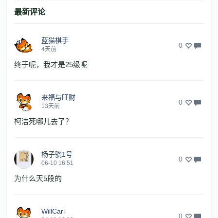
最新评论
蓝猫棋手
0
4天前
终于呢，我才是25级呢
来福与旺财
0
13天前
柯洁死哪儿去了？
杨子骁1号
0
06-10 16:51
为什么天5段的
WillCarl
0