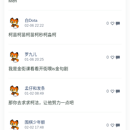
Meh
白Dota
0
02-06 22:22
柯苗柯苗柯苗柯秒柯淼柯
罗九儿
0
01-06 20:25
我是金街课看看开街噢is金句剧
孟仔和发条
0
01-02 08:49
那你去求求柯洁，让他努力一点吧
围棋少年额
0
02-02 17:48