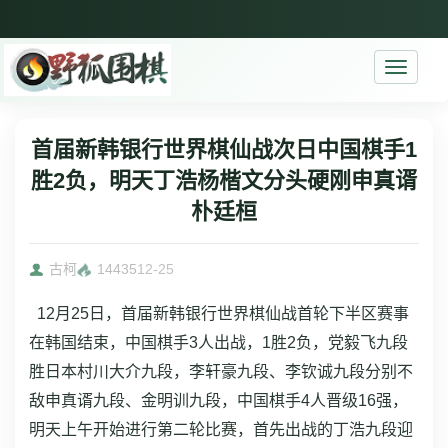
Toggle
navigati
首届新韩银行世界棋仙战次日中国棋手1
胜2负，明天丁浩杨楷文分头硬刚申真谞
朴廷桓
古柯
14435
12-25
12月25日，首届新韩银行世界棋仙战首轮下半区赛事
在韩国结束，中国棋手3人出战，1胜2负，党毅飞九段
胜日本村川大介九段，李轩豪九段、李钦诚九段分别不
敌申真谞九段、金明训九段，中国棋手4人晋级16强，
明天上午开始进行第二轮比赛，首先出战的丁浩九段迎