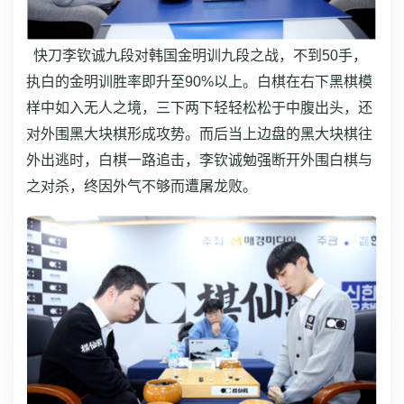
快刀李钦诚九段对韩国金明训九段之战，不到50手，
执白的金明训胜率即升至90%以上。白棋在右下黑棋模
样中如入无人之境，三下两下轻轻松松于中腹出头，还
对外围黑大块棋形成攻势。而后当上边盘的黑大块棋往
外出逃时，白棋一路追击，李钦诚勉强断开外围白棋与
之对杀，终因外气不够而遭屠龙败。