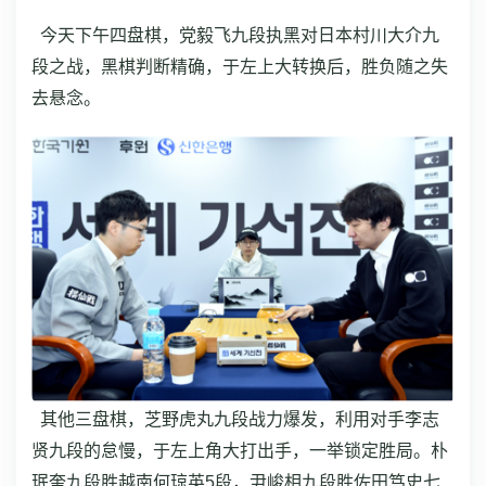
今天下午四盘棋，党毅飞九段执黑对日本村川大介九
段之战，黑棋判断精确，于左上大转换后，胜负随之失
去悬念。
其他三盘棋，芝野虎丸九段战力爆发，利用对手李志
贤九段的怠慢，于左上角大打出手，一举锁定胜局。朴
珉奎九段胜越南何琼英5段，尹峻相九段胜佐田笃史七