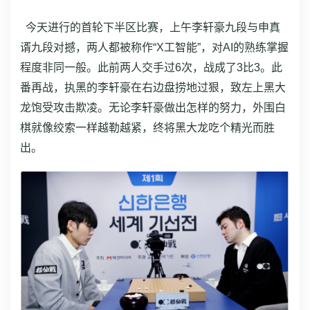
今天进行的首轮下半区比赛，上午李轩豪九段与申真
谞九段对撼，两人都被称作“X工智能”，对AI的熟练掌握
程度非同一般。此前两人交手过6次，战成了3比3。此
番再战，执黑的李轩豪在右边盘捞地过狠，致左上黑大
龙饱受攻击欺凌。无论李轩豪做出怎样的努力，外围白
棋就像绞索一样越勒越紧，终将黑大龙吃个精光而胜
出。