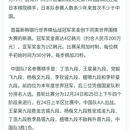
日本棋院棋手，日本队参赛人数多少年来首次不少于中
国。
首届新韩银行世界棋仙战冠军奖金创下同类世界围棋
大赛的新高。冠军奖金高达4亿韩元（约合人民币200万
元），亚军奖金为1亿韩元。比赛采用加时制，每位棋
手初始时间为30分钟，每步棋加20秒。
中国队7名参赛棋手是：丁浩九段、王星昊九段、党毅
飞九段、杨楷文九段、李钦诚九段、檀啸九段和李轩豪
九段。前四位为本年度世界冠军，后三位凭借国家队积
分排名入选。首轮比赛分为12月24日和25日上下午四个
阶段来进行，在24日上半区比赛中，中国队4人出战，
王星昊九段胜金志锡九段、杨楷文九段胜安成浚九段、
丁浩九段胜李昌锡九段，檀啸九段不敌韩升周九段。中
国队3胜1负。