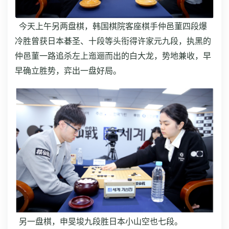
今天上午另两盘棋，韩国棋院客座棋手仲邑菫四段爆
冷胜曾获日本碁圣、十段等头衔得许家元九段，执黑的
仲邑菫一路追杀左上迤逦而出的白大龙，势地兼收，早
早确立胜势，弈出一盘好局。
另一盘棋，申旻埈九段胜日本小山空也七段。