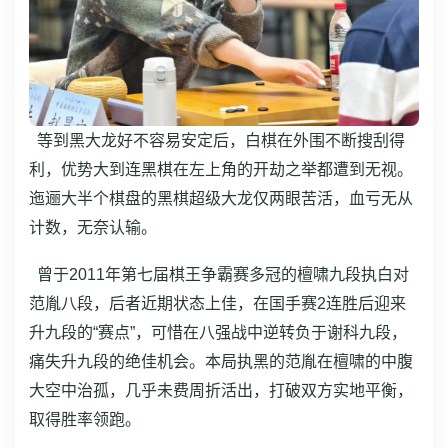
等到黑大龙好不容易安定后，白棋在外围不断搜刮得
利，优势大到连黑棋在左上角的开劫之举都遭到无视。
迤逦大半个棋盘的黑棋超级大龙仅两眼苦活，血亏无从
计数，无奈认输。
曾于2011年第七届棋王争霸赛多冠的檀啸九段执白对
范胤八段，后者近期状态上佳，在国手赛2连胜后迎来
升九段的“赛点”，可惜在八强战中逆转负于谢科九段，
痛失升九段的绝佳机会。本局执黑的范胤在檀啸的中腹
大空中治孤，几乎未费周折活出，打破双方实地平衡，
取得胜率领跑。