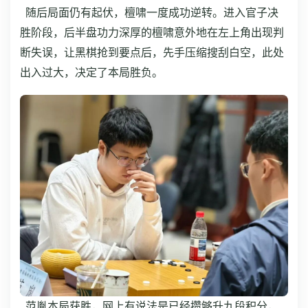
随后局面仍有起伏，檀啸一度成功逆转。进入官子决
胜阶段，后半盘功力深厚的檀啸意外地在左上角出现判
断失误，让黑棋抢到要点后，先手压缩搜刮白空，此处
出入过大，决定了本局胜负。
范胤本局获胜，网上有说法是已经攒够升九段积分，