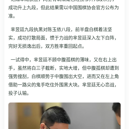
成功升上九段，但此结果需以中国围棋协会官方公布为
准。
芈昱廷九段执黑对陈玉侬八段，前半盘白棋着法坚
实，成功打散局面，惯于力战的芈昱廷深入左下白阵，
完好无损逸出后，双方胜率重回起点。
一试得中，芈昱廷不顾中腹孤棋的薄味，又在右上出
手，虽然将白三子截断，实地大增，但中腹孤棋却遭到
强势搜刮，白棋顺势于中腹围出大空，进而又在左上角
借助一路尖的鬼手吃住外围黑大块。芈昱廷无心恋战，
投子认输。