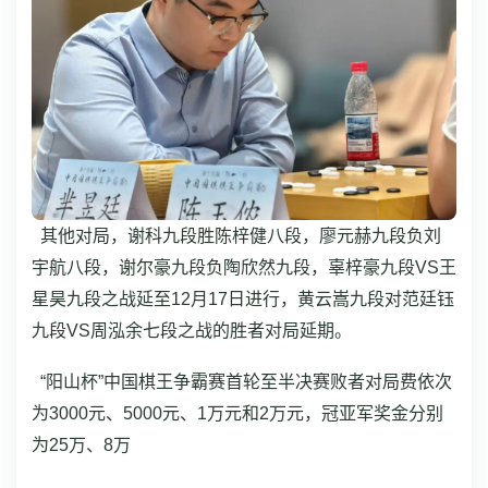
其他对局，谢科九段胜陈梓健八段，廖元赫九段负刘
宇航八段，谢尔豪九段负陶欣然九段，辜梓豪九段VS王
星昊九段之战延至12月17日进行，黄云嵩九段对范廷钰
九段VS周泓余七段之战的胜者对局延期。
“阳山杯”中国棋王争霸赛首轮至半决赛败者对局费依次
为3000元、5000元、1万元和2万元，冠亚军奖金分别
为25万、8万