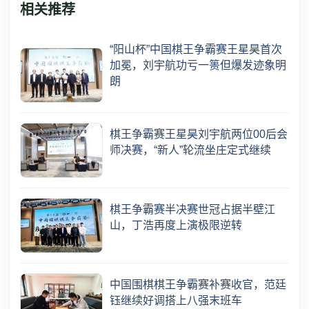
相关推荐
“阳山杯”中国棋王争霸赛王星昊首次
加冕，刘宇航功亏一篑但爆发迹象明
朗
棋王争霸赛王星昊刘宇航两位00后会
师决赛，“新人”轮流坐庄定式继续
棋王争霸赛半决赛世冠占据半壁江
山，丁浩再度上演极限逆转
中国围棋棋王争霸赛补赛收官，范廷
钰继续好调搭上八强末班车