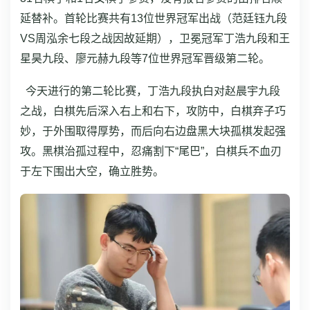
延替补。首轮比赛共有13位世界冠军出战（范廷钰九段
VS周泓余七段之战因故延期），卫冕冠军丁浩九段和王
星昊九段、廖元赫九段等7位世界冠军晋级第二轮。
今天进行的第二轮比赛，丁浩九段执白对赵晨宇九段
之战，白棋先后深入右上和右下，攻防中，白棋弃子巧
妙，于外围取得厚势，而后向右边盘黑大块孤棋发起强
攻。黑棋治孤过程中，忍痛割下“尾巴”，白棋兵不血刃
于左下围出大空，确立胜势。