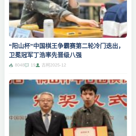
“阳山杯”中国棋王争霸赛第二轮冷门迭出，
卫冕冠军丁浩率先晋级八强
8048
19
古柯
2025-12