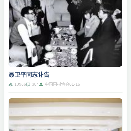
聂卫平同志讣告
10966
384
中国围棋协会
01-15