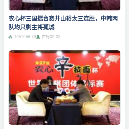
农心杯三国擂台赛井山裕太三连胜，中韩两
队均只剩主将孤城
10570
79
古柯
02-03