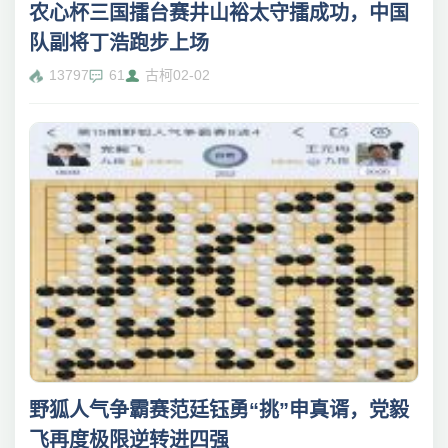
农心杯三国擂台赛井山裕太守擂成功，中国
队副将丁浩跑步上场
13797
61
古柯
02-02
野狐人气争霸赛范廷钰勇“挑”申真谞，党毅
飞再度极限逆转进四强