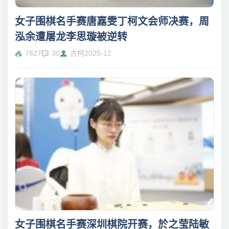
女子围棋名手赛唐嘉雯丁柯文会师决赛，周
泓余遭屠龙李思璇被逆转
7827
30
古柯
2025-12
女子围棋名手赛深圳棋院开赛，於之莹陆敏