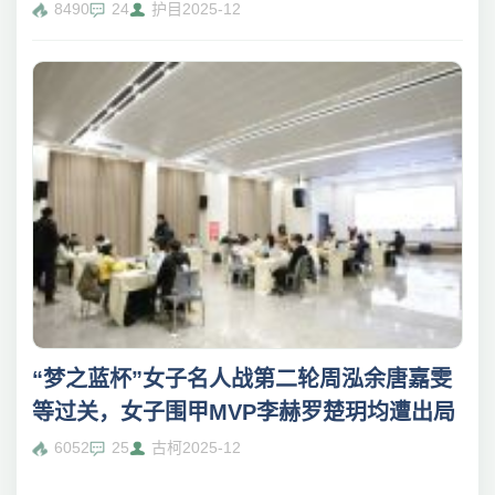
8490
24
护目
2025-12
“梦之蓝杯”女子名人战第二轮周泓余唐嘉雯
等过关，女子围甲MVP李赫罗楚玥均遭出局
6052
25
古柯
2025-12