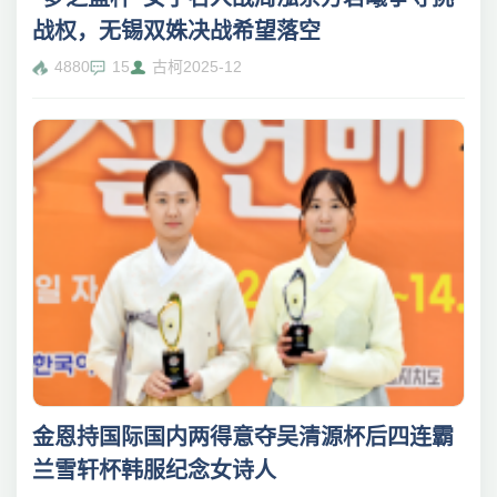
战权，无锡双姝决战希望落空
4880
15
古柯
2025-12
金恩持国际国内两得意夺吴清源杯后四连霸
兰雪轩杯韩服纪念女诗人