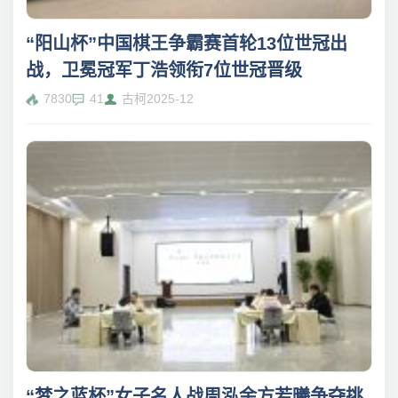
“阳山杯”中国棋王争霸赛首轮13位世冠出
战，卫冕冠军丁浩领衔7位世冠晋级
7830
41
古柯
2025-12
“梦之蓝杯”女子名人战周泓余方若曦争夺挑