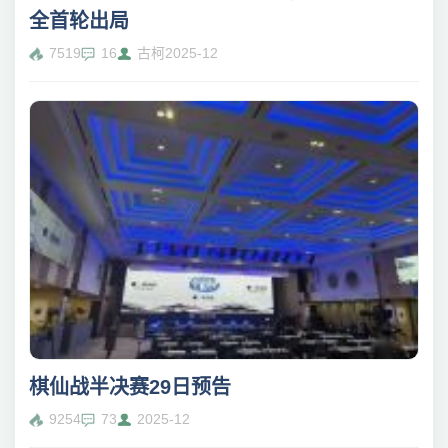
全首轮出局
7519
16
古柯
2025-12
棋仙战半决赛29日预告
9254
73
2025-12