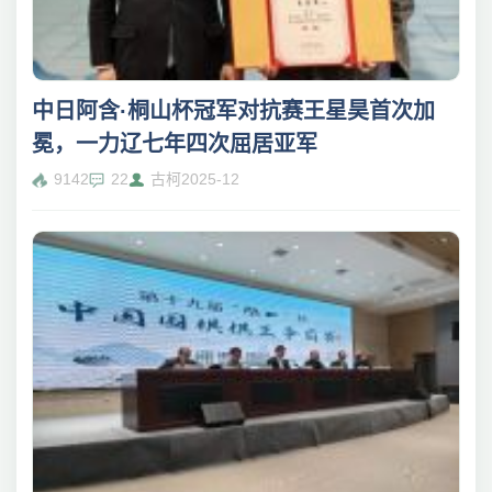
中日阿含·桐山杯冠军对抗赛王星昊首次加
冕，一力辽七年四次屈居亚军
9142
22
古柯
2025-12