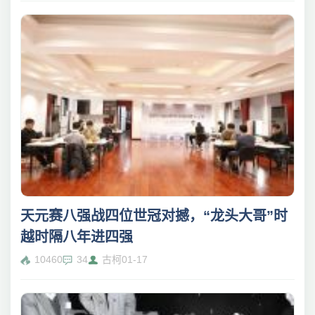
天元赛八强战四位世冠对撼，“龙头大哥”时
越时隔八年进四强
10460
34
古柯
01-17