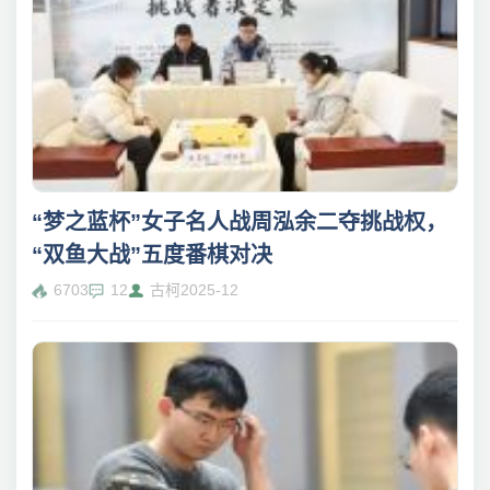
“梦之蓝杯”女子名人战周泓余二夺挑战权，
“双鱼大战”五度番棋对决
6703
12
古柯
2025-12