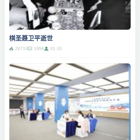
棋圣聂卫平逝世
26718
1856
01-15