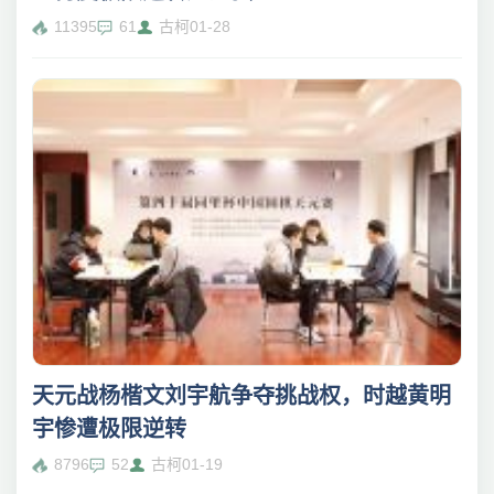
11395
61
古柯
01-28
天元战杨楷文刘宇航争夺挑战权，时越黄明
宇惨遭极限逆转
8796
52
古柯
01-19