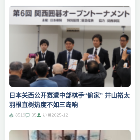
日本关西公开赛遭中部棋手“偷家” 井山裕太
羽根直树热度不如三岛响
8519
35
护目
2025-12