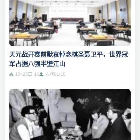
天元战开赛前默哀悼念棋圣聂卫平，世界冠
军占据八强半壁江山
10425
16
古柯
01-15