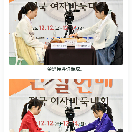
金恩持胜许瑞玹。