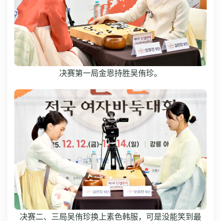
决赛第一局金恩持胜吴侑珍。
决赛二、三局吴侑珍换上素色韩服，可是没能笑到最