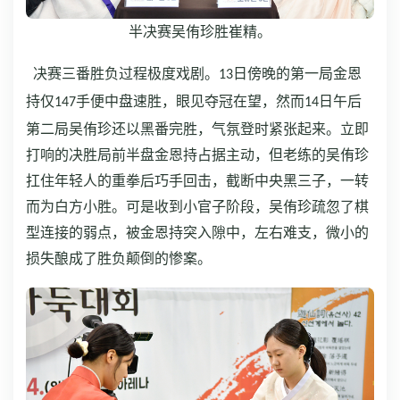
半决赛吴侑珍胜崔精。
决赛三番胜负过程极度戏剧。
日傍晚的第一局金恩
13
持仅
手便中盘速胜，眼见夺冠在望，然而
日午后
147
14
第二局吴侑珍还以黑番完胜，气氛登时紧张起来。立即
打响的决胜局前半盘金恩持占据主动，但老练的吴侑珍
扛住年轻人的重拳后巧手回击，截断中央黑三子，一转
而为白方小胜。可是收到小官子阶段，吴侑珍疏忽了棋
型连接的弱点，被金恩持突入隙中，左右难支，微小的
损失酿成了胜负颠倒的惨案。