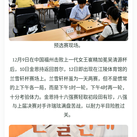
预选赛现场。
12
月
日在中国福州击败上一代女王崔精加冕吴清源杯
9
后，
日金恩持返回首尔，
日即出现在江陵体育馆的
10
12
兰雪轩杯赛场上。兰雪轩杯虽为一天两赛，但不是惯常
的上下午各一局，而是下午
时一轮，下午
时再一轮，
1
4
十分考验体力。金恩持十六强赛轻取初段田有珍，八强
与上届决赛对手许瑞玹满盘苦战，以耐力半目险胜过
关。