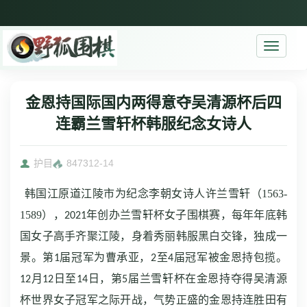
Toggle
navigati
金恩持国际国内两得意夺吴清源杯后四
连霸兰雪轩杯韩服纪念女诗人
护目
8473
12-14
1
563
-
韩国江原道江陵市为纪念李朝女诗人许兰雪轩（
1589
），
年创办兰雪轩杯女子围棋赛，每年年底韩
2021
国女子高手齐聚江陵，身着秀丽韩服黑白交锋，独成一
景。第
届冠军为曹承亚，
至
届冠军被金恩持包揽。
1
2
4
月
日至
日，第
届兰雪轩杯在金恩持夺得吴清源
12
12
14
5
杯世界女子冠军之际开战，气势正盛的金恩持连胜田有