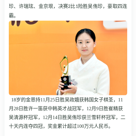
珍、许瑞玹、金京垠，决赛
比
险胜吴侑珍，豪取四连
2
1
霸。
18岁的金恩持11月25日胜吴政娥获韩国女子棋圣，11
月28日胜许一笛获中韩英才战冠军，12月9日胜崔精获
吴清源杯冠军，12月14日胜吴侑珍获兰雪轩杯冠军，二
十天内连夺四冠，奖金累计超过100万元人民币。