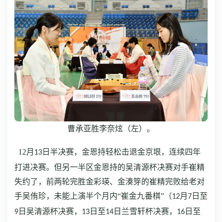
曹承亚胜李奈炫（左）。
12
月
日半决赛，金恩持轻松击退金京垠，连续四年
13
打进决赛。但另一半区金恩持的吴清源杯决赛对手崔精
失约了，前两轮完胜金彩瑛、金湊笌的崔精完败给老对
手吴侑珍，未能上演半个月内“崔金九番棋”（
月
日至
12
7
日吴清源杯决赛，
日至
日兰雪轩杯决赛，
日至
9
13
14
16