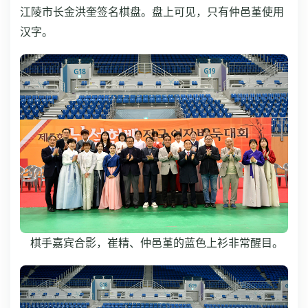
江陵市长金洪奎签名棋盘。盘上可见，只有仲邑堇使用
汉字。
棋手嘉宾合影，崔精、仲邑堇的蓝色上衫非常醒目。