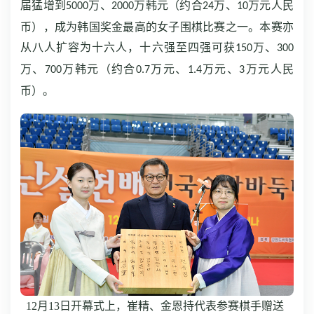
届猛增到
万、
万韩元（约合
万、
万元人民
5000
2000
24
10
币），成为韩国奖金最高的女子围棋比赛之一。本赛亦
从八人扩容为十六人，十六强至四强可获
万、
150
300
万、
万韩元（约合
万元、
万元、
万元人民
700
0.7
1.4
3
币）。
12月13日开幕式上，崔精、金恩持代表参赛棋手赠送