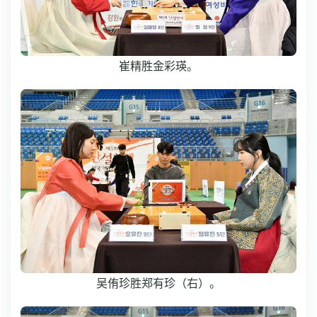
崔精胜金彩瑛。
吴侑珍胜郑有珍（右）。