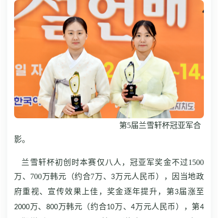
第
5届兰雪轩杯冠亚军合
影。
兰雪轩杯初创时本赛仅八人，冠亚军奖金不过1500
万、700万韩元（约合7
万、
万元人民币），因当地政
3
府重视、宣传效果上佳，奖金逐年提升，第
届涨至
3
万、
万韩元（约合
万、
万元人民币），第
2000
800
10
4
4