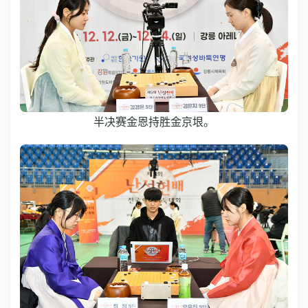
半决赛金恩持胜金京垠。