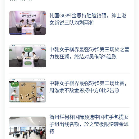
韩国GG杯金恩持胜睦镇硕，绅士淑
女新锐三队均剩两将
中韩女子棋界最强5对5第三场於之莹
力挽狂澜，终结对吴侑珍5连败
中韩女子棋界最强5对5第二场比赛，
周泓余不敌金恩持中方0比2告急
衢州烂柯杯国际预选中国棋手包揽女
子组出线名额，於之莹极限逆转金恩
持