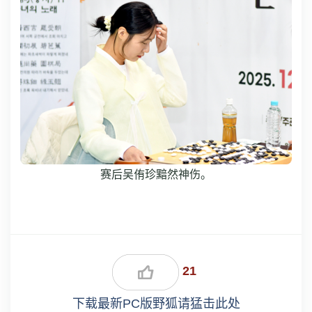
赛后吴侑珍黯然神伤。
21
下载最新PC版野狐请猛击此处