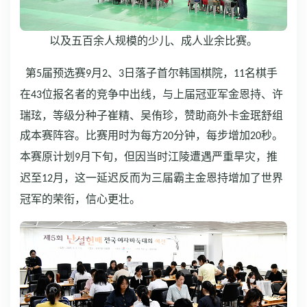
以及五百余人规模的少儿、成人业余比赛。
第
届预选赛
月
、
日落子首尔韩国棋院，
名棋手
5
9
2
3
11
在
位报名者的竞争中出线，与上届冠亚军金恩持、许
43
瑞玹，等级分种子崔精、吴侑珍，赞助商外卡金珉舒组
成本赛阵容。比赛用时为每方
分钟，每步增加
秒。
20
20
本赛原计划
月下旬，但因当时江陵遭遇严重旱灾，推
9
迟至
月，这一延迟反而为三届霸主金恩持增加了世界
12
冠军的荣衔，信心更壮。