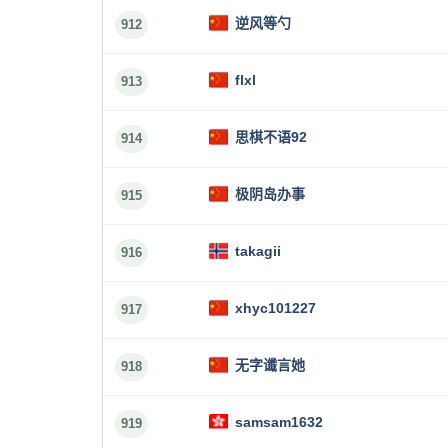
逆风等勺
912
flxl
913
思棋不语92
914
极阴岛办事
915
takagii
916
xhyc101227
917
无字谶言她
918
samsam1632
919