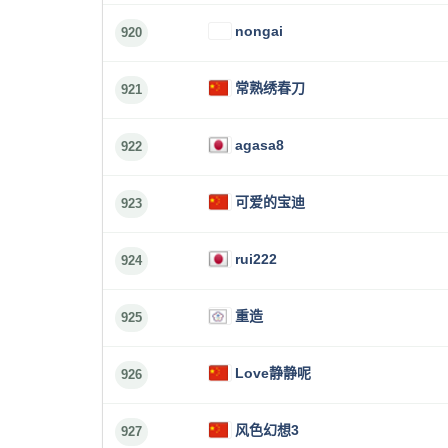
nongai
920
常熟绣春刀
921
agasa8
922
可爱的宝迪
923
rui222
924
重造
925
Love静静呢
926
风色幻想3
927