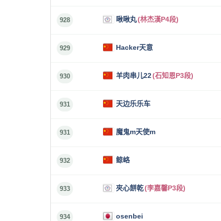
啾啾丸
(林杰漢P4段)
928
Hacker天意
929
羊肉串儿22
(石知恩P3段)
930
天边乐乐车
931
魔鬼m天使m
931
鲸峈
932
夾心餅乾
(李嘉馨P3段)
933
osenbei
934