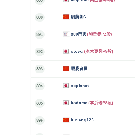
889
周航帆6
890
800鬥志
(施景堯P2段)
891
otowa
(本木克弥P9段)
892
顺我者昌
893
soplanet
894
kodomo
(李沂修P8段)
895
luolang123
896