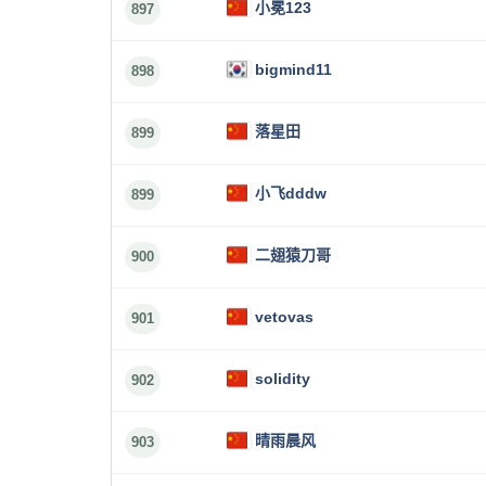
小冕123
897
bigmind11
898
落星田
899
小飞dddw
899
二翅猿刀哥
900
vetovas
901
solidity
902
晴雨晨风
903