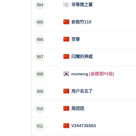
非等閒之輩
904
俞勃竹110
905
苦春
906
闪耀的神威
907
nomeng
(金缕里P4段)
908
用户名忘了
909
周团团
910
V344736583
911