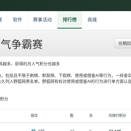
谱
软件
赛事活动
排行榜
商城
人气争霸赛
往期
具越多，获得的月人气积分也越多
，包括且不限于刷棋、默契棋、下假棋、使用或借鉴AI等行为，一经查
久列入野狐网黑名单。野狐网有权对使用或借鉴AI的行为进行单方面认
得积分
段位
胜
负
月排行积分