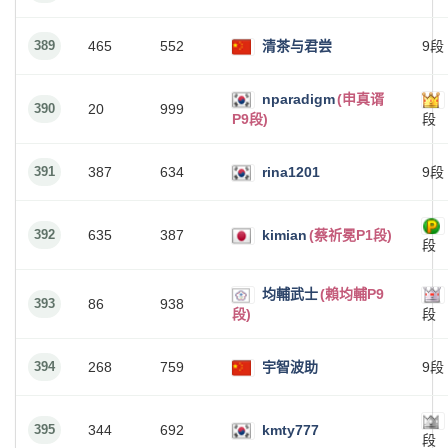
389
465
552
清茶与君尝
9段
nparadigm
(申真谞
390
20
999
P9段)
段
391
387
634
rina1201
9段
392
635
387
kimian
(蔡祈冕P1段)
段
均輔武士
(賴均輔P9
393
86
938
段)
段
394
268
759
宇智波助
9段
395
344
692
kmty777
段