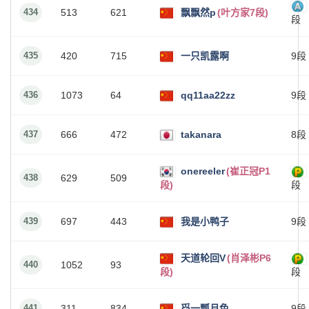
434
513
621
飘飘然p
(叶方家7段)
段
435
420
715
一只凯露啊
9段
436
1073
64
qq11aa22zz
9段
437
666
472
takanara
8段
onereeler
(崔正冠P1
438
629
509
段)
段
439
697
443
我是小鸭子
9段
天道轮回V
(肖泽彬P6
440
1052
93
段)
段
441
311
834
舀一瓢月色
9段