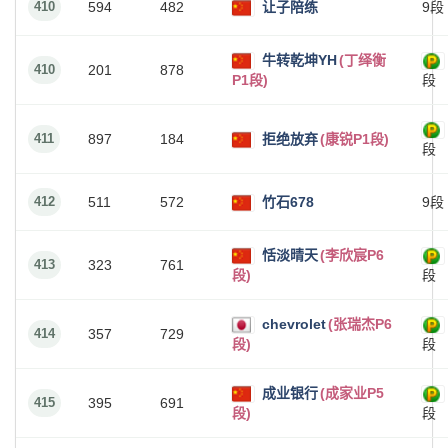
410
594
482
让子陪练
9段
牛转乾坤YH
(丁绎衡
410
201
878
P1段)
段
411
897
184
拒绝放弃
(康锐P1段)
段
412
511
572
竹石678
9段
恬淡晴天
(李欣宸P6
413
323
761
段)
段
chevrolet
(张瑞杰P6
414
357
729
段)
段
成业银行
(成家业P5
415
395
691
段)
段