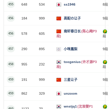
455
648
534
ss1946
8段
456
184
999
高配の让子
9段
南轩春日长
(陈心飏P3
456
578
605
段)
段
457
290
895
小咪鳳梨
9段
toogenius
(许才源P3
458
955
232
段)
段
459
191
999
三星让子
9段
459
862
329
unzoom
9段
wnstjq1
(沈准燮P1
460
1122
70