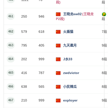
段)
段
王晓龙ew02
(王晓龙
461
250
946
P2段)
段
462
579
618
火盾猫
7段
463
795
405
九天邀月
9段
464
202
999
J水33
8段
465
416
787
zwdvictor
8段
466
638
565
小民辣瓜
8段
467
210
999
exployer
9段