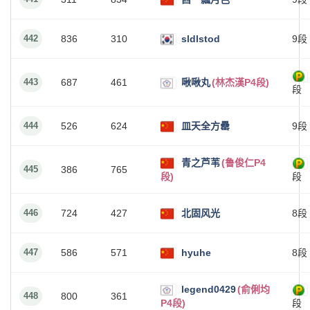
442
836
310
sldlstod
9段
443
687
461
啾啾丸
(林杰漢P4段)
段
444
526
624
皿天全方罍
9段
青之芦苇
(鲁俊仁P4
445
386
765
段)
段
446
724
427
北固风光
8段
447
586
571
hyuhe
8段
legend0429
(俞俐均
448
800
361
P4段)
段