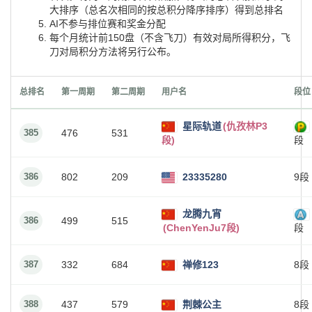
大排序（总名次相同的按总积分降序排序）得到总排名
AI不参与排位赛和奖金分配
每个月统计前150盘（不含飞刀）有效对局所得积分，飞
刀对局积分方法将另行公布。
总排名
第一周期
第二周期
用户名
段位
星际轨道
(仇孜林P3
385
476
531
段)
段
386
802
209
23335280
9段
龙腾九宵
386
499
515
(ChenYenJu7段)
段
387
332
684
禅修123
8段
388
437
579
荆棘公主
8段