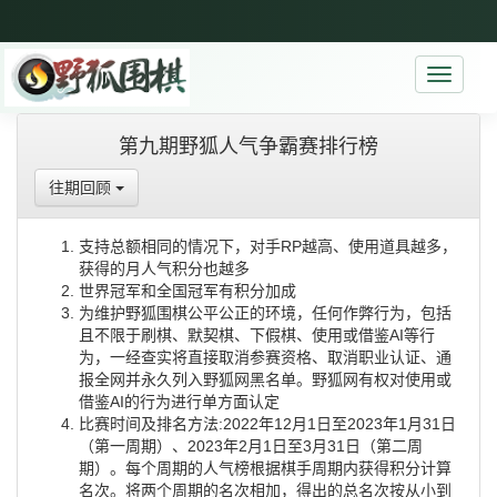
Toggle
navigati
第九期野狐人气争霸赛排行榜
往期回顾
支持总额相同的情况下，对手RP越高、使用道具越多，
获得的月人气积分也越多
世界冠军和全国冠军有积分加成
为维护野狐围棋公平公正的环境，任何作弊行为，包括
且不限于刷棋、默契棋、下假棋、使用或借鉴AI等行
为，一经查实将直接取消参赛资格、取消职业认证、通
报全网并永久列入野狐网黑名单。野狐网有权对使用或
借鉴AI的行为进行单方面认定
比赛时间及排名方法:2022年12月1日至2023年1月31日
（第一周期）、2023年2月1日至3月31日（第二周
期）。每个周期的人气榜根据棋手周期内获得积分计算
名次。将两个周期的名次相加，得出的总名次按从小到