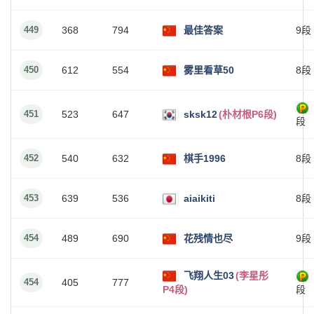
449
368
794
最佳答案
9段
450
612
554
雾里看草50
8段
451
523
647
sksk12
(朴材根P6段)
段
452
540
632
棋手1996
8段
453
639
536
aiaikiti
8段
454
489
690
花残情也尽
9段
飞翔人生03
(李星彤
454
405
777
P4段)
段