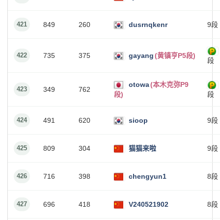
421
849
260
dusrnqkenr
9段
422
735
375
gayang
(黄镇亨P5段)
段
otowa
(本木克弥P9
423
349
762
段)
段
424
491
620
sioop
9段
425
809
304
猫猫来啦
9段
426
716
398
chengyun1
8段
427
696
418
V240521902
8段