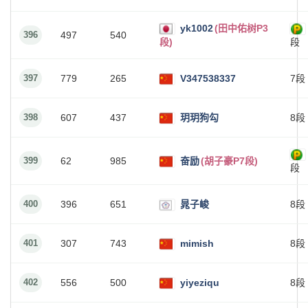
yk1002
(田中佑树P3
396
497
540
段)
段
397
779
265
V347538337
7段
398
607
437
玥玥狗勾
8段
399
62
985
奋励
(胡子豪P7段)
段
400
396
651
晁子峻
8段
401
307
743
mimish
8段
402
556
500
yiyeziqu
8段