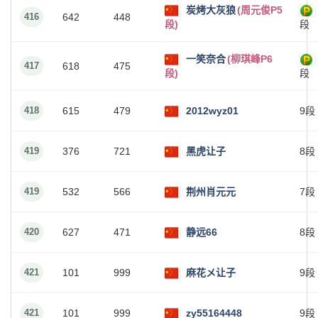
炭烤大灰狼
(周元俊P5
416
642
448
段)
段
一笑奈合
(柳琪峰P6
417
618
475
段)
段
418
615
479
2012wyz01
9段
419
376
721
黑虎让子
8段
419
532
566
荆州肖元元
7段
420
627
471
静远66
8段
421
101
999
麻花メ让子
9段
421
101
999
zy55164448
9段