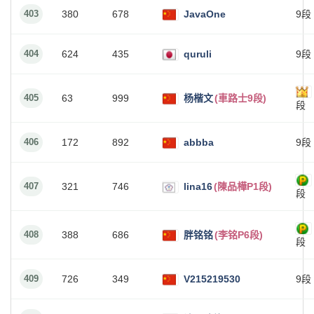
403
380
678
JavaOne
9段
404
624
435
quruli
9段
405
63
999
杨楷文
(車路士9段)
段
406
172
892
abbba
9段
407
321
746
lina16
(陳品樺P1段)
段
408
388
686
胖铭铭
(李铭P6段)
段
409
726
349
V215219530
9段