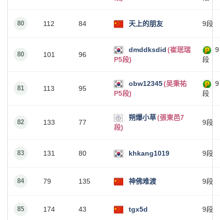
80
112
84
天上的朋友
9段
dmddksdid
(崔珉瑞
9
80
101
96
P5段)
段
obw12345
(吴秉祐
9
81
113
95
P5段)
段
朔爆小草
(張東邑7
82
133
77
9段
段)
83
131
80
khkang1019
9段
84
79
135
神佛难渡
9段
85
174
43
tgx5d
9段