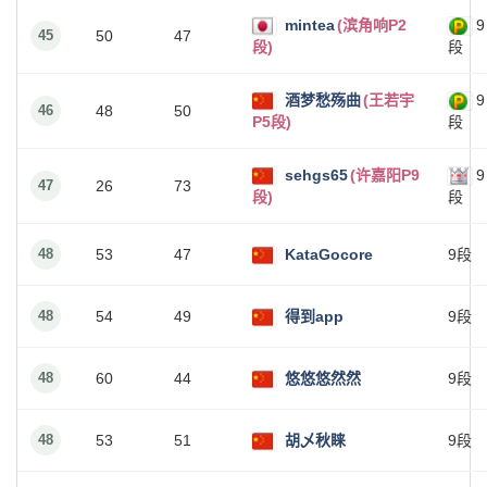
mintea
(滨角响P2
9
45
50
47
段)
段
酒梦愁殇曲
(王若宇
9
46
48
50
P5段)
段
sehgs65
(许嘉阳P9
9
47
26
73
段)
段
48
53
47
KataGocore
9段
48
54
49
得到app
9段
48
60
44
悠悠悠然然
9段
48
53
51
胡乄秋睐
9段