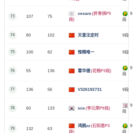
cesaro
(許育祺P5
9
73
107
75
段)
段
74
80
102
天意注定时
9段
75
100
82
惟精唯一
9段
9
76
55
136
霍华德
(花畅P3段)
段
77
136
56
V326192731
9段
9
78
60
133
icis
(李元荣P9段)
段
鸿鹄zz
(石知恩P3
9
79
132
63
段)
段