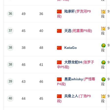
陆承轩
(罗洗河P9
9
36
49
36
段)
段
9
37
45
40
天选
(柁嘉熹P9段)
段
9
38
38
48
KataGo
段
大野龙蛇04
(张罗子
9
38
46
41
辛P5段)
段
黑麦whisky
(严惜蓦
9
39
43
46
P4段)
段
风骨上人
(丁浩P9
9
40
44
45
段)
段