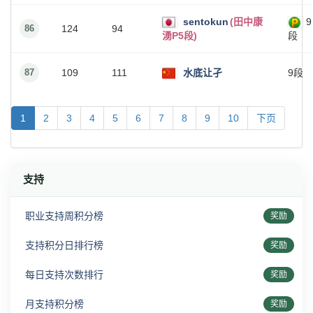
sentokun
(田中康
9
86
124
94
湧P5段)
段
87
109
111
水底让孑
9段
1
2
3
4
5
6
7
8
9
10
下页
支持
职业支持周积分榜
奖励
支持积分日排行榜
奖励
每日支持次数排行
奖励
月支持积分榜
奖励