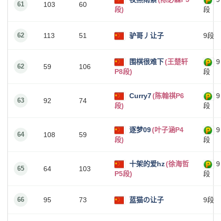
61
103
60
段)
段
62
113
51
驴哥丿让子
9段
围棋很难下
(王楚轩
9
62
59
106
P8段)
段
Curry7
(陈翰祺P6
9
63
92
74
段)
段
逐梦09
(叶子涵P4
9
64
108
59
段)
段
十架的爱hz
(徐海哲
9
65
64
103
P5段)
段
66
95
73
蓝猫の让子
9段