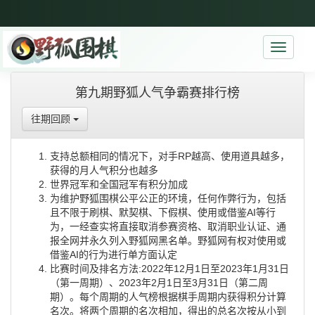
Toggle
navigati
第九期野狐人气争霸赛排行榜
往期回顾
支持总额相同的情况下，对手RP越高、使用道具越多，
获得的月人气积分也越多
世界冠军和全国冠军有积分加成
为维护野狐围棋公平公正的环境，任何作弊行为，包括
且不限于刷棋、默契棋、下假棋、使用或借鉴AI等行
为，一经查实将直接取消参赛资格、取消职业认证、通
报全网并永久列入野狐网黑名单。野狐网有权对使用或
借鉴AI的行为进行单方面认定
比赛时间及排名方法:2022年12月1日至2023年1月31日
（第一周期）、2023年2月1日至3月31日（第二周
期）。每个周期的人气榜根据棋手周期内获得积分计算
名次。将两个周期的名次相加，得出的总名次按从小到