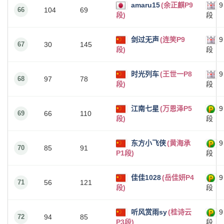
amaru15
(余正麒P9
9
66
104
69
段)
段
剑过无声
(连笑P9
9
67
30
145
段)
段
时光列车
(王世一P8
9
68
97
78
段)
段
江南七星
(万恩泽P5
9
69
66
110
段)
段
东方小飞侠
(黄海承
9
70
85
91
P1段)
段
佳佳1028
(岳佳妍P4
9
71
56
121
段)
段
听风赏雨sy
(桂诗云
9
72
94
85
P3段)
段