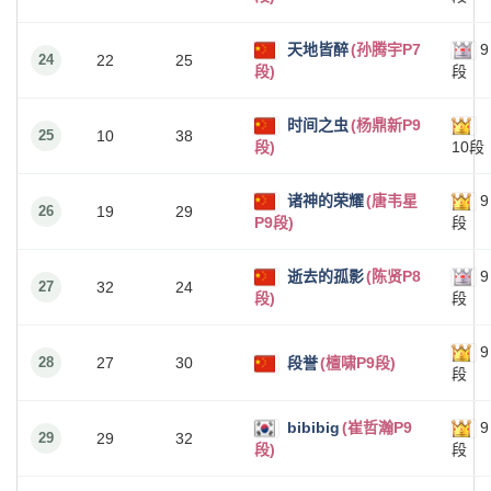
天地皆醉
(孙腾宇P7
9
24
22
25
段)
段
时间之虫
(杨鼎新P9
25
10
38
段)
10段
诸神的荣耀
(唐韦星
9
26
19
29
P9段)
段
逝去的孤影
(陈贤P8
9
27
32
24
段)
段
9
28
27
30
段誉
(檀啸P9段)
段
bibibig
(崔哲瀚P9
9
29
29
32
段)
段