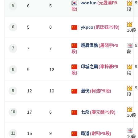
wonfun
(元晟溱P9
9
5
6
5
段)
段
6
5
8
ykpcx
(范廷钰P9段)
10段
峨眉渔樵
(屠晓宇P9
9
7
7
7
段)
段
印城之霸
(辜梓豪P9
9
8
9
12
段)
段
9
9
12
10
潜伏
(柯洁P9段)
段
10
17
6
七杀
(廖元赫P9段)
10段
11
15
9
局道
(谢科P9段)
10段