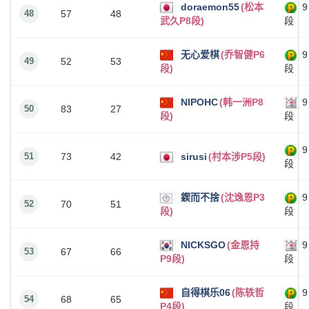
doraemon55
(松本
9
48
57
48
武久P8段)
段
无心爱棋
(乔智健P6
9
49
52
53
段)
段
NIPOHC
(韩一洲P8
9
50
83
27
段)
段
9
51
73
42
sirusi
(村本涉P5段)
段
鍥而不捨
(沈逸恩P3
9
52
70
51
段)
段
NICKSGO
(金恩持
9
53
67
66
P9段)
段
自得棋乐06
(陈轶哲
9
54
68
65
P4段)
段