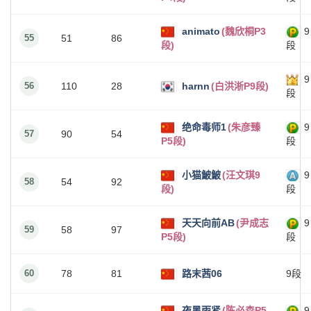
animato
(魏欣桐P3
9
55
51
86
段)
段
9
56
110
28
harnn
(白洪淅P9段)
段
绝命毒师1
(朱彦臻
9
57
90
54
P5段)
段
小猫鮍鮍
(汪文琪9
9
58
54
92
段)
段
天天向前AB
(尹成志
9
59
58
97
P5段)
段
60
78
81
路末茜06
9段
夜黑雨紧
(陈必森P5
9