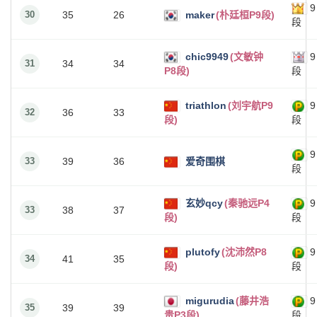
9
30
35
26
maker
(朴廷桓P9段)
段
chic9949
(文敏钟
9
31
34
34
P8段)
段
triathlon
(刘宇航P9
9
32
36
33
段)
段
9
33
39
36
爱奇围棋
段
玄妙qcy
(秦驰远P4
9
33
38
37
段)
段
plutofy
(沈沛然P8
9
34
41
35
段)
段
migurudia
(藤井浩
9
35
39
39
贵P3段)
段