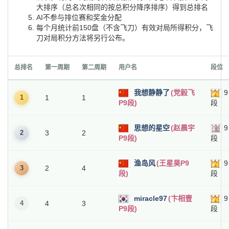
大排序（总名次相同的按总积分降序排序）得到总排名
AI不参与排位赛和奖金分配
每个月统计前150盘（不含飞刀）有效对局所得积分，飞
刀对局积分方法将另行公布。
总排名
第一周期
第二周期
用户名
段位
我想静静了
(党毅飞
9
1
1
1
P9段)
段
思想的星空
(赵晨宇
9
2
3
2
P9段)
段
渔岛风
(王星昊P9
9
3
2
4
段)
段
miracle97
(卞相壹
9
4
4
3
P9段)
段