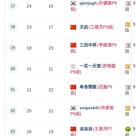
qkrrjsgh
(朴键昊P9
9
17
24
15
段)
段
9
18
23
17
天启
(江维杰P9段)
段
三目中林
(李维清P9
9
19
18
23
段)
段
一花一天堂
(許皓鋐
9
20
31
11
P9段)
段
单身情歌
(范胤P9
9
21
21
22
段)
段
sniperkill
(申旻埈
9
22
25
21
P9段)
段
淡淡淡
(王昊洋P7
9
23
28
19
段)
段