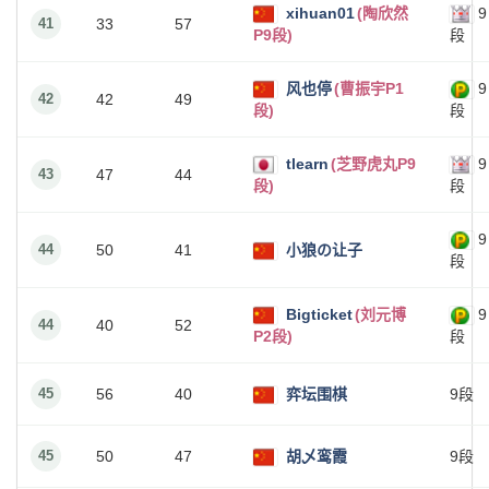
xihuan01
(陶欣然
9
41
33
57
P9段)
段
风也停
(曹振宇P1
9
42
42
49
段)
段
tlearn
(芝野虎丸P9
9
43
47
44
段)
段
9
44
50
41
小狼の让子
段
Bigticket
(刘元博
9
44
40
52
P2段)
段
45
56
40
弈坛围棋
9段
45
50
47
胡乄鸾霞
9段