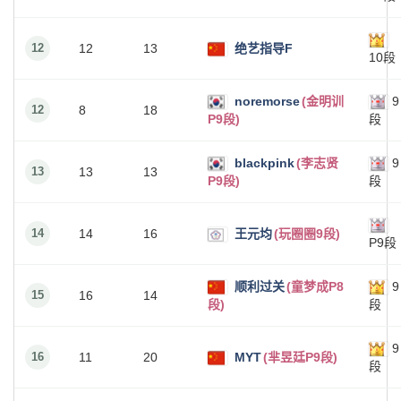
12
12
13
绝艺指导F
10段
noremorse
(金明训
9
12
8
18
P9段)
段
blackpink
(李志贤
9
13
13
13
P9段)
段
14
14
16
王元均
(玩圈圈9段)
P9段
顺利过关
(童梦成P8
9
15
16
14
段)
段
9
16
11
20
MYT
(芈昱廷P9段)
段