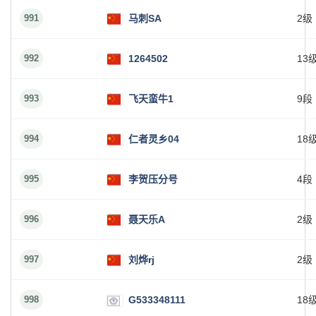
991
马刺SA
2级
992
1264502
13
993
飞天蛮牛1
9段
994
仁者灵乡04
18
995
李贺压分号
4段
996
聂天乐A
2级
997
刘烨rj
2级
998
G533348111
18