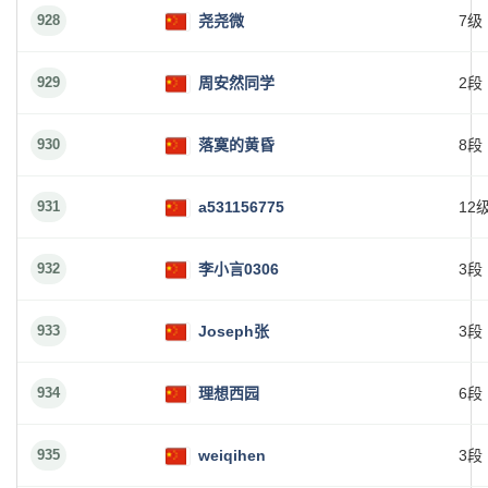
928
尧尧微
7级
929
周安然同学
2段
930
落寞的黄昏
8段
931
a531156775
12
932
李小言0306
3段
933
Joseph张
3段
934
理想西园
6段
935
weiqihen
3段