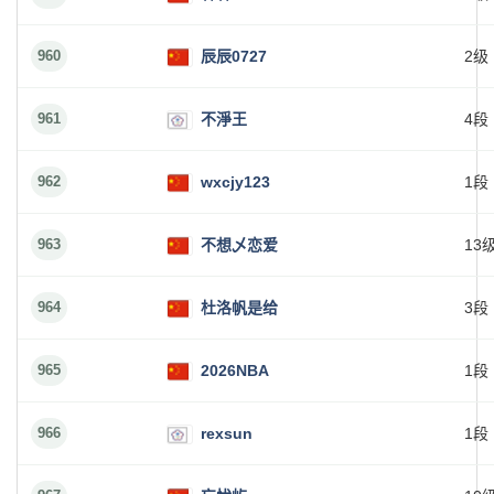
960
辰辰0727
2级
961
不淨王
4段
962
wxcjy123
1段
963
不想乄恋爱
13
964
杜洛帆是给
3段
965
2026NBA
1段
966
rexsun
1段