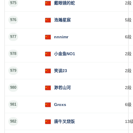
975
戴眼镜的蛇
2段
976
浩瀚星宸
5段
977
nnnimr
6段
978
小金鱼NO1
2段
979
笑谈23
2段
980
渺若山河
2段
981
Groxs
6级
982
唐牛叉烧饭
13