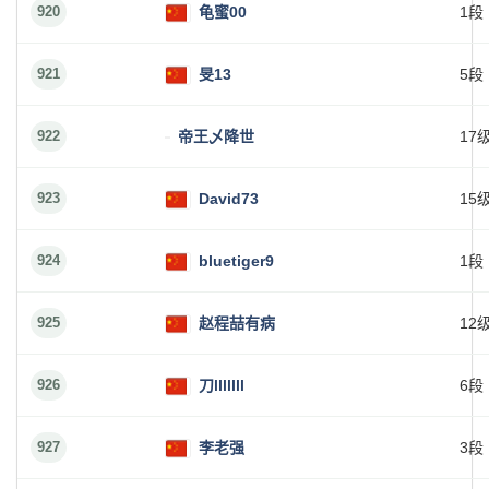
920
龟蜜00
1段
921
旻13
5段
922
帝王乄降世
17
923
David73
15
924
bluetiger9
1段
925
赵程喆有病
12
926
刀lllllll
6段
927
李老强
3段