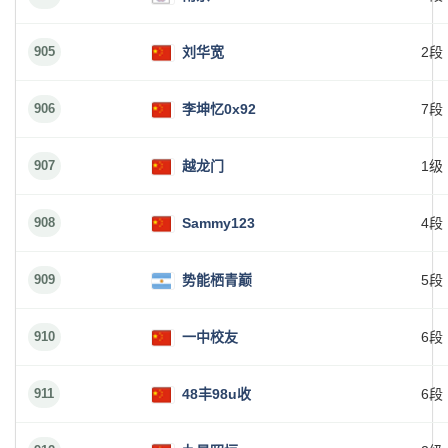
905
刘华宽
2段
906
李坤忆0x92
7段
907
越龙门
1级
908
Sammy123
4段
909
势能栖青巅
5段
910
一中校友
6段
911
48丰98u收
6段