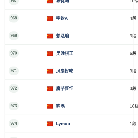
967
忘忧屿
10
968
宇钦A
4段
969
赖泓瑜
3段
970
吴姓棋王
6段
971
风扇好吃
3段
972
魔芋怔怔
3段
973
弈隅
18
974
Lymoo
1段