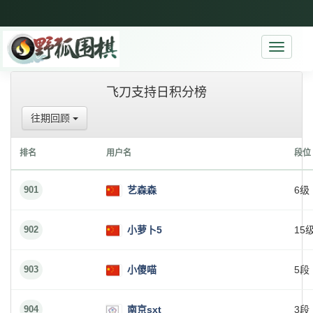
Toggle
navigati
飞刀支持日积分榜
往期回顾
排名
用户名
段位
901
艺森森
6级
902
小萝卜5
15
903
小傻喵
5段
904
南京sxt
3段