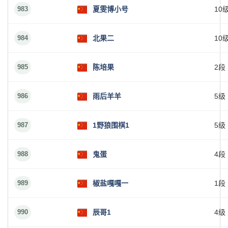
983
夏雯博小号
10
984
北果二
10
985
陈培果
2段
986
雨后羊羊
5级
987
1野狼围棋1
5级
988
鬼蛋
4段
989
椒盐嘎嘎一
1段
990
辰哥1
4级