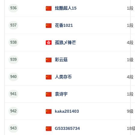
936
炫酷超人15
1段
937
花香1021
1段
938
孤狼乄锋芒
4段
939
彩云菇
1级
940
人类存币
4段
941
袁诗宇
1段
942
kaka201403
9级
943
G533365734
18