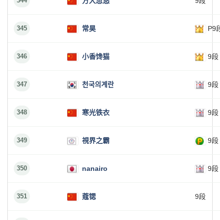
344
方大忽悠
9段
345
常昊
P9
346
小香馋猫
9段
347
천국의계란
9段
348
寒光铁衣
9段
349
視界之霸
9段
350
nanairo
9段
351
蔻锶
9段