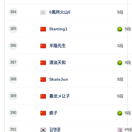
384
0風林火山0
9段
385
Starting1
9段
386
半隐先生
3段
387
清淡天和
9段
388
SkateJun
9段
389
暴龙メ让子
9段
390
疯子
9段
391
김명훈
P9