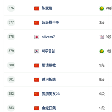
376
陈家瑞
P6
377
超级棋手啊
3段
378
silvers7
9段
379
하루종일
9段
380
烦请赐教
9段
381
过河拆路
5段
382
狐朋狗友23
9段
383
金蛇狂飙
5段