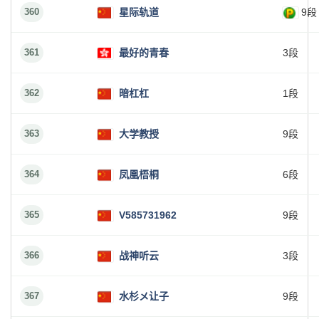
360
星际轨道
9段
361
最好的青春
3段
362
暗杠杠
1段
363
大学教授
9段
364
凤凰梧桐
6段
365
V585731962
9段
366
战神听云
3段
367
水杉メ让子
9段