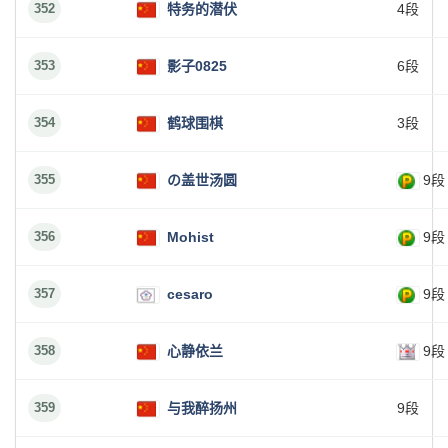
352
特务的潜伏
4段
353
影子0825
6段
354
鹤球围棋
3段
355
の盖世汤圆
9段
356
Mohist
9段
357
cesaro
9段
358
心静依兰
9段
359
与我醉扬州
9段