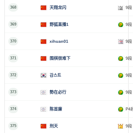
368
天翔龙闪
9段
369
野狐直播1
9段
370
xihuan01
9段
371
围棋很难下
9段
372
감스트
9段
373
勢在必行
9段
374
陈首廉
P4
375
刑天
9段