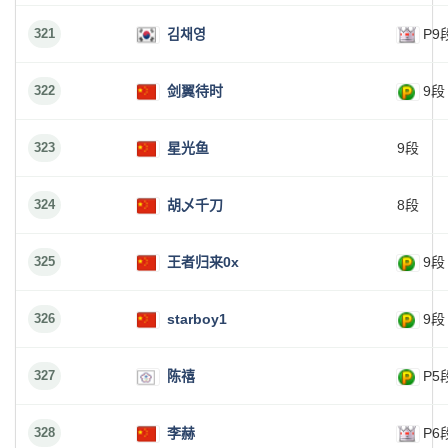
321
김채영
P9
322
剑翼待时
9段
323
星光鱼
9段
324
胡乄千刀
8段
325
王者归来0x
9段
326
starboy1
9段
327
陈禧
P5
328
李赫
P6