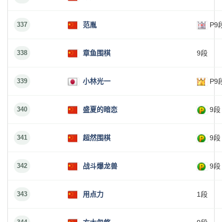
337
范胤
P9
338
章鱼围棋
9段
339
小林光一
P9
340
盛夏的暗恋
9段
341
超然围棋
9段
342
战斗爆龙兽
9段
343
用点力
1段