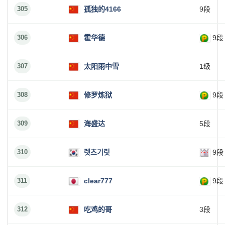
305
孤独的4166
9段
306
霍华德
9段
307
太阳雨中雪
1级
308
修罗炼狱
9段
309
海盛达
5段
310
렛츠기릿
9段
311
clear777
9段
312
吃鸡的哥
3段