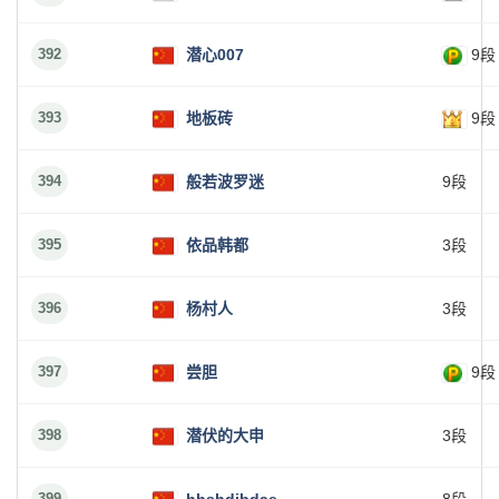
392
潜心007
9段
393
地板砖
9段
394
般若波罗迷
9段
395
依品韩都
3段
396
杨村人
3段
397
尝胆
9段
398
潜伏的大申
3段
399