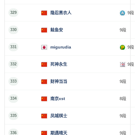
329
隐忍黑衣人
9段
330
鲑鱼安
9段
331
migurudia
9段
332
死神永生
9段
333
财神当当
9段
334
南京xst
8段
335
凤城棋士
9段
336
期遇晴天
9段