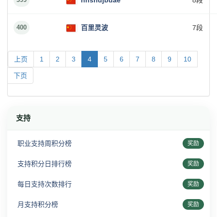
hhshdjbdae
8段
400
百里灵波
7段
上页
1
2
3
4
5
6
7
8
9
10
下页
支持
职业支持周积分榜
奖励
支持积分日排行榜
奖励
每日支持次数排行
奖励
月支持积分榜
奖励