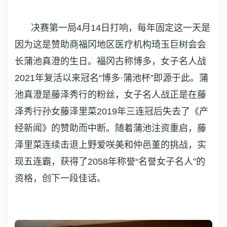
决赛第一局4月14日打响，每年固定这一天是
因为这是赞助商福冈地区医疗机构琦玉巨树会会
长蒲池真澄的生日。福冈古称博多，女子名人战
2021年复活以来冠名“博多·蒲池杯”即源于此。蒲
池真澄是藤泽秀行的粉丝，女子名人战正是在藤
泽秀行孙女藤泽里菜2019年三连冠后失去了《产
经新闻》的赞助而中断。随着蒲池注资重启，藤
泽里菜连续击退上野爱咲美和仲邑堇的挑战，实
现五连霸，获得了2058年称誉“名誉女子名人”的
资格，创下一段佳话。