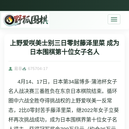
Toggle
navigati
上野爱咲美士别三日零封藤泽里菜 成为
日本围棋第十位女子名人
易非
6757
04-17
4月14、17日，日本第34届博多·蒲池杯女子
名人战决赛三番胜负在东京日本棋院结束。循环
圈中六战全胜夺得挑战权的上野爱咲美一反常
态，2比0零封苦手藤泽里菜，继2022年女子立葵
杯再次挑战成功，成为日本围棋界第十位女子名