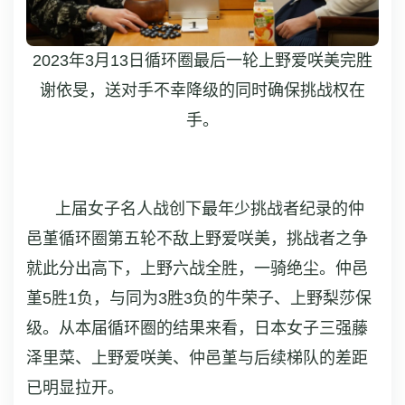
2023年3月13日循环圈最后一轮上野爱咲美完胜
谢依旻，送对手不幸降级的同时确保挑战权在
手。
上届女子名人战创下最年少挑战者纪录的仲
邑堇循环圈第五轮不敌上野爱咲美，挑战者之争
就此分出高下，上野六战全胜，一骑绝尘。仲邑
堇5胜1负，与同为3胜3负的牛荣子、上野梨莎保
级。从本届循环圈的结果来看，日本女子三强藤
泽里菜、上野爱咲美、仲邑堇与后续梯队的差距
已明显拉开。