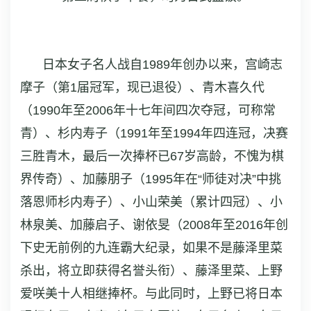
日本女子名人战自1989年创办以来，宫崎志
摩子（第1届冠军，现已退役）、青木喜久代
（1990年至2006年十七年间四次夺冠，可称常
青）、杉内寿子（1991年至1994年四连冠，决赛
三胜青木，最后一次捧杯已67岁高龄，不愧为棋
界传奇）、加藤朋子（1995年在“师徒对决”中挑
落恩师杉内寿子）、小山荣美（累计四冠）、小
林泉美、加藤启子、谢依旻（2008年至2016年创
下史无前例的九连霸大纪录，如果不是藤泽里菜
杀出，将立即获得名誉头衔）、藤泽里菜、上野
爱咲美十人相继捧杯。与此同时，上野已将日本