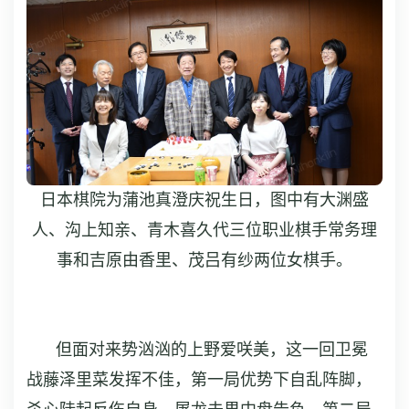
日本棋院为蒲池真澄庆祝生日，图中有大渊盛
人、沟上知亲、青木喜久代三位职业棋手常务理
事和吉原由香里、茂吕有纱两位女棋手。
但面对来势汹汹的上野爱咲美，这一回卫冕
战藤泽里菜发挥不佳，第一局优势下自乱阵脚，