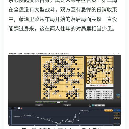
杀心陡起反伤自身，屠龙未果中盘告负。第二局
在全盘没有大型战斗，双方互有忌惮的侵消收束
中，藤泽里菜从布局开始的落后局面竟然一直没
能翻过身来，这在两人往年的对局里相当少见。