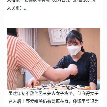
人得主，获得冠军奖金700万日元（约合36万元
人民币）。
虽然年初不敌仲邑堇失去女子棋圣，但夺得女子
名人后上野爱咲美仍有两冠在身，藤泽里菜退为