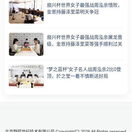
扇兴杯世界女子最强战周泓余惜败，
金恩持藤泽里菜明天争冠
扇兴杯世界女子最强战周泓余屠龙晋
级，金恩持藤泽里菜等强手顺利过关
“梦之蓝杯”女子名人战周泓余2比0登
顶，於之莹一着不慎断送好局
北京野狐世纪技术有限公司 Copyright(C)
2026
All Rights reserved.