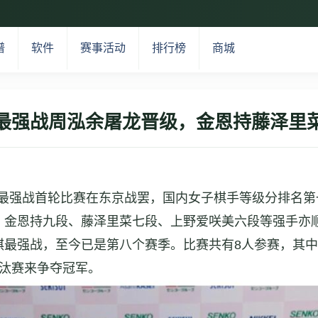
谱
软件
赛事活动
排行榜
商城
最强战周泓余屠龙晋级，金恩持藤泽里
围棋最强战首轮比赛在东京战罢，国内女子棋手等级分排名第
，金恩持九段、藤泽里菜七段、上野爱咲美六段等强手亦
围棋最强战，至今已是第八个赛季。比赛共有8人参赛，其
淘汰赛来争夺冠军。