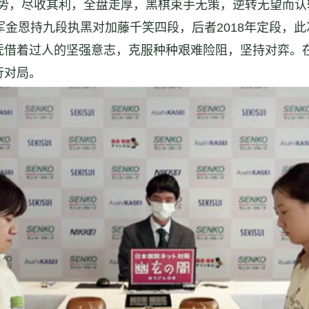
，尽收其利，全盘走厚，黑棋束手无策，逆转无望而认
金恩持九段执黑对加藤千笑四段，后者2018年定段，此
凭借着过人的坚强意志，克服种种艰难险阻，坚持对弈。
行对局。