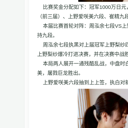
比赛奖金分配如下：冠军1000万日元，
（前三届）、上野爱咲美六段、崔精九
本届比赛首轮对阵：周泓余七段VS上野
持九段。
周泓余七段执黑对上届冠军上野梨纱四
上野梨纱爆冷打进决赛，并在决赛中战
本局两人展开一通残酷乱战，中盘时白
美，屠戮巨龙胜出。
上野爱咲美六段抽到上上签，执白对新