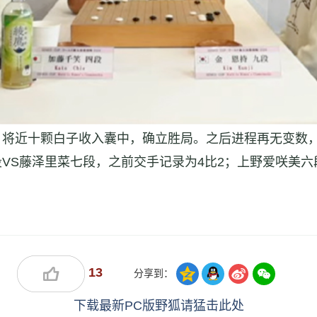
将近十颗白子收入囊中，确立胜局。之后进程再无变数，
S藤泽里菜七段，之前交手记录为4比2；上野爱咲美六
13
分享到：
下载最新PC版野狐请猛击此处