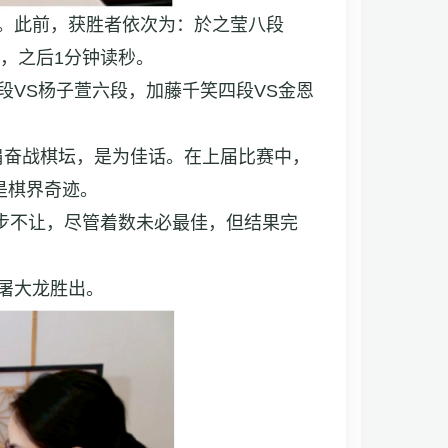
日元。此前，获胜者依次为：於之莹八段
，之后1分钟读秒。
段VS杨子萱六段，加藤千笑四段VS金恩
肩奋战棋坛，是为佳话。在上届比赛中，
是棋界奇迹。
步不让，尽管着数未必最佳，但结果完
屠大龙胜出。