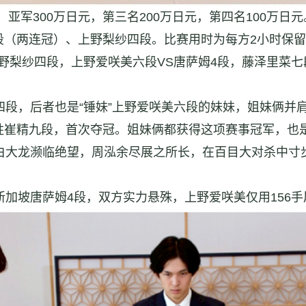
亚军300万日元，第三名200万日元，第四名100万
段（两连冠）、上野梨纱四段。比赛用时为每方2小时保留
梨纱四段，上野爱咲美六段VS唐萨姆4段，藤泽里菜七
段，后者也是“锤妹”上野爱咲美六段的妹妹，姐妹俩并
胜崔精九段，首次夺冠。姐妹俩都获得这项赛事冠军，也
大龙濒临绝望，周泓余尽展之所长，在百目大对杀中寸
加坡唐萨姆4段，双方实力悬殊，上野爱咲美仅用156手