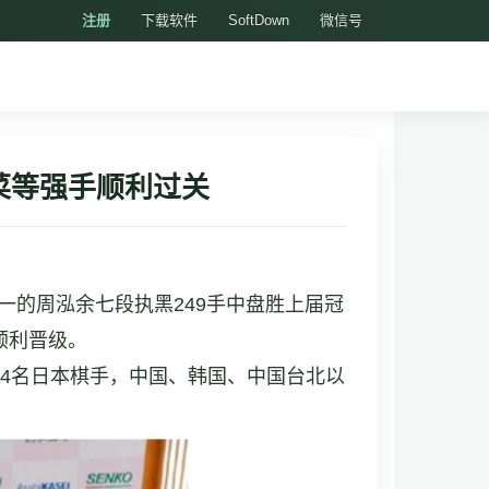
注册
下载软件
SoftDown
微信号
菜等强手顺利过关
一的周泓余七段执黑249手中盘胜上届冠
顺利晋级。
中4名日本棋手，中国、韩国、中国台北以