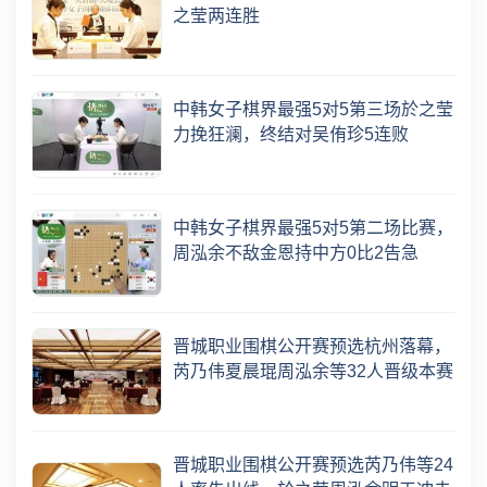
之莹两连胜
中韩女子棋界最强5对5第三场於之莹
力挽狂澜，终结对吴侑珍5连败
中韩女子棋界最强5对5第二场比赛，
周泓余不敌金恩持中方0比2告急
晋城职业围棋公开赛预选杭州落幕，
芮乃伟夏晨琨周泓余等32人晋级本赛
晋城职业围棋公开赛预选芮乃伟等24