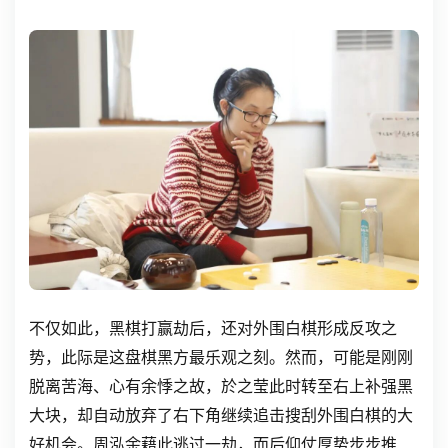
不仅如此，黑棋打赢劫后，还对外围白棋形成反攻之
势，此际是这盘棋黑方最乐观之刻。然而，可能是刚刚
脱离苦海、心有余悸之故，於之莹此时转至右上补强黑
大块，却自动放弃了右下角继续追击搜刮外围白棋的大
好机会。周泓余藉此逃过一劫，而后仰仗厚势步步推