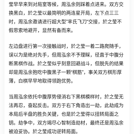
莹早早来到对局室等候，周泓余则踩着点进来。双方交
换黑白，於之莹以最简明的两连星开局，左下点三三
时，周泓余邀请进行超大型”芈氏飞刀“交接，於之莹不
假思索地避开，显然有备而来。
左边盘进行第一次接触战时，於之莹一着二路爬随手，
误以为是绝对先手，但周泓余不予理睬，径直于中腹分
断黑棋作战。於之莹似乎刻意回避战斗，但脱先的结果
却是周泓余抱吃中腹黑子一颗“棋筋”，事关双方棋形厚
薄，白棋早早地取得领跑优势。
当周泓余依托中腹厚势侵消右下黑棋模样时，於之莹无
法再忍，奋起反击。双方于右下角造出一劫，此劫成为
本局后半盘的胜负关键，也是於之莹得以扭转局面之
钥。劫争中，双方竭尽心智制造劫材，最终还是周泓余
被迫妥协。於之莹成功逆转局面。