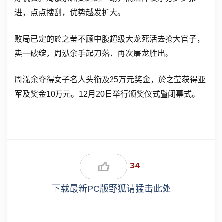
进，点点搜刮，优势越发扩大。
败局已定的於之莹不顾中腹超级大龙死活去抢大官子，
卖一破绽，周泓余手起刀落，再次屠龙胜出。
周泓余夺得女子名人头衔及25万元奖金，於之莹获得亚
军及奖金10万元。12月20日举行颁奖仪式暨闭幕式。
34
下载最新PC版野狐请猛击此处