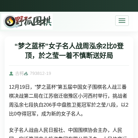
Toggle
navigati
“梦之蓝杯”女子名人战周泓余2比0登
顶，於之莹一着不慎断送好局
古柯
7938
12-19
12月19日，“梦之蓝杯”第五届中国女子围棋名人战三番
棋决战第二局在江苏宿迁宿豫区小河西村举行，挑战者
周泓余七段执白206手中盘胜卫冕冠军於之莹八段，以2
比0夺得冠军，成为新的女子名人。
女子名人战由人民日报社、中国围棋协会主办，人民