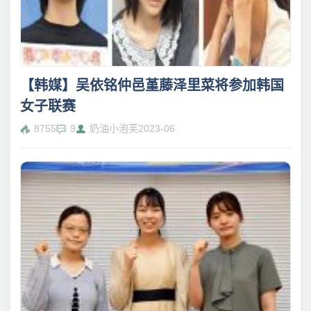
【韩媒】吴依铭仲邑堇藤泽里菜将参加韩国
女子联赛
8755
9
奶油小泡芙
2023-06