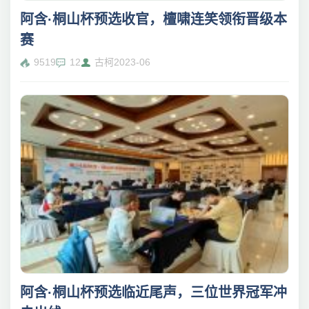
阿含·桐山杯预选收官，檀啸连笑领衔晋级本
赛
9519
12
古柯
2023-06
阿含·桐山杯预选临近尾声，三位世界冠军冲