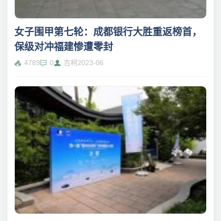
女子围甲第七轮：成都银行大胜重返榜首，
保级对冲福建惨遭零封
4789
0
古柯
2023-06