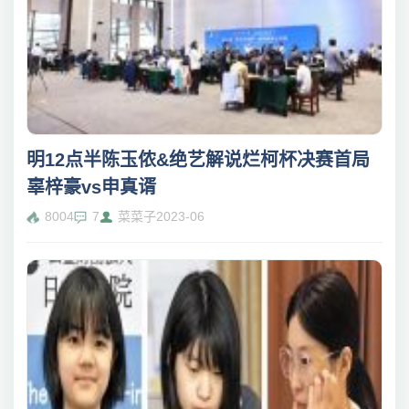
明12点半陈玉侬&绝艺解说烂柯杯决赛首局
辜梓豪vs申真谞
8004
7
菜菜子
2023-06