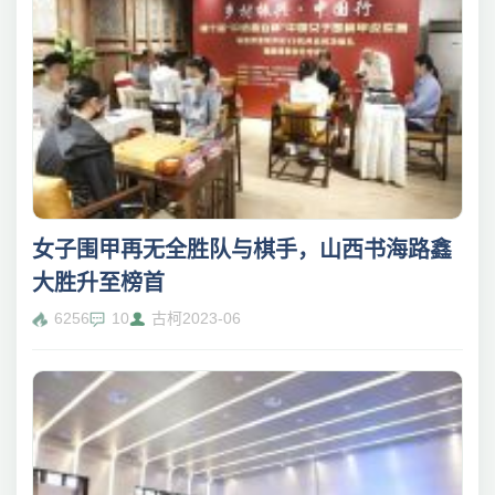
女子围甲再无全胜队与棋手，山西书海路鑫
大胜升至榜首
6256
10
古柯
2023-06