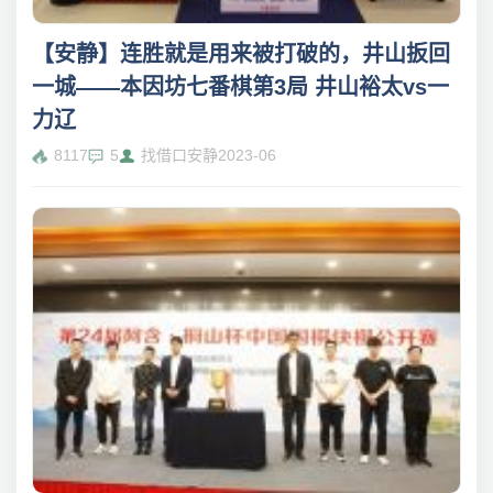
【安静】连胜就是用来被打破的，井山扳回
一城——本因坊七番棋第3局 井山裕太vs一
力辽
8117
5
找借口安静
2023-06