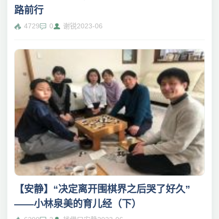
路前行
4729
0
谢锐
2023-06
【安静】“决定离开围棋界之后哭了好久”
——小林泉美的育儿经（下）