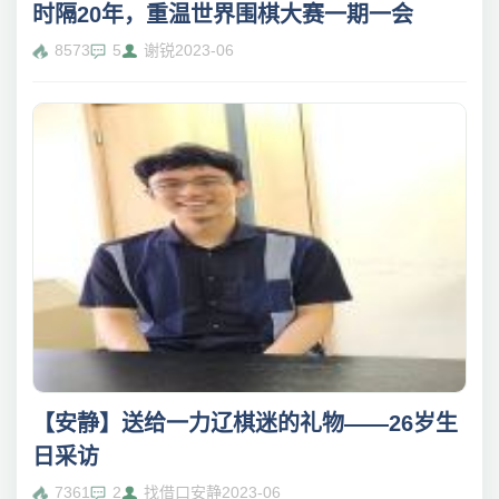
时隔20年，重温世界围棋大赛一期一会
8573
5
谢锐
2023-06
【安静】送给一力辽棋迷的礼物——26岁生
日采访
7361
2
找借口安静
2023-06