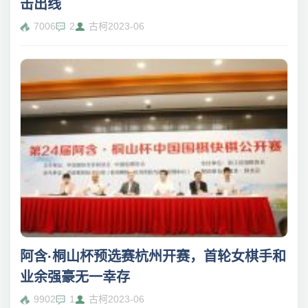
击出线
7006
2
古柯
2023-06
阿含·桐山杯预选赛杭州开赛，首轮女棋手和
业余强豪无一幸存
9902
1
古柯
2023-06