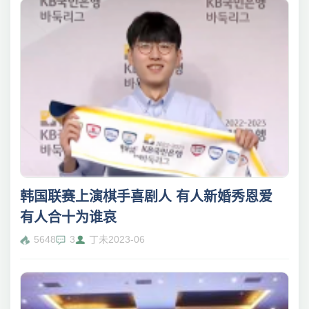
韩国联赛上演棋手喜剧人 有人新婚秀恩爱
有人合十为谁哀
5648
3
丁未
2023-06