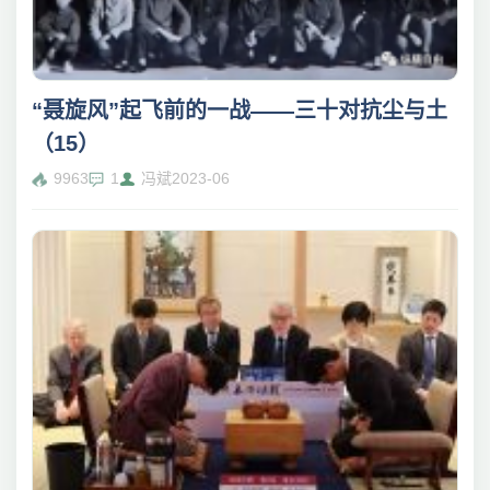
“聂旋风”起飞前的一战——三十对抗尘与土
（15）
9963
1
冯斌
2023-06