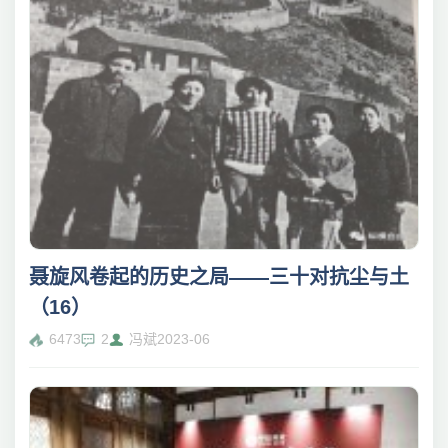
聂旋风卷起的历史之局——三十对抗尘与土
（16）
6473
2
冯斌
2023-06