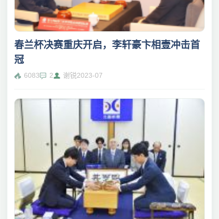
春兰杯决赛重庆开启，李轩豪卞相壹冲击首
冠
6083
2
谢锐
2023-07