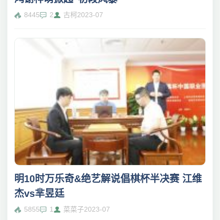
8445
2
古柯
2023-07
明10时万乐奇&绝艺解说倡棋杯半决赛 江维
杰vs芈昱廷
5855
1
菜菜子
2023-07