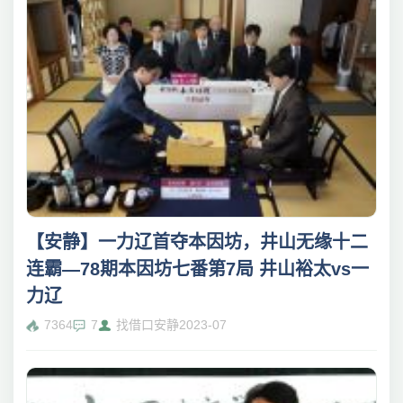
【安静】一力辽首夺本因坊，井山无缘十二
连霸—78期本因坊七番第7局 井山裕太vs一
力辽
7364
7
找借口安静
2023-07