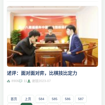
述评：面对面对弈，比棋技比定力
8906
11
谢锐
2023-07
首页
上页
584
585
586
587