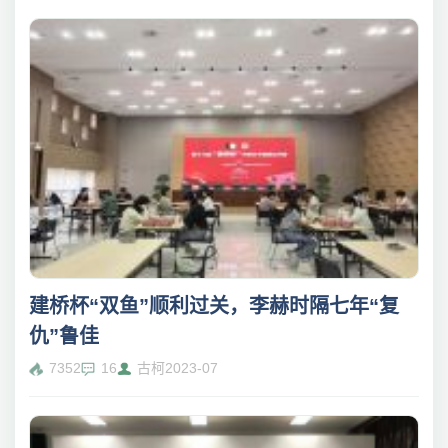
建桥杯“双鱼”顺利过关，李赫时隔七年“复
仇”鲁佳
7352
16
古柯
2023-07