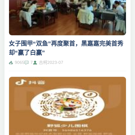
女子围甲“双鱼”再度聚首，黑嘉嘉完美首秀
却“赢了白赢”
9065
7
古柯
2023-07