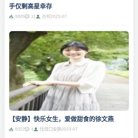
手仅剩高星幸存
9985
11
古柯
2023-07
【安静】快乐女生，爱做甜食的徐文燕
8322
4
找借口安静
2023-07