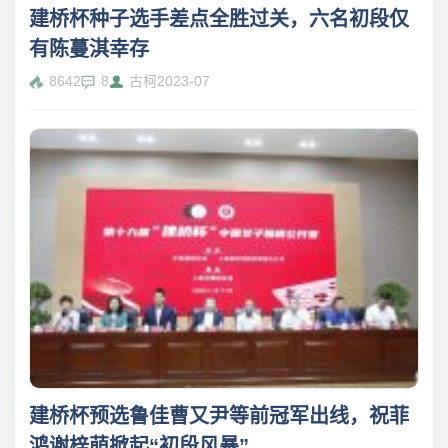
建桥杯种子选手差点全胜过关，六名初段仅
有陈蔓淇幸存
8642
8
古柯
2023-07
建桥杯预选鲁佳曹又尹等前冠军出线，祝菲
鸿谢梓萌掀起“初段风暴”