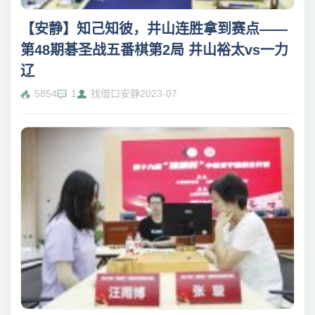
【安静】知己知彼，井山连胜拿到赛点——
第48期碁圣战五番棋第2局 井山裕太vs一力
辽
5854
1
找借口安静
2023-07