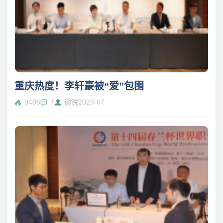
重庆热度！李轩豪被“爱”包围
9406
7
谢锐
2023-07