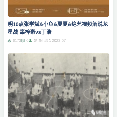
明10点张学斌&小鱼&夏夏&绝艺视频解说龙
星战 辜梓豪vs丁浩
6173
0
奶油小泡芙
2023-07