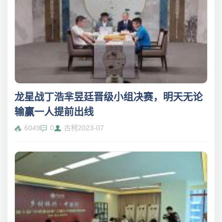
龙星战丁浩芈昱廷晋级小组决赛，明天无论
输赢一人提前出线
6049
0
古柯
2023-07