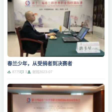
春兰少年，从受捐者到决赛者
8775
3
谢锐
2023-07