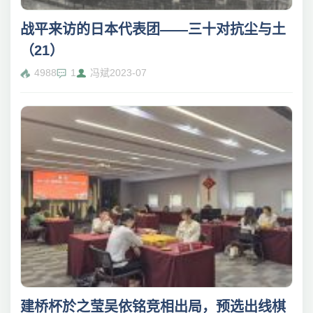
战平来访的日本代表团——三十对抗尘与土
（21）
4988
1
冯斌
2023-07
建桥杯於之莹吴依铭竞相出局，预选出线棋