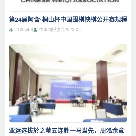
第24届阿含·桐山杯中国围棋快棋公开赛规程
7100
9
中国围棋协会
2023-05
亚运选拔於之莹五连胜一马当先，周泓余意