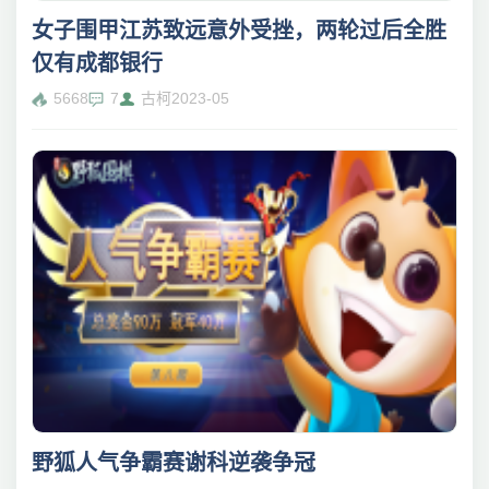
女子围甲江苏致远意外受挫，两轮过后全胜
仅有成都银行
5668
7
古柯
2023-05
野狐人气争霸赛谢科逆袭争冠