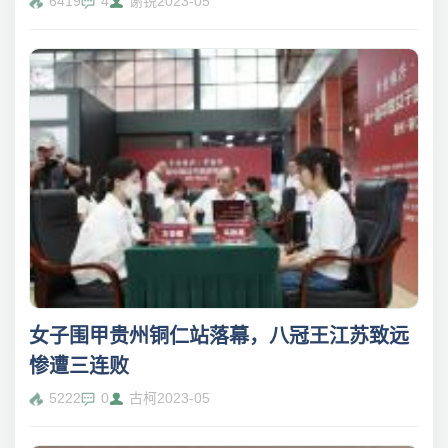
6419
4
谢锐
2023-05
女子围甲贵州铜仁站落幕，八冠王江苏致远
惨遭三连败
5222
0
古柯
2023-05