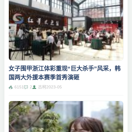
女子围甲浙江体彩重现“巨大杀手”风采，韩
国两大外援本赛季首秀演砸
6151
2
古柯
2023-05