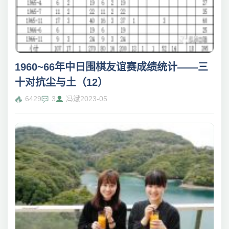
1960~66年中日围棋友谊赛成绩统计——三
十对抗尘与土（12）
6429
3
冯斌
2023-05