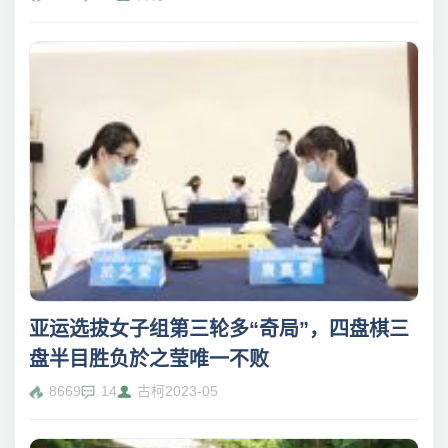
亚运选拔女子组第三轮多“奇局”，四盘棋三
盘半目胜负於之莹唯一不败
8669
14
古柯
2023-05