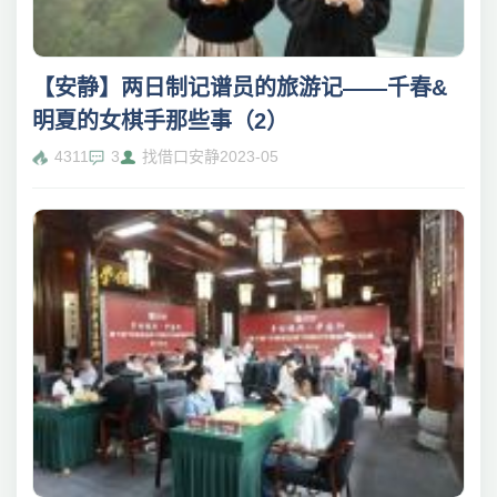
【安静】两日制记谱员的旅游记——千春&
明夏的女棋手那些事（2）
4311
3
找借口安静
2023-05