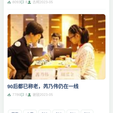
8093
8
古柯
2023-05
90后都已称老，芮乃伟仍在一线
7786
8
谢锐
2023-05