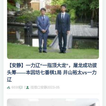
【安静】一力辽“一指顶大龙”，屠龙成功拔
头筹——本因坊七番棋1局 井山裕太vs一力
辽
6030
7
找借口安静
2023-05