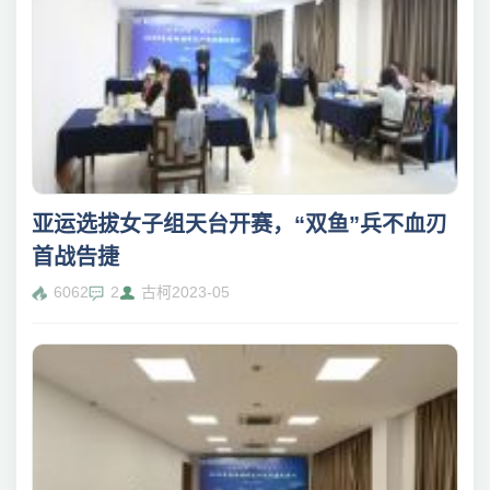
亚运选拔女子组天台开赛，“双鱼”兵不血刃
首战告捷
6062
2
古柯
2023-05