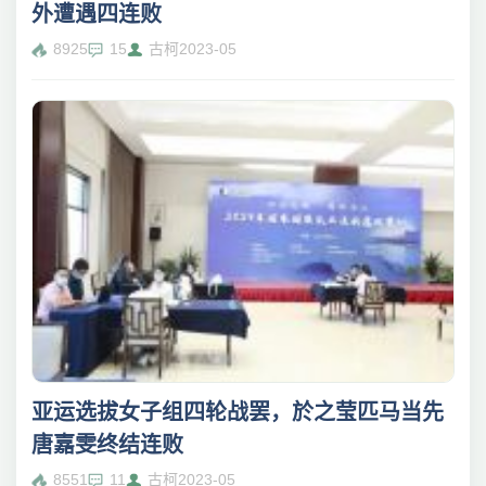
外遭遇四连败
8925
15
古柯
2023-05
亚运选拔女子组四轮战罢，於之莹匹马当先
唐嘉雯终结连败
8551
11
古柯
2023-05