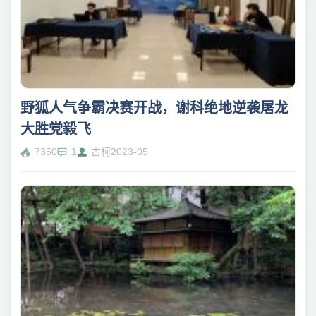
野狐人气争霸决赛开战，谢科绝地逆袭屠龙
大胜党毅飞
7350
1
古柯
2023-05