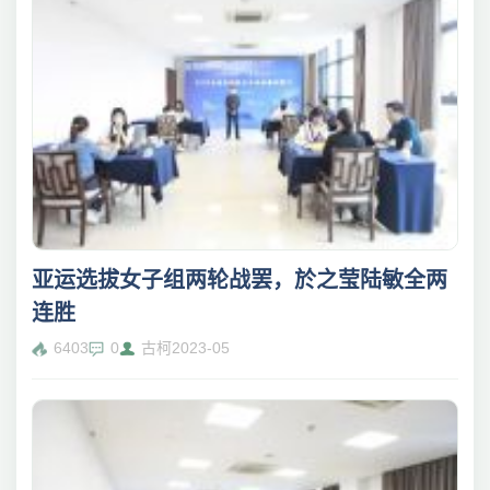
亚运选拔女子组两轮战罢，於之莹陆敏全两
连胜
6403
0
古柯
2023-05