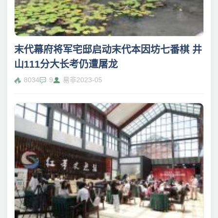
末代幕府将军宅邸启动末代本因坊七番棋 井
山111分大长考仍遭屠龙
8034
9
易非
2023-05