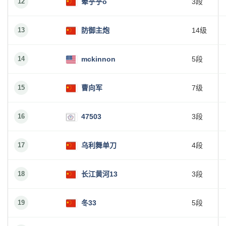
12
晕乎乎o
3段
13
防御主炮
14级
14
mckinnon
5段
15
曹向军
7级
16
47503
3段
17
乌利舞单刀
4段
18
长江黄河13
3段
19
冬33
5段