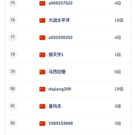
75
a500237522
4段
76
大战太平洋
18级
77
a532330252
4段
78
邰天宇1
1段
79
马西拉倒
8段
80
dajiang200
18级
81
皇均夫
3级
82
V269153668
3段