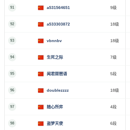
91
a531564651
9级
92
a533303872
18级
93
vbnnbv
18级
94
生死之际
7级
95
闻君琵琶语
5段
96
doublezzzz
18级
97
随心所弈
4段
98
盗梦天使
6段