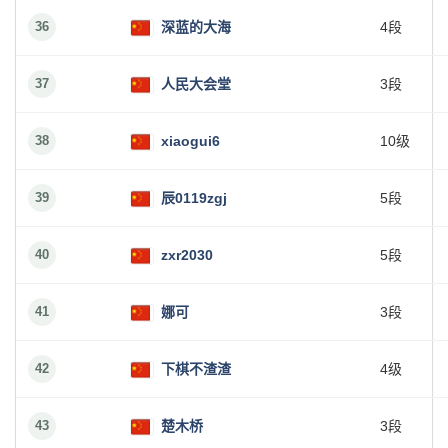
36
深蓝的大海
4段
37
人民大会堂
3段
38
xiaogui6
10级
39
辰0119zgj
5段
40
zxr2030
5段
41
娜可
3段
42
下棋不渣渣
4级
43
楚木桥
3段