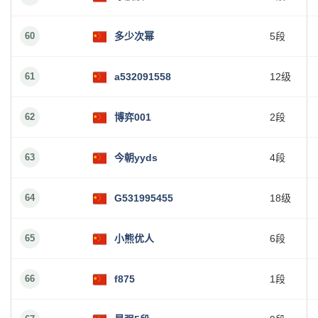
60
多少次幂
5段
61
a532091558
12级
62
博弈001
2段
63
今朝yyds
4段
64
G531995455
18级
65
小熊优人
6段
66
f875
1段