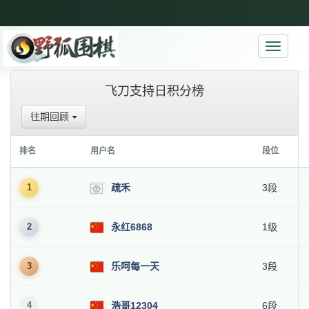
Toggle
navigati
飞刀支持日积分榜
往期回顾
排名
用户名
段位
1
疏禾
3段
2
永红6868
1级
3
乐呵每一天
3段
4
浩哥12304
6段