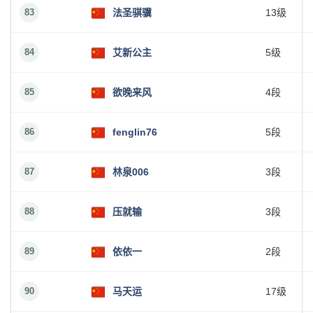
83
法圣骐骥
13级
84
艾新公主
5级
85
欲晚来风
4段
86
fenglin76
5段
87
林泉006
3段
88
压就输
3段
89
依依一
2段
90
马天运
17级