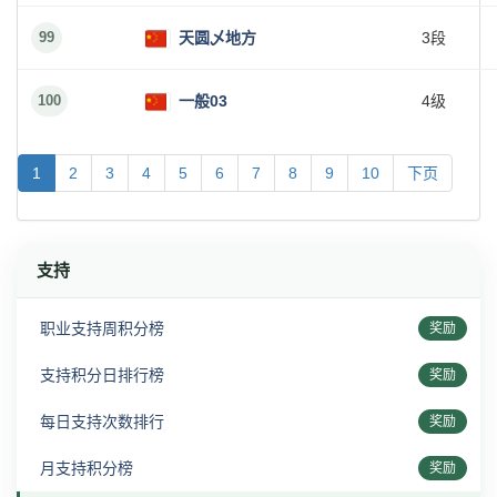
99
天圆乄地方
3段
100
一般03
4级
1
2
3
4
5
6
7
8
9
10
下页
支持
职业支持周积分榜
奖励
支持积分日排行榜
奖励
每日支持次数排行
奖励
月支持积分榜
奖励