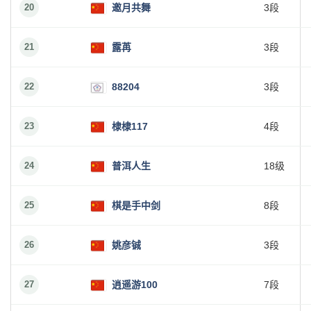
20
邀月共舞
3段
21
露苒
3段
22
88204
3段
23
棣棣117
4段
24
普洱人生
18级
25
棋是手中剑
8段
26
姚彦铖
3段
27
逍遥游100
7段