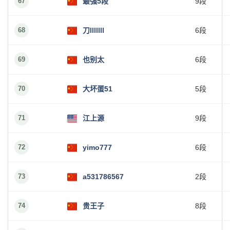
67
最强5段
9段
68
刀lllllll
6段
69
也别太
6段
70
大坏蛋51
5段
71
江上源
9段
72
yimo777
6段
73
a531786567
2段
74
贵王子
8段