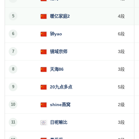
5
暖亿家庭2
4段
6
钟yao
6段
7
镜域宗师
3段
8
天海86
3段
9
20九点多点
5段
10
shine燕窝
2级
11
日呢嘛比
3段