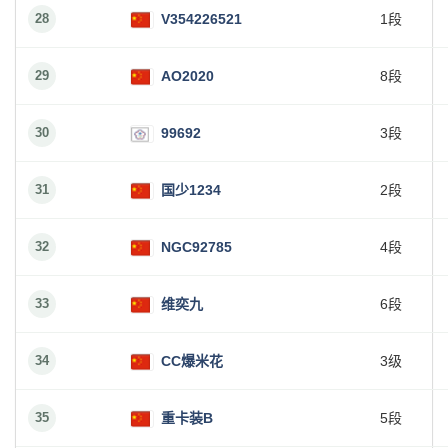
28
V354226521
1段
29
AO2020
8段
30
99692
3段
31
国少1234
2段
32
NGC92785
4段
33
维奕九
6段
34
CC爆米花
3级
35
重卡装B
5段