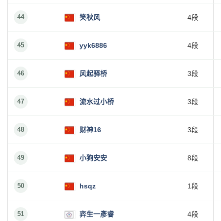
44
笑秋风
4段
45
yyk6886
4段
46
风起驿桥
3段
47
流水过小桥
3段
48
财神16
3段
49
小狗安安
8段
50
hsqz
1段
51
弈生一彥睿
4段