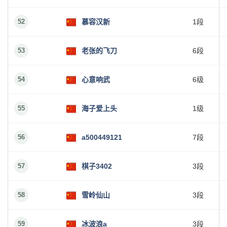
52
慕容汉新
1段
53
老张的飞刀
6段
54
心意响武
6级
55
海子爱上头
1级
56
a500449121
7段
57
棋子3402
3段
58
雪岭仙山
3段
59
冰波浪a
3段