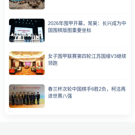
2026年围甲开幕，常昊：长兴成为中
国围棋版图重要坐标
女子围甲联赛第四轮江苏国缘V3继续
领跑
春兰杯次轮中国棋手6胜2负，柯洁再
进世赛八强