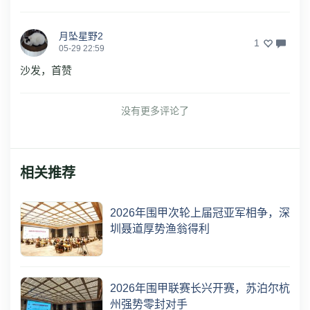
月坠星野2
1
05-29 22:59
沙发，首赞
没有更多评论了
相关推荐
2026年围甲次轮上届冠亚军相争，深
圳聂道厚势渔翁得利
2026年围甲联赛长兴开赛，苏泊尔杭
州强势零封对手