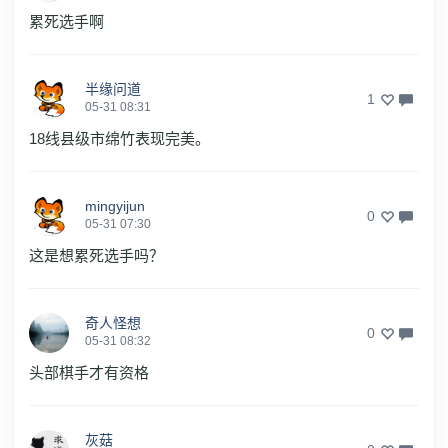
累死选手啊
半缘问道
1
05-31 08:31
18线县级市绵竹表现完美。
mingyijun
0
05-31 07:30
这是想累死选手吗？
奇人怪想
0
05-31 08:32
头部棋手才有资格
灰菇