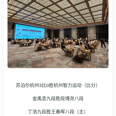
苏泊尔杭州3比0胜杭州智力运动
（比分）
金禹丞九段胜段博尧八段
丁浩九段胜王春晖八段（主）