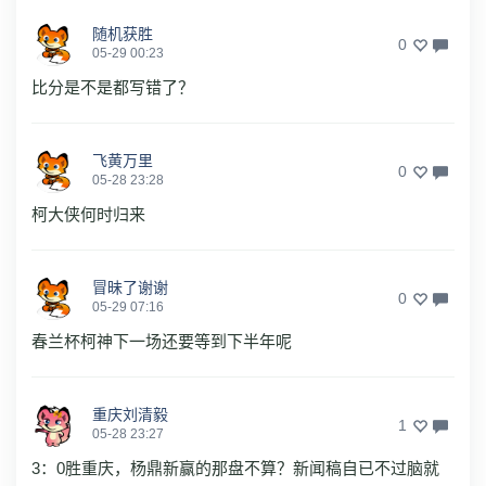
随机获胜
0
05-29 00:23
比分是不是都写错了？
飞黄万里
0
05-28 23:28
柯大侠何时归来
冒昧了谢谢
0
05-29 07:16
春兰杯柯神下一场还要等到下半年呢
重庆刘清毅
1
05-28 23:27
3：0胜重庆，杨鼎新赢的那盘不算？新闻稿自已不过脑就