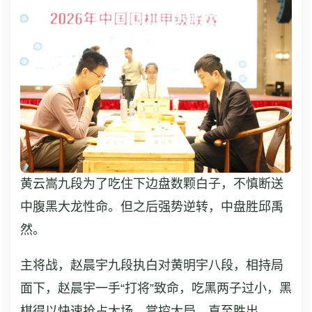
黄云嵩九段为了吃住下边盘数颗白子，不慎断送
中腹黑大龙性命。但之后强势逆转，中盘胜
邱禹
然
。
主将战，赵晨宇九段执白对黄明宇八段，相持局
面下，赵晨宇一手“打将”致命，吃黑两子过小，黑
棋得以快速抢占大场，掌控大局，直至胜出。