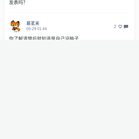
发表吗？
慕茗来
2
05-29 01:44
你了解清楚后就知道是自己没脑子
丁大杰
回复
重庆刘清毅
1
05-29 05:49
结果还是你脑子不好吧
眼泪落成雪
0
05-29 20:45
猪头
破浪2022
1
05-28 23:15