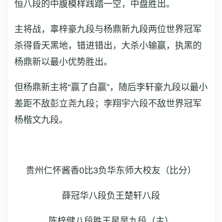
恒八段的中腹模样践踏一空，中盘胜出。
主将战，辜梓豪九段与杨鼎新九段两位世界冠军
杀得昏天黑地，错进错出，大杀小输赢，执黑的
杨鼎新以最小优势胜出。
但杨鼎新主将“赢了白赢”，随后李轩豪九段以最小
差距不敌彭立尧九段；李翔宇六段不敌世界冠军
杨楷文九段。
贵州仁怀酱香0比3负华东师大校友
（比分）
薛冠华八段负王楚轩八段
陈梓健八段胜王星昊九段（主）