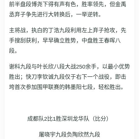
前半盘段博尧下得有声有色，胜率领先，但金禹
丞弃子争先进行大转换后，一举逆转。
主将战，执白的丁浩九段利用左上弃子抢攻，先
手搜刮获利，早早确立胜势，中盘胜王春晖八
段。
谢科九段与叶长欣八段大战250余手，以最小优势
胜出；快刀李钦诚九段仅于右下一个战役，即击
垮首次参加围甲联赛的韩墨阳七段，轻松胜出。
成都队2比1胜深圳龙华队
（比分）
屠晓宇九段负陶欣然九段