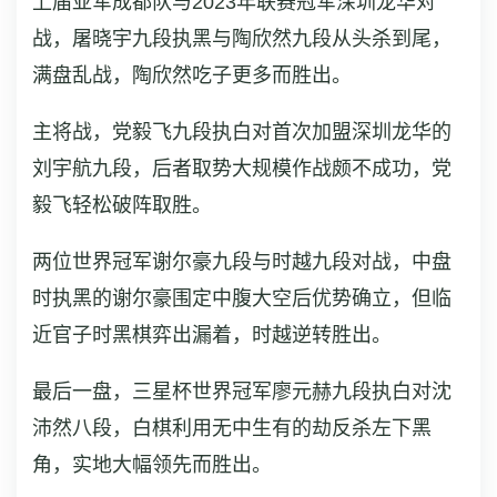
上届亚军成都队与2023年联赛冠军深圳龙华对
战，屠晓宇九段执黑与陶欣然九段从头杀到尾，
满盘乱战，陶欣然吃子更多而胜出。
主将战，党毅飞九段执白对首次加盟深圳龙华的
刘宇航九段，后者取势大规模作战颇不成功，党
毅飞轻松破阵取胜。
两位世界冠军谢尔豪九段与时越九段对战，中盘
时执黑的谢尔豪围定中腹大空后优势确立，但临
近官子时黑棋弈出漏着，时越逆转胜出。
最后一盘，三星杯世界冠军廖元赫九段执白对沈
沛然八段，白棋利用无中生有的劫反杀左下黑
角，实地大幅领先而胜出。