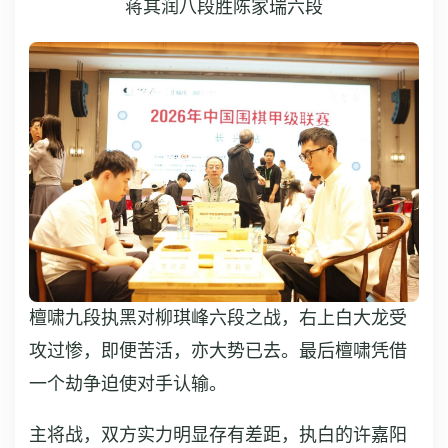
蒋其润八段胜陈家瑞六段
檀啸九段执黑对柳琪峰六段之战，右上白大龙受
攻过惨，即便苦活，亦大势已去。最后檀啸凭借
一个劫争迫使对手认输。
主将战，双方实力明显存有差距，执白的许嘉阳