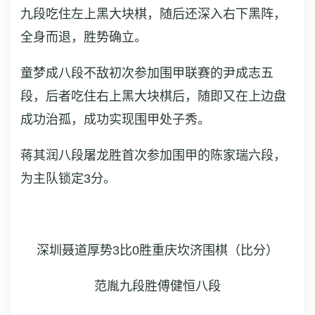
九段吃住左上黑大块棋，随后还深入右下黑阵，
全身而退，胜势确立。
童梦成八段不敌初次参加围甲联赛的尹成志五
段，后者吃住右上黑大块棋后，随即又在上边盘
成功治孤，成功实现围甲处子秀。
蒋其润八段屠龙胜首次参加围甲的陈家瑞六段，
为主队锁定3分。
深圳聂道厚势3比0胜重庆坎济围棋
（比分）
范胤九段胜傅健恒八段