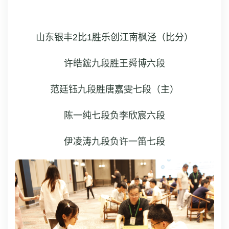
山东银丰2比1胜乐创江南枫泾
（比分）
许皓鋐九段胜王舜博六段
范廷钰九段胜唐嘉雯七段（主）
陈一纯七段负李欣宸六段
伊凌涛九段负许一笛七段