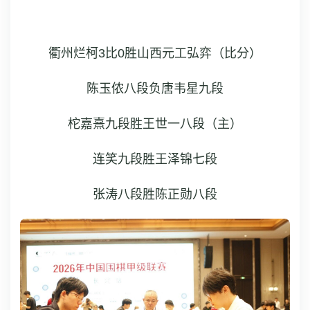
衢州烂柯3比0胜山西元工弘弈
（比分）
陈玉侬八段负唐韦星九段
柁嘉熹九段胜王世一八段（主）
连笑九段胜王泽锦七段
张涛八段胜陈正勋八段