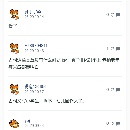
孙丁宇泽
0
05-29 19:14
懂了
V269704811
1
05-29 10:43
古柯这篇文章没有什么问题 你们脑子僵化跟不上 老衲老年
痴呆症都能明白
得道136856
0
05-29 10:37
古柯又写小学生，啊不，幼儿园作文了。
yej
0
05-29 09:44