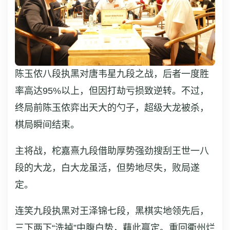
陈玉侬八段执黑对唐韦星九段之战，后者一度胜
率高达95%以上，但因打劫亏损致逆转。不过，
终局前陈玉侬弈出天大的勺子，超级大龙被杀，
棋局瞬间结束。
主将战，柁嘉熹九段借助厚势强劲搜刮王世一八
段的大龙，白大龙虽活，但势地尽失，败局遂
定。
连笑九段执黑对王泽锦七段，黑棋实地领先后，
三下两下“洗掉”中腹白势，藉此赢定。重回衢州烂