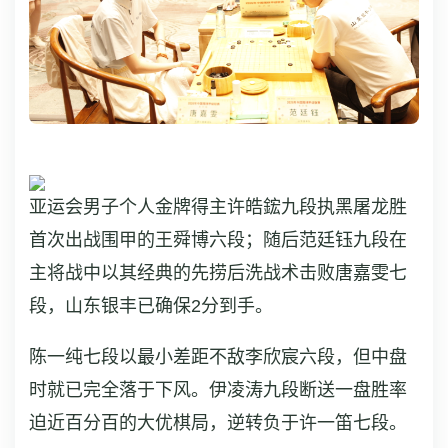
亚运会男子个人金牌得主许皓鋐九段执黑屠龙胜
首次出战围甲的王舜博六段；随后范廷钰九段在
主将战中以其经典的先捞后洗战术击败唐嘉雯七
段，山东银丰已确保2分到手。
陈一纯七段以最小差距不敌李欣宸六段，但中盘
时就已完全落于下风。伊凌涛九段断送一盘胜率
迫近百分百的大优棋局，逆转负于许一笛七段。