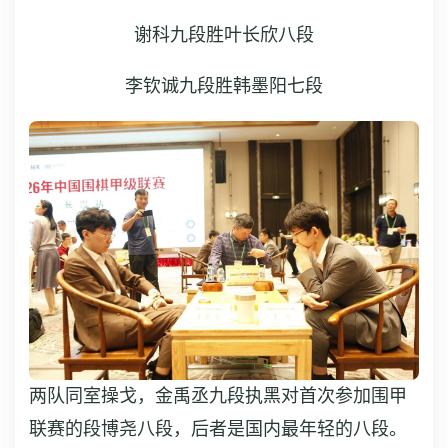
谢科九段胜叶长欣八段
李钦诚九段胜韩墨阳七段
两队同室操戈，金禹丞九段执黑对首次参加围甲
联赛的段博尧八段，后者是国内最年轻的八段。