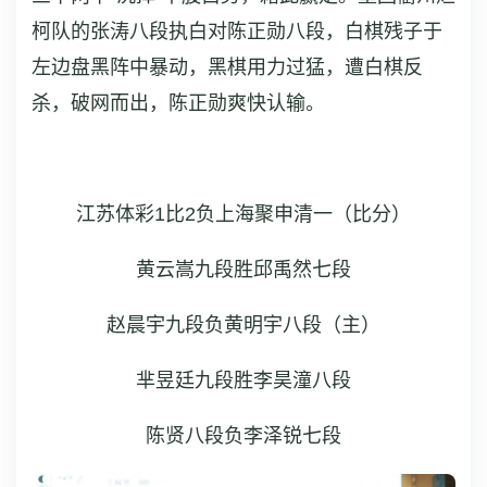
柯队的张涛八段执白对陈正勋八段，白棋残子于
左边盘黑阵中暴动，黑棋用力过猛，遭白棋反
杀，破网而出，陈正勋爽快认输。
江苏体彩1比2负上海聚申清一
（比分）
黄云嵩九段胜邱禹然七段
赵晨宇九段负黄明宇八段（主）
芈昱廷九段胜李昊潼八段
陈贤八段负李泽锐七段