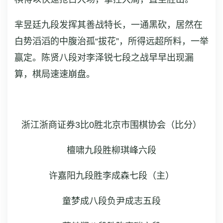
芈昱廷九段发挥其善战特长，一通黑砍，居然在
白势滔滔的中腹治孤“拔花”，所得远超所料，一举
赢定。陈贤八段对李泽锐七段之战早早出现漏
算，棋局速速崩盘。
浙江浙商证券3比0胜北京市围棋协会
（比分）
檀啸九段胜柳琪峰六段
许嘉阳九段胜李成森七段（主）
童梦成八段负尹成志五段