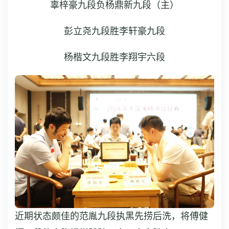
辜梓豪九段负杨鼎新九段（主）
彭立尧九段胜李轩豪九段
杨楷文九段胜李翔宇六段
近期状态颇佳的范胤九段执黑先捞后洗，将傅健