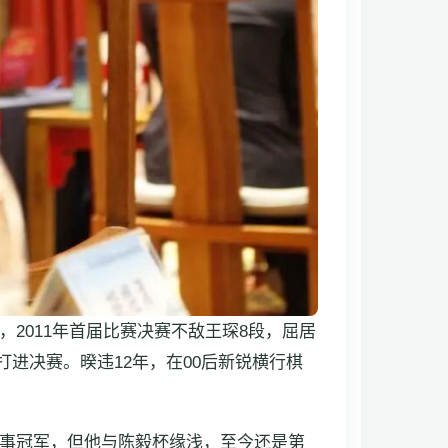
2011年首届比赛决赛不敌王琛8段，屈居
打进决赛。暌违12年，在00后新锐横行棋
赛事冠军，但他与陈毅杯缘浅，至今还是第