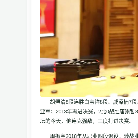
胡煜清8段连胜白宝祥8段、戚泽楠7
亚军；2013年再进决赛，2比0战胜唐崇
坛的今天，他连克强敌，三度打进决赛。
周振宇2018年从职业四段退役，转