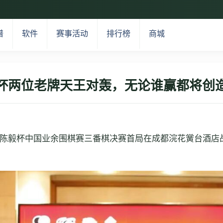
谱
软件
赛事活动
排行榜
商城
杯两位老牌天王对轰，无论谁赢都将创
14届陈毅杯中国业余围棋赛三番棋决赛首局在成都浣花黉台酒店