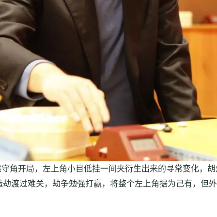
守角开局，左上角小目低挂一间夹衍生出来的寻常变化，胡
行造劫渡过难关，劫争勉强打赢，将整个左上角据为己有，但