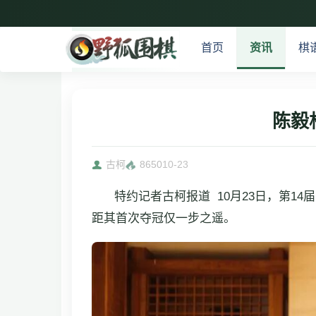
首页
资讯
棋
陈毅
古柯
8650
10-23
特约记者古柯报道 10月23日，第
距其首次夺冠仅一步之遥。