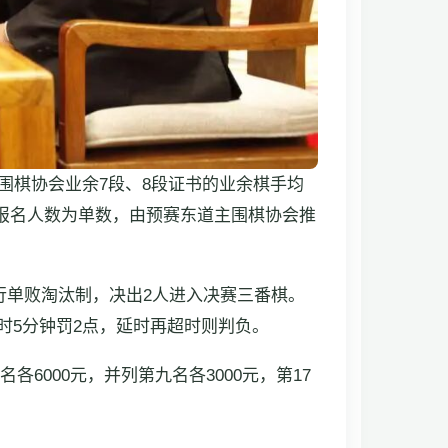
围棋协会业余7段、8段证书的业余棋手均
若报名人数为单数，由预赛东道主围棋协会推
行单败淘汰制，决出2人进入决赛三番棋。
时5分钟罚2点，延时再超时则判负。
6000元，并列第九名各3000元，第17