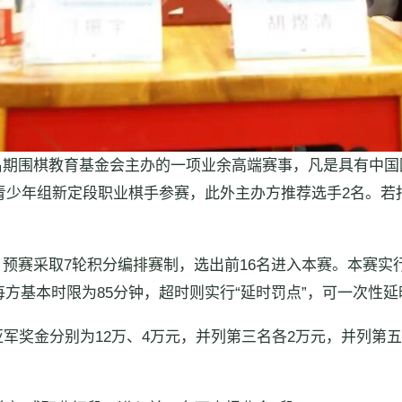
期围棋教育基金会主办的一项业余高端赛事，凡是具有中国
赛青少年组新定段职业棋手参赛，此外主办方推荐选手2名。
预赛采取7轮积分编排赛制，选出前16名进入本赛。本赛实
每方基本时限为85分钟，超时则实行“延时罚点”，可一次性延
军奖金分别为12万、4万元，并列第三名各2万元，并列第五名各