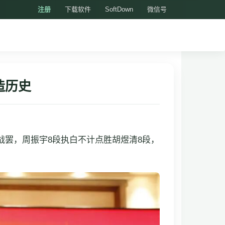
注册
下载软件
SoftDown
微信号
造历史
战罢，周振宇8段执白不计点胜胡煜清8段，