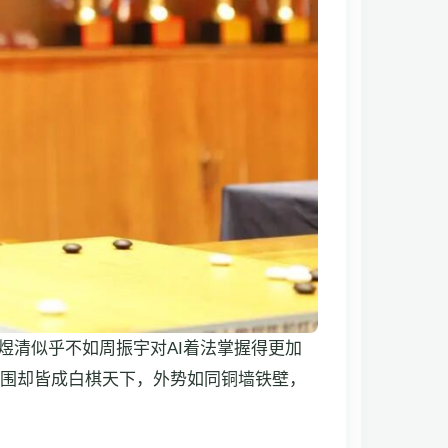
煜清似乎不如周振宇对AI着法掌握得更加
外围却皆成白棋天下，外势如同铜墙铁壁，