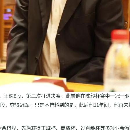
段、王琛8段，第三次打进决赛。此前他在陈毅杯赛中一冠一亚，
哲8段，夺得冠军。只是不曾料到的是，此后他11年间，他再未
战业余棋界，先后获得丰城杯、商旅杯、过百龄杯等多项业余