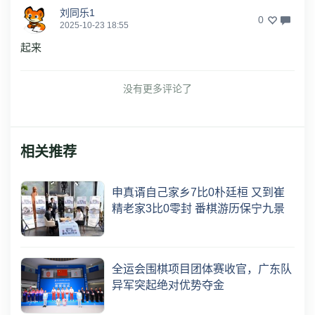
刘同乐1
0
2025-10-23 18:55
起来
没有更多评论了
相关推荐
申真谞自己家乡7比0朴廷桓 又到崔
精老家3比0零封 番棋游历保宁九景
全运会围棋项目团体赛收官，广东队
异军突起绝对优势夺金