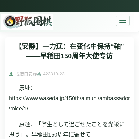
Toggle
navigati
【安静】一力辽：在变化中保持“轴”
——早稻田150周年大使专访
找借口安静
4233
10-23
原址：
https://www.waseda.jp/150th/almuni/ambassador-
voice/1/
原题：
「学生として過ごせたことを光栄に
思う」。早稲田150周年に寄せて