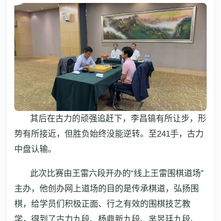
其后在古力的顽强追赶下，李昌镐有所让步，形
势有所接近，但胜负始终没能逆转。至241手，古力
中盘认输。
此次比赛由王雷六段开办的“线上王雷围棋道场”
主办，他创办网上道场的目的是传承棋道，弘扬围
棋，给学员们积极正面、行之有效的围棋技艺教
学，得到了古力九段、杨鼎新九段、芈昱廷九段、