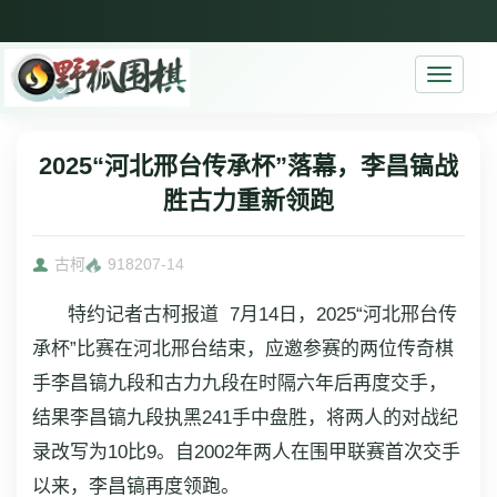
Toggle
navigati
2025“河北邢台传承杯”落幕，李昌镐战
胜古力重新领跑
古柯
9182
07-14
特约记者古柯报道 7月14日，2025“河北邢台传
承杯”比赛在河北邢台结束，应邀参赛的两位传奇棋
手李昌镐九段和古力九段在时隔六年后再度交手，
结果李昌镐九段执黑241手中盘胜，将两人的对战纪
录改写为10比9。自2002年两人在围甲联赛首次交手
以来，李昌镐再度领跑。