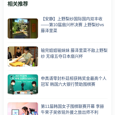
相关推荐
【安静】上野梨纱国际国内双丰收
——第10届扇兴杯决赛 上野梨纱vs
藤泽里菜
输完姐姐输妹妹 藤泽里菜不敌上野梨
纱 无缘五夺日本扇兴杯
申真谞零封朴廷桓获韩奖金最高个人
冠军 韩国六大银行赞助围棋赛
第11届韩国女子围棋联赛开幕 李赫
牛荣子吴依铭外援之旅出师不利