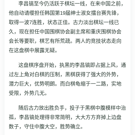
李昌镐至今仍活跃于棋坛一线，在来中国之前，
他自动请缨担任韩国第19届绅士淑女擂台赛先锋，
取得一波7连胜，状态正佳。古力淡出棋坛一线已
久，现在担任中国围棋协会副主席和重庆围棋协会
会长等要职，棋艺有所荒疏。两人的竞技状态走向
在这盘棋中展露无疑。
这盘棋序盘开始，执黑的李昌镐即占据上风，通
过左上角对白棋的压制，黑棋获得了强大的外势，
潜力巨大，优势明朗。而白棋龟缩于一二路，实地
受限，外势几无。
随后古力放出胜负手，投子于黑棋中腹模样中治
孤，李昌镐处理得非常简明，大大方方弃掉上边盘
数子，守住中腹大空，胜势确立。