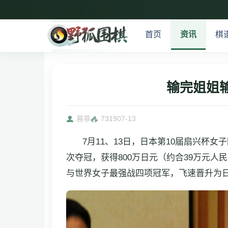
首页
资讯
棋
输完姐姐
易非
7319
07-13
7月11、13日，日本第10届扇兴杯
次夺冠，获得800万日元（约合39万元
与世界女子最强战四项冠军，飞速晋升为