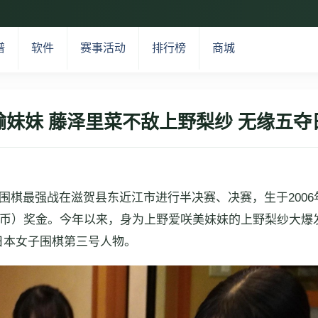
谱
软件
赛事活动
排行榜
商城
输妹妹 藤泽里菜不敌上野梨纱 无缘五夺
女子围棋最强战在滋贺县东近江市进行半决赛、决赛，生于20
人民币）奖金。今年以来，身为上野爱咲美妹妹的上野梨纱大
日本女子围棋第三号人物。