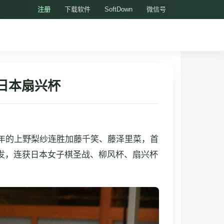
注册
下载软件
SoftDown
微信号
日本扇兴杯
06年的上野梨纱连胜加藤千笑、藤泽里菜，首
爆发，连获日本女子棋圣战、柳风杯、扇兴杯