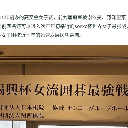
2015年创办的高奖金女子赛，前九届冠军被谢依旻、藤泽里菜
前四名还可以进入次年年初举行的senko杯世界女子最强战，上
本女子围棋近十年的迅速发展居功甚伟。