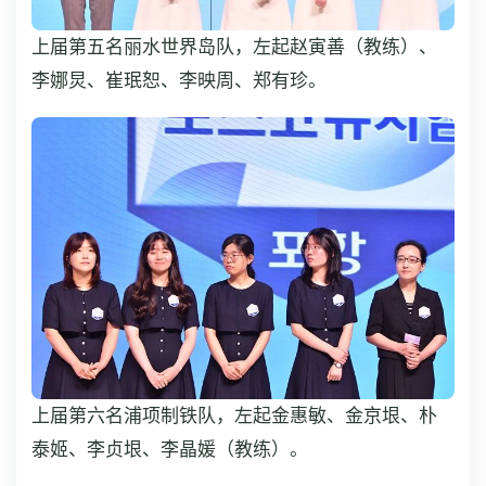
上届第五名丽水世界岛队，左起赵寅善（教练）、
李娜炅、崔珉恕、李映周、郑有珍。
上届第六名浦项制铁队，左起金惠敏、金京垠、朴
泰姬、李贞垠、李晶媛（教练）。