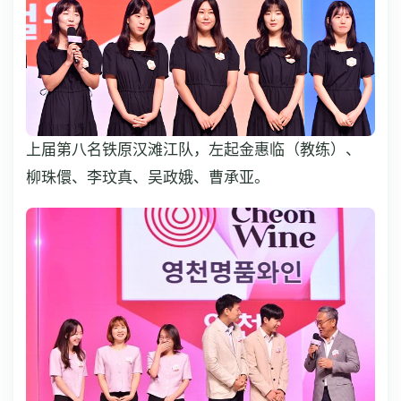
上届第八名铁原汉滩江队，左起金惠临（教练）、
柳珠儇、李玟真、吴政娥、曹承亚。