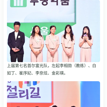
上届第七名首尔富光队，左起李相勋（教练）、白
如丁、崔序妃、李奈炫、金彩瑛。