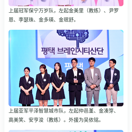
上届冠军保宁万岁队，左起金美里（教练）、尹罗
恩、李瑟珠、金多瑛、金珉舒。
上届亚军平泽智慧城市队，左起仲邑堇、金凑笌、
高美笑、安亨浚（教练）。外援为吴依铭。