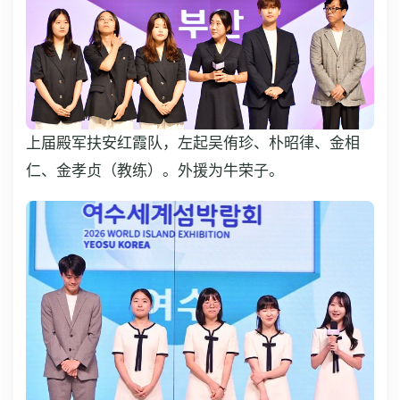
上届殿军扶安红霞队，左起吴侑珍、朴昭律、金相
仁、金孝贞（教练）。外援为牛荣子。