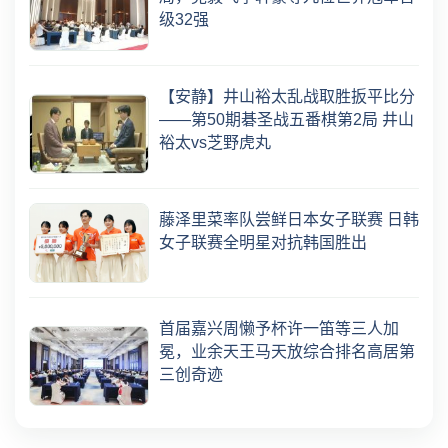
级32强
【安静】井山裕太乱战取胜扳平比分
——第50期碁圣战五番棋第2局 井山
裕太vs芝野虎丸
藤泽里菜率队尝鲜日本女子联赛 日韩
女子联赛全明星对抗韩国胜出
首届嘉兴周懒予杯许一笛等三人加
冕，业余天王马天放综合排名高居第
三创奇迹