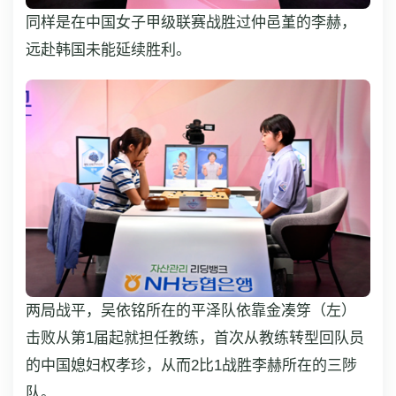
同样是在中国女子甲级联赛战胜过仲邑堇的李赫，
远赴韩国未能延续胜利。
两局战平，吴依铭所在的平泽队依靠金凑笌（左）
击败从第1届起就担任教练，首次从教练转型回队员
的中国媳妇权孝珍，从而2比1战胜李赫所在的三陟
队。