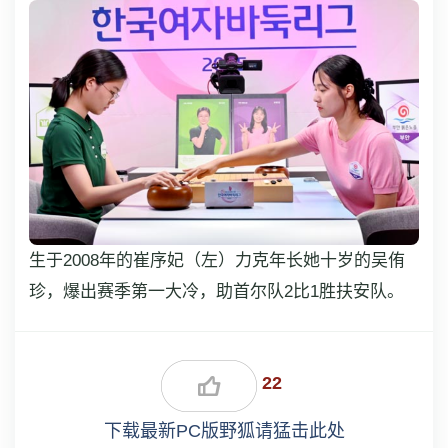
生于2008年的崔序妃（左）力克年长她十岁的吴侑
珍，爆出赛季第一大冷，助首尔队2比1胜扶安队。
22
下载最新PC版野狐请猛击此处