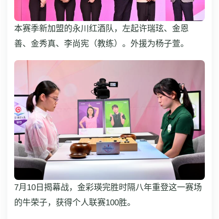
本赛季新加盟的永川红酒队，左起许瑞玹、金恩
善、金秀真、李尚宪（教练）。外援为杨子萱。
7月10日揭幕战，金彩瑛完胜时隔八年重登这一赛场
的牛荣子，获得个人联赛100胜。