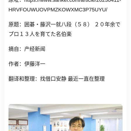
原址：https://www.sankei.com/article/20230411-
HRVFOUWUOVPMZKOWXMC3P75UYU/
原题：囲碁・藤沢一就八段（５８） ２０年余で
プロ１３人を育てた名伯楽
摘自：产经新闻
作者：伊藤洋一
翻译和整理：找借口安静 最近一直在整理