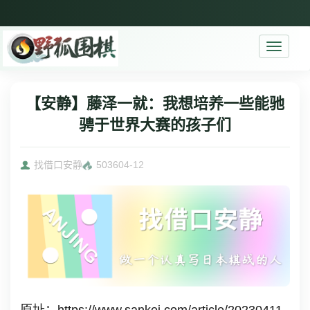
Toggle
navigati
【安静】藤泽一就：我想培养一些能驰
骋于世界大赛的孩子们
找借口安静
5036
04-12