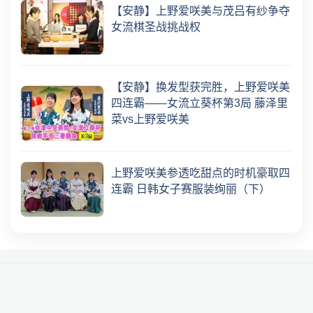
【安静】上野爱咲美与茂吕有纱争夺
女流棋圣战挑战权
【安静】换发型获完胜，上野爱咲美
四连霸——女流立葵杯第3局 藤泽里
菜vs上野爱咲美
上野爱咲美参透吃甜点的时机豪取四
连霸 日韩女子赛服装绚丽（下）