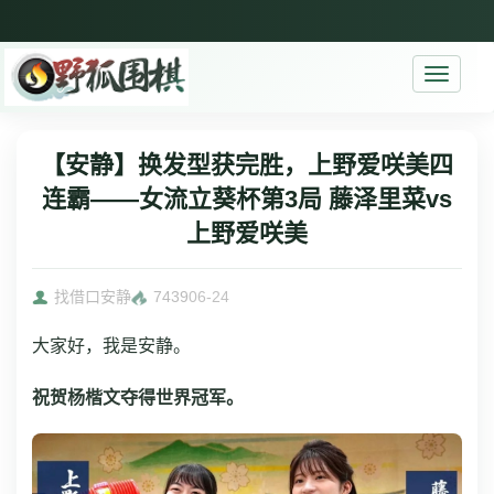
Toggle
navigati
【安静】换发型获完胜，上野爱咲美四
连霸——女流立葵杯第3局 藤泽里菜vs
上野爱咲美
找借口安静
7439
06-24
大家好，我是安静。
祝贺杨楷文夺得世界冠军。