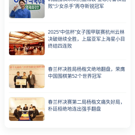
败“少女杀手”再夺新锐冠军
2025“中信杯”女子围甲联赛杭州云林
决破继续全胜，上届亚军上海星小目
终结四连败
春兰杯决胜局杨楷文绝地翻盘，荣膺
中国围棋第52个世界冠军
春兰杯决赛第二局杨楷文痛失好局，
朴廷桓绝地连出强手翻盘