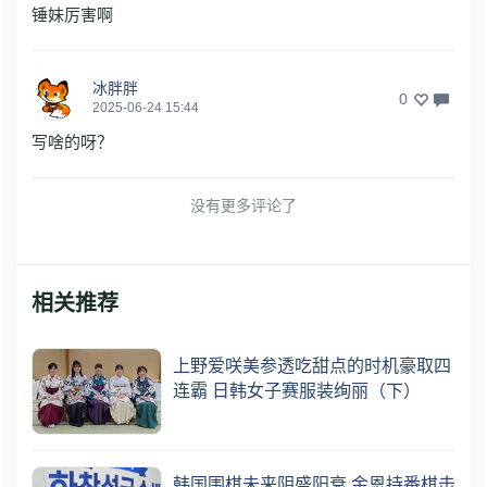
锤妹厉害啊
冰胖胖
0
2025-06-24 15:44
写啥的呀？
没有更多评论了
相关推荐
上野爱咲美参透吃甜点的时机豪取四
连霸 日韩女子赛服装绚丽（下）
韩国围棋未来阴盛阳衰 金恩持番棋击