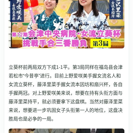
立葵杯前两局双方下成1-1平。第3局同样在福岛县会津
若松市“今昔亭”进行。
目前上野爱咲美手握女流名人和
女流立葵杯，藤泽里菜手握女流本因坊和扇兴杯，各自
手握两冠。对上野爱咲美来说，想要在持有头衔方面与
藤泽里菜持平，就必须要拿下这盘棋。当然对藤泽里菜
来说，想要进一步巩固女子头衔第一人的地位，这盘决
胜局也是必争的一局。