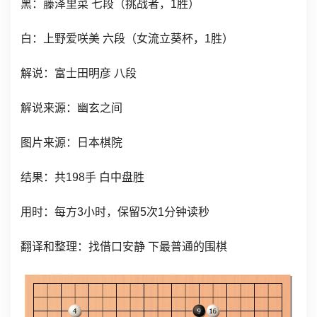
黑：
藤泽里菜 七
段（挑战者
，1胜）
白：
上野爱咲美
六段（女流立葵杯
，1胜）
解说：富士田明彦 八段
解说来源：幽玄之间
图片来源：日本棋院
结果：共198手 白中盘胜
用时：每方3小时，保留5次1分钟读秒
翻译和整理：找借口安静 下最普通的围棋