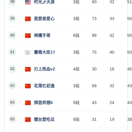
58
时光乄天涯
3段
60
32
51
59
我爱侯爱心
3段
73
33
50
60
神鹰手哥
8段
88
42
50
61
薯條大臣17
3段
75
40
50
62
刃上热血v2
4段
30
18
45
63
花落忆初逢
3段
68
32
43
64
棋思弈想6
9段
43
24
43
65
擂台爱吃瓜
8段
31
19
38