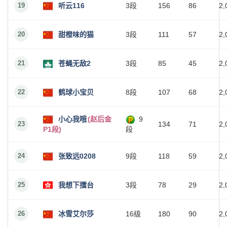
19
听云116
3段
156
86
2,
20
甜橙味的猫
3段
111
57
2,
21
苍蝇无敌2
3段
85
45
2,
22
鹤球小宝贝
8段
107
68
2,
小心我哦
(赵后金
9
23
134
71
2,
P1段)
段
24
张致远0208
9段
118
59
2,
25
我想下擂台
3段
78
29
2,
26
冰雪艾尔莎
16级
180
90
2,