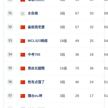
51
水告南
3段
67
33
58
52
淼姐我老婆
3段
57
32
55
53
MCLS川崎病
18级
49
25
54
54
中考700
3段
36
18
54
55
黑丝长腿精
15级
70
36
51
56
枪有点饿了
3段
46
24
51
57
擂台du神
3段
28
17
51