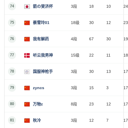
74
箭の斐济杯
3段
18
10
24
75
蔡雪玲01
18级
30
12
23
76
我有解药
4段
67
30
19
77
听云我男神
15级
22
11
18
78
国服神枪手
3段
30
13
17
79
zyncs
3段
15
3
17
80
万物z
8段
23
12
17
81
秋冷
3段
12
7
17