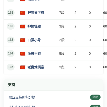
161
野狐爱下棋
7段
2
0
60
162
神偷怪盗
3段
2
0
60
163
白猫小号
2段
2
0
60
164
汪晨不乘
5段
2
0
60
165
老叟戏棋童
3段
2
0
60
支持
职业支持周积分榜
奖励