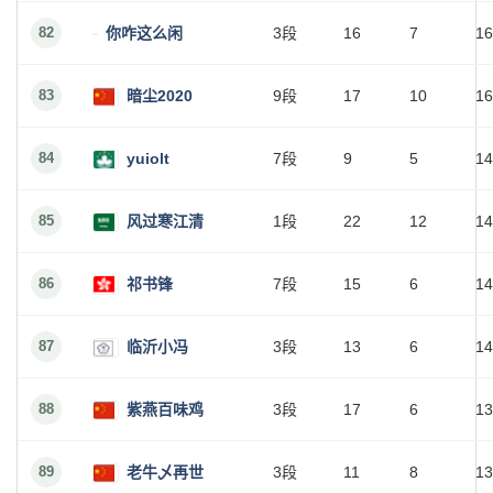
82
你咋这么闲
3段
16
7
16
83
暗尘2020
9段
17
10
16
84
yuiolt
7段
9
5
14
85
风过寒江清
1段
22
12
14
86
祁书锋
7段
15
6
14
87
临沂小冯
3段
13
6
14
88
紫燕百味鸡
3段
17
6
13
89
老牛乄再世
3段
11
8
13