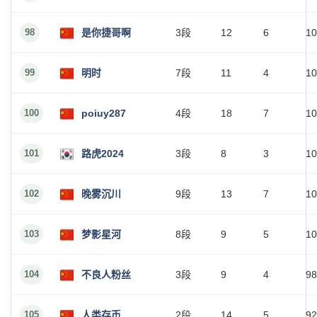
98
是你捷哥啊
3段
12
6
10
99
明时
7段
11
4
10
100
poiuy287
4段
18
7
10
101
路虎2024
3段
8
3
10
102
晚雾沉川
9段
13
7
10
103
梦影星河
8段
9
5
10
104
不良人粉丝
3段
9
4
98
105
人类存币
2段
14
5
92