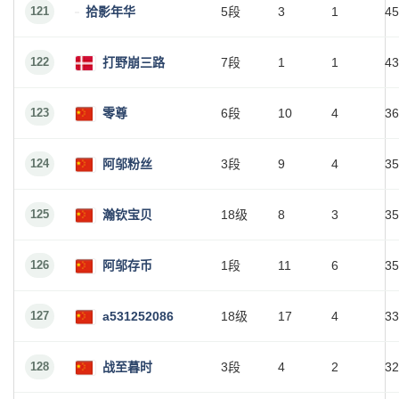
121
拾影年华
5段
3
1
45
122
打野崩三路
7段
1
1
43
123
零尊
6段
10
4
36
124
阿邬粉丝
3段
9
4
35
125
瀚钦宝贝
18级
8
3
35
126
阿邬存币
1段
11
6
35
127
a531252086
18级
17
4
33
128
战至暮时
3段
4
2
32