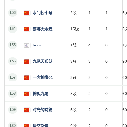
153
水门桥小号
2段
1
1
5,
154
露娜无限连
15级
1
1
5,
155
fevv
1段
4
0
1,
156
九尾天狐妖
3段
3
0
90
157
一念神魔01
3段
2
0
60
158
神狐九尾
8段
2
0
60
159
时光的诗篇
5段
2
0
60
160
悟空斩神
9段
2
0
60