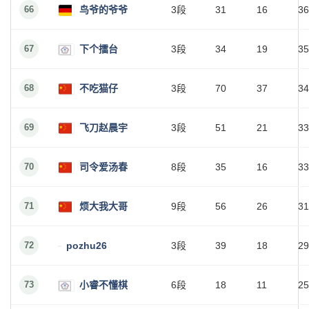
66
鸟爷的爷爷
3段
31
16
36
67
下个擂台
3段
34
19
35
68
不吃猫仔
3段
70
37
34
69
飞刀赵晨宇
3段
51
21
33
70
司令爱汤春
8段
35
16
33
71
烦大我大哥
9段
56
26
31
72
pozhu26
3段
39
18
29
73
小睿不懂棋
6段
18
11
25