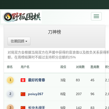
Toggle
navigati
刀神榜
往期回顾
对局双方会根据当局双方在声援中获得的音浪值以及胜负关系获得
额，在周榜结算时不超过支持积分总额的25%
排名
用户名
段位
对局数
胜局数
积
1
最好的青春
3段
83
45
2,
2
poiuy267
8段
207
96
2,
3
长沙大战天
9段
142
83
2,