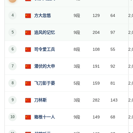
4
方大忽悠
9段
129
64
2,
5
追风的记忆
9段
204
97
2,
6
司令爱工兵
8段
108
55
2,
7
潜伏的大申
3段
191
92
2,
8
飞刀彭于晏
5段
159
81
2,
9
刀林斯
3段
282
143
2,
10
箱根十一人
9段
149
68
2,