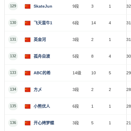
129
SkateJun
9段
3
1
32
130
飞天蛮牛1
6段
14
4
31
131
英金河
3段
2
1
31
132
孤舟自渡
5段
8
4
30
133
ABC的希
14级
10
5
29
134
方乄
3段
2
2
28
135
小熊优人
6段
1
1
28
136
开心烤梦蝶
3段
5
1
21