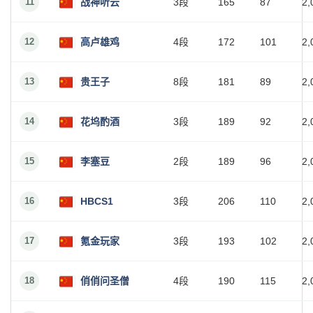
11
战神听云
3段
165
87
2,
12
高卢雄鸡
4段
172
101
2,
13
贵王子
8段
181
89
2,
14
花坞酌酒
3段
189
92
2,
15
李塞豆
2段
189
96
2,
16
HBCS1
3段
206
110
2,
17
氪金玩家
3段
193
102
2,
18
俏俏问圣僧
4段
190
115
2,