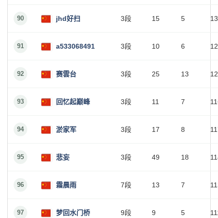
90
jhd好扫
3段
15
5
13
91
a533068491
3段
10
6
12
92
赛雲台
3段
25
13
12
93
回忆起巅峰
3段
11
7
11
94
淤家军
3段
17
8
11
95
悲妄
3段
49
18
11
96
霜晨雨
7段
13
7
11
97
梦回水门桥
9段
9
5
11