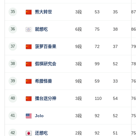
35
熊大转世
3段
53
35
87
36
就想吃
6段
75
38
86
37
菠萝百香果
9段
72
37
79
38
假棋研究会
3段
99
52
78
39
希腊怪兽
9段
59
33
76
40
擂台送分神
3段
110
54
76
41
Jclo
3段
92
52
75
42
还想吃
2段
92
51
75