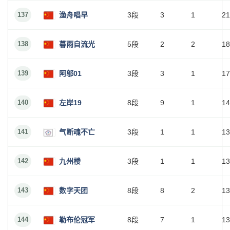
137
渔舟唱早
3段
3
1
21
138
暮雨自流光
5段
2
2
18
139
阿邬01
3段
3
1
17
140
左岸19
8段
9
1
14
141
气断魂不亡
3段
1
1
13
142
九州楼
3段
1
1
13
143
数字天团
8段
8
2
13
144
勒布伦冠军
8段
7
1
13