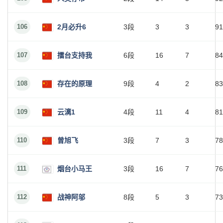
106
2月必升6
3段
3
3
91
107
擂台支持我
6段
16
7
84
108
存在的原理
9段
4
2
83
109
云漓1
4段
11
4
81
110
曾旭飞
3段
7
3
78
111
烟台小马王
3段
16
7
76
112
战神阿邬
8段
5
3
73