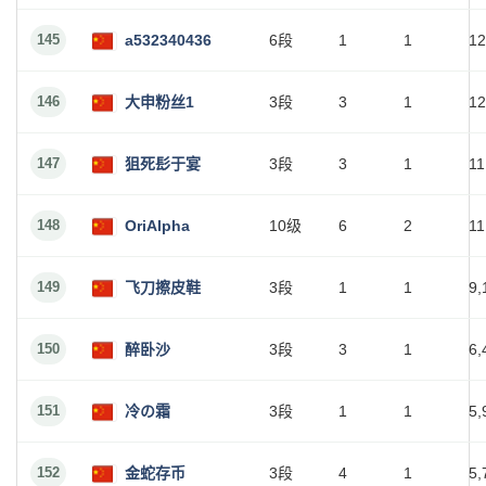
145
a532340436
6段
1
1
12
146
大申粉丝1
3段
3
1
12
147
狙死髟于宴
3段
3
1
11
148
OriAlpha
10级
6
2
11
149
飞刀擦皮鞋
3段
1
1
9,
150
醉卧沙
3段
3
1
6,
151
冷の霜
3段
1
1
5,
152
金蛇存币
3段
4
1
5,