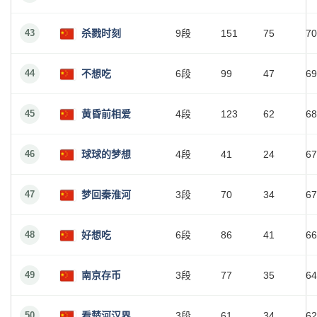
43
杀戮时刻
9段
151
75
70
44
不想吃
6段
99
47
69
45
黄昏前相爱
4段
123
62
68
46
球球的梦想
4段
41
24
67
47
梦回秦淮河
3段
70
34
67
48
好想吃
6段
86
41
66
49
南京存币
3段
77
35
64
50
看楚河汉界
3段
61
34
62