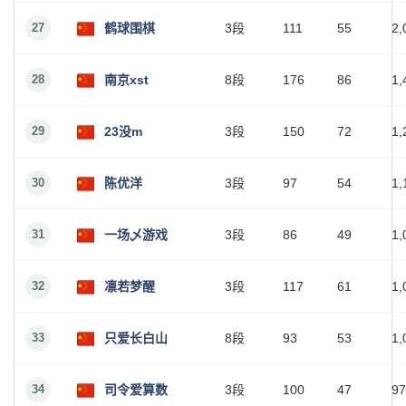
27
鹤球围棋
3段
111
55
2,
28
南京xst
8段
176
86
1,
29
23没m
3段
150
72
1,
30
陈优洋
3段
97
54
1,
31
一场乄游戏
3段
86
49
1,
32
凛若梦醒
3段
117
61
1,
33
只爱长白山
8段
93
53
1,
34
司令爱算数
3段
100
47
97