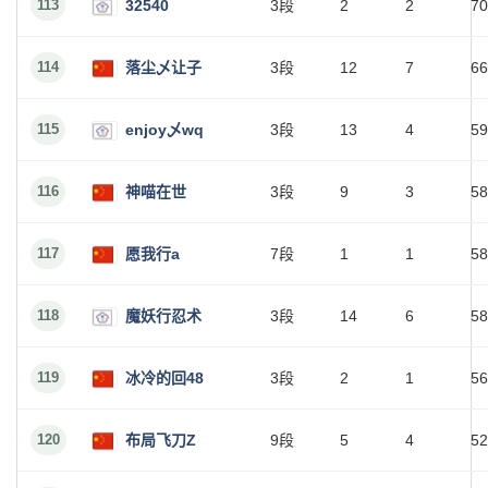
113
32540
3段
2
2
70
114
落尘乄让子
3段
12
7
66
115
enjoy乄wq
3段
13
4
59
116
神喵在世
3段
9
3
58
117
愿我行a
7段
1
1
58
118
魔妖行忍术
3段
14
6
58
119
冰冷的回48
3段
2
1
56
120
布局飞刀Z
9段
5
4
52