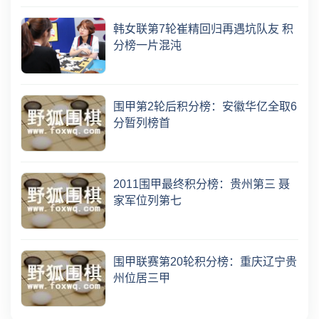
韩女联第7轮崔精回归再遇坑队友 积
分榜一片混沌
围甲第2轮后积分榜：安徽华亿全取6
分暂列榜首
2011围甲最终积分榜：贵州第三 聂
家军位列第七
围甲联赛第20轮积分榜：重庆辽宁贵
州位居三甲