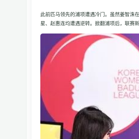
此前匹马领先的浦项遭遇冷门。虽然姜智洙
星、赵惠连均遭遇逆转。掀翻浦项后，联赛新