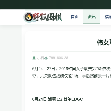
首页
资讯
棋
韩女
小石
79918
06-28
6月24—27日，2019韩国女子联赛第7
夺，六只队伍战绩仅差1场，季后赛前景一片
6月24日 浦项 1:2 首尔EDGC