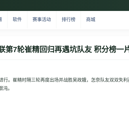
谱
软件
赛事活动
排行榜
商城
联第7轮崔精回归再遇坑队友 积分榜一
轮依次进行。崔精时隔三轮再度出场并战胜吴政娥，怎奈队友双双失
混沌。