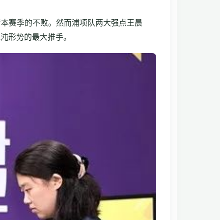
者本赛季的不败。然而浦项队两大强点王晨
混沌形势的最大推手。