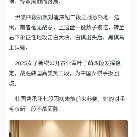
搏，惨遭屠戮而终局。
尹渠四段执黑对崔序妃二段之战意外地一边
倒，前者毫无战意，上边盘一役数子被吃，转至
右下象征性地攻击白大块，白棋出头后，黑棋马
上认输。
2025女子新锐公开赛亚军叶子萌四段发挥稳
定，战胜韩国高美笑三段，为中国女棋手扳回一
城。
韩国曹承亚七段因病未能前来参赛，她的对手
毛彦新三段不战而胜。