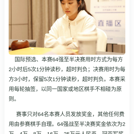
国际预选、本赛64强至半决赛用时方式为每方
2小时后5次1分钟读秒，超时判负；决赛用时为每
方3小时，保留5次1分钟读秒，超时判负。本赛采
用每轮抽签，以同一国家或地区棋手不相碰为原
则。
赛事只对64名本赛人员发放奖金，其他任何费
用由参赛棋手自理。64强战至半决赛奖金依次为2
万、4万、8万、16万、25万元人民币，冠亚军奖