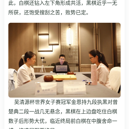
此，白棋还钻入左下角形成共活，黑棋近乎一无
所获，还饱受搜刮之苦，败势已定。
吴清源杯世界女子赛冠军金恩持九段执黑对曾
楚典二段一战几无悬念，黑棋在上边盘吃住白棋
数子后形势大优，临近终局前白棋在中腹舍命一