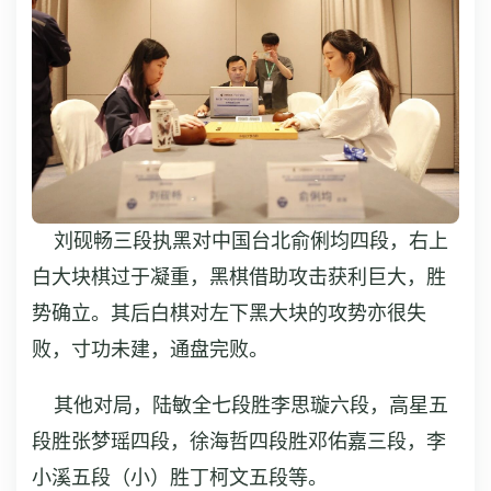
刘砚畅三段执黑对中国台北俞俐均四段，右上
白大块棋过于凝重，黑棋借助攻击获利巨大，胜
势确立。其后白棋对左下黑大块的攻势亦很失
败，寸功未建，通盘完败。
其他对局，陆敏全七段胜李思璇六段，高星五
段胜张梦瑶四段，徐海哲四段胜邓佑嘉三段，李
小溪五段（小）胜丁柯文五段等。