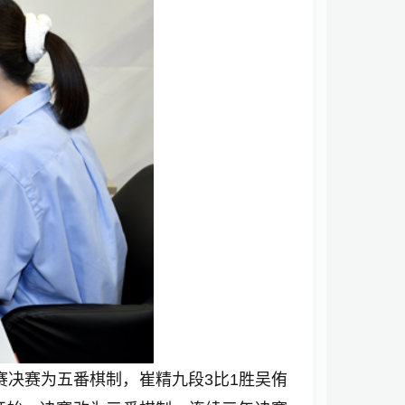
比赛决赛为五番棋制，崔精九段3比1胜吴侑