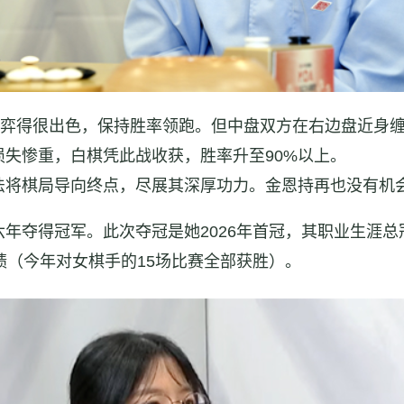
持弈得很出色，保持胜率领跑。但中盘双方在右边盘近身
失惨重，白棋凭此战收获，胜率升至90%以上。
将棋局导向终点，尽展其深厚功力。金恩持再也没有机会
年夺得冠军。此次夺冠是她2026年首冠，其职业生涯总
绩（今年对女棋手的15场比赛全部获胜）。