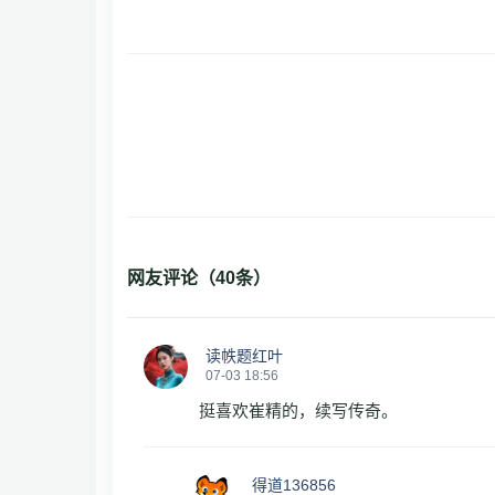
网友评论（
40
条）
读帙题红叶
07-03 18:56
挺喜欢崔精的，续写传奇。
得道136856