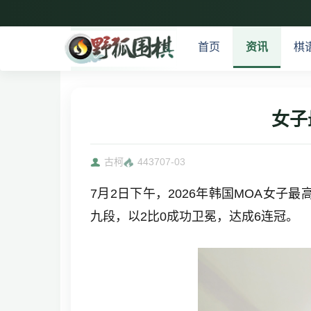
首页
资讯
棋
女子
古柯
4437
07-03
7月2日下午，2026年韩国MOA女
九段，以2比0成功卫冕，达成6连冠。