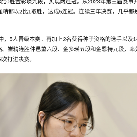
比0胜金彩瑛九段，实现两连冠。从2023年第三届赛
崔精都以2比1取胜，达成5连冠。连续三年决赛，几乎都
中，5人晋级本赛。再加上2名获得种子资格的选手以及
格。崔精连胜仲邑菫六段、金多瑛五段和金恩持九段，率
四次打进决赛。