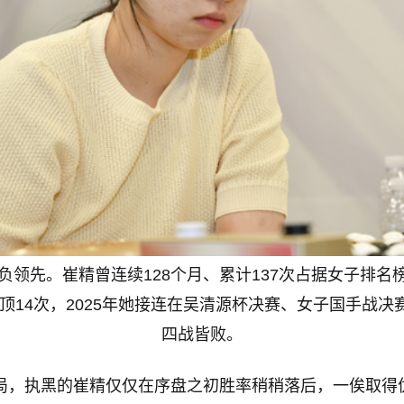
1负领先。崔精曾连续128个月、累计137次占据女子排名
14次，2025年她接连在吴清源杯决赛、女子国手战决
四战皆败。
首局，执黑的崔精仅仅在序盘之初胜率稍稍落后，一俟取得