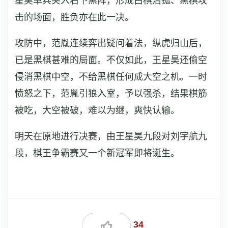
星昊单兵突入右下黑阵，形成白棋治孤、黑棋攻
击的场面，胜负亦在此一决。
攻防中，范胤连续弈出疑问着法，纵虎归山后，
已是黑棋甚难的局面。不仅如此，王星昊还偷空
侵消黑棋中空，不给黑棋任何成大空之机。一时
愤怒之下，范胤引狼入室，予以强杀，结果棋筋
被吃，大空被破，难以为继，爽快认输。
明天在原地进行决赛，由王星昊九段对刘宇航九
段，棋王争霸赛又一个新冠军即将诞生。
34