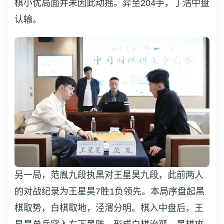
棋小优局面并未因此动摇。弈至204手，丁浩中盘
认输。
另一局，范胤九段执黑对王星昊九段，此前两人
的对战纪录为王星昊7胜1负领先。本局序盘起黑
棋取势，白棋取地，泾渭分明。棋入中盘后，王