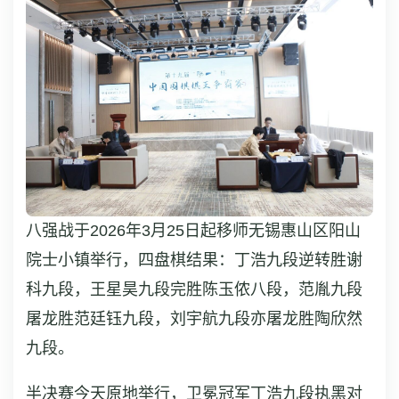
八强战于2026年3月25日起移师无锡惠山区阳山
院士小镇举行，四盘棋结果：丁浩九段逆转胜谢
科九段，王星昊九段完胜陈玉侬八段，范胤九段
屠龙胜范廷钰九段，刘宇航九段亦屠龙胜陶欣然
九段。
半决赛今天原地举行，卫冕冠军丁浩九段执黑对