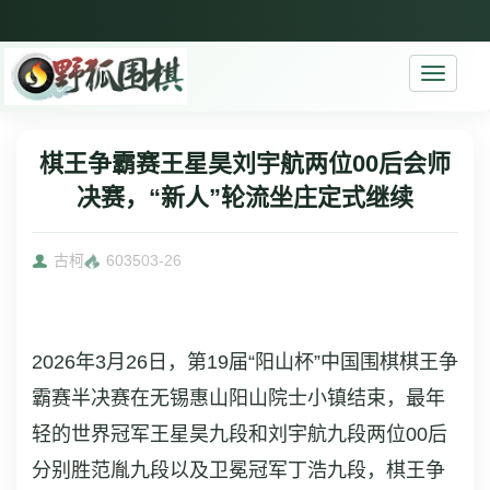
Toggle
navigati
棋王争霸赛王星昊刘宇航两位00后会师
决赛，“新人”轮流坐庄定式继续
古柯
6035
03-26
2026年3月26日，第19届“阳山杯”中国围棋棋王争
霸赛半决赛在无锡惠山阳山院士小镇结束，最年
轻的世界冠军王星昊九段和刘宇航九段两位00后
分别胜范胤九段以及卫冕冠军丁浩九段，棋王争