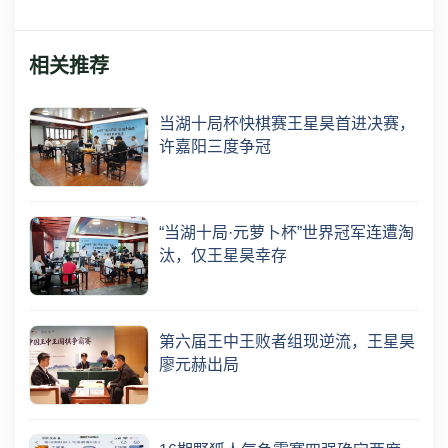
相关推荐
当湖十局杯快棋赛王星昊首进决赛，
许嘉阳三度争冠
“当湖十局·元萝卜杯”世界冠军连遭淘
汰，仅王星昊幸存
第六届王中王败者组现逆流，王星昊
廖元赫出局