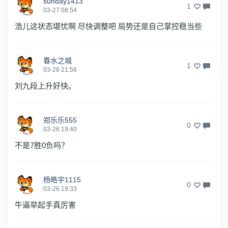
sunday1413
1
03-27 08:54
浩儿这状态堪忧啊 尽快调整吧 局势还是自己掌控稳当些
春水之城
1
03-26 21:56
刘九段上升好快。
郑乐乐555
0
03-26 19:40
不是7胜0负吗？
杨皓宇1115
0
03-26 19:33
牛逼举起手真厉害