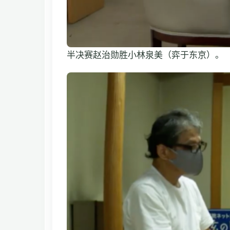
半决赛赵治勋胜小林泉美（弈于东京）。