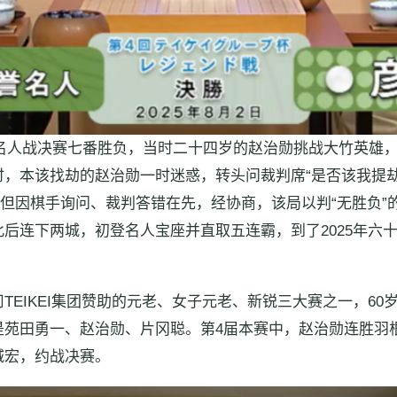
5届名人战决赛七番胜负，当时二十四岁的赵治勋挑战大竹英雄
，本该找劫的赵治勋一时迷惑，转头问裁判席“是否该我提
。但因棋手询问、裁判答错在先，经协商，该局以判“无胜负
后连下两城，初登名人宝座并直取五连霸，到了2025年六十
司TEIKEI集团赞助的元老、女子元老、新锐三大赛之一，6
是苑田勇一、赵治勋、片冈聪。第4届本赛中，赵治勋连胜羽
城宏，约战决赛。