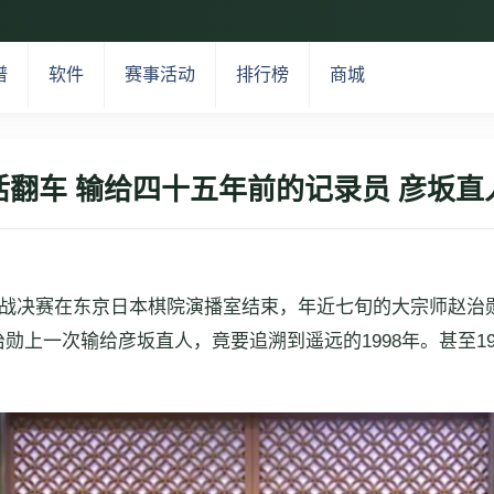
谱
软件
赛事活动
排行榜
商城
活翻车 输给四十五年前的记录员 彦坂直
团杯传奇战决赛在东京日本棋院演播室结束，年近七旬的大宗师赵
勋上一次输给彦坂直人，竟要追溯到遥远的1998年。甚至1