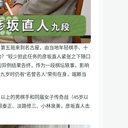
，第五局来到名古屋，由当地年轻棋手、十
劫？”较少担此任务的彦坂直人紧张之下随口
”的异例结果告终，传为一段棋坛轶事，影响
九岁时仍有“名誉名人”荣衔在身，端赖当
0岁以上的男棋手和同届女子传奇战（45岁以
根泰正、淡路修三、小林泉美，彦坂直人击