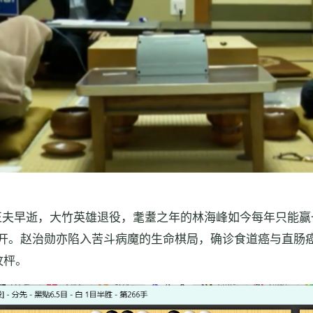
。
正夫早逝，大竹英雄退役，耄耋之年的林海峰如今每年只能赢
展开。赵治勋亦陷入苦斗病魔的生命棋局，确诊食道癌与直肠癌
纹枰。