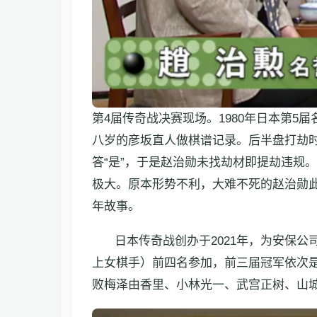
第4届传奇战决赛现场。1980年日本第
八岁的彦坂直人做棋谱记录。后半盘打劫时
答“是”，于是赵治勋未找劫材即提劫违规
极大。原本形势不利，大难不死的赵治勋此
年故事。
日本传奇战创办于2021年，为安保公
上女棋手）前四名参加，前三届冠军依次
败梅泽由香里、小林光一、武宫正树、山