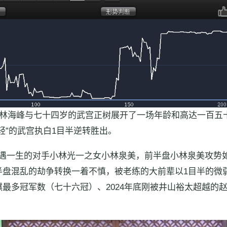
的林海峰与七十四岁的武宫正树展开了一场年龄和高达一百五
轻”的武宫执白1目半逆转胜出。
遭遇一生的对手小林光一之女小林泉美，前半盘小林泉美攻势
半盘混乱的劫争转换一着不慎，被老练的大前辈以1目半的微
最多冠军数（七十六冠）、2024年底刚被井山裕太超越的