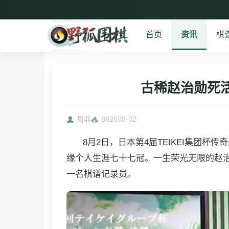
首页
资讯
棋
古稀赵治勋死
易非
8826
08-02
8月2日，日本第4届TEIKEI集
缘个人生涯七十七冠。一生荣光无限的赵治
一名棋谱记录员。