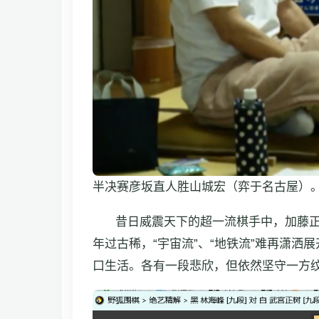
半决赛彦坂直人胜山城宏（弈于名古屋）
昔日威震天下的超一流棋手中，加藤
年过古稀，“宇宙流”、“地铁流”难再潇洒
口生活。各有一段悲欣，但依然坚守一方