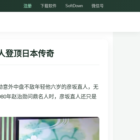
注册
下载软件
SoftDown
微信号
人登顶日本传奇
治勋意外中盘不敌年轻他六岁的彦坂直人，无
980年赵治勋问鼎名人时，彦坂直人还只是