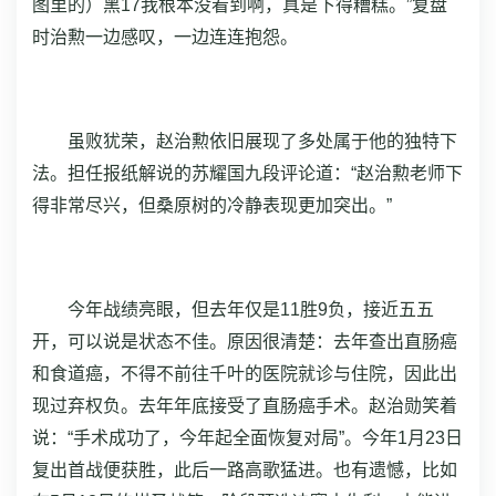
图里的）黑17我根本没看到啊，真是下得糟糕。”复盘
时治勲一边感叹，一边连连抱怨。
虽败犹荣，赵治勲依旧展现了多处属于他的独特下
法。担任报纸解说的苏耀国九段评论道：“赵治勲老师下
得非常尽兴，但桑原树的冷静表现更加突出。”
今年战绩亮眼，但去年仅是11胜9负，接近五五
开，可以说是状态不佳。原因很清楚：去年查出直肠癌
和食道癌，不得不前往千叶的医院就诊与住院，因此出
现过弃权负。去年年底接受了直肠癌手术。赵治勋笑着
说：“手术成功了，今年起全面恢复对局”。今年1月23日
复出首战便获胜，此后一路高歌猛进。也有遗憾，比如