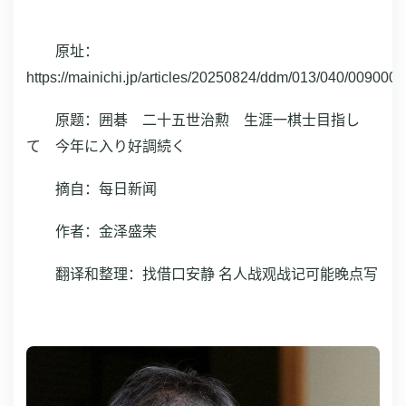
原址：
https://mainichi.jp/articles/20250824/ddm/013/040/009000c
原题：
囲碁 二十五世治勲 生涯一棋士目指し
て 今年に入り好調続く
摘自：每日新闻
作者：金泽盛荣
翻译和整理：找借口安静 名人战观战记可能晚点写