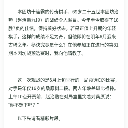
本因坊十连霸的传奇棋手，69岁二十五世本因坊治
勲（赵治勲九段）的战绩令人瞩目。今年至今取得了18
胜7负的佳绩，保持着好状态。若是正值上升期的年轻
棋手，这样的成绩不足为奇，但他即将在明年6月迎来
古稀之年。秘诀究竟是什么？在他参加正在进行的第81
期本因坊战预选赛时，我向他请教了。
这一次观战的是6月上旬举行的一局预选C的比赛，
对手是年仅16岁的桑原树二段。两人年龄差堪比祖孙。
上午10点开赛前，赵治勲在对局室里笑着对桑原说：
“你不想下吗？”
以下先请看精彩片段。