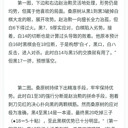
第一图，下边和右边赵治勲灵活地处理，形势仍是
均势，但属于他喜欢的局面。桑原树从黑1到黑3破掉白
棋大龙的眼，展开攻势。赵治勲一向擅长全力治孤，但
白6下得过火。黑7、9厚实应对，白棋陷入劣势。接
着，白14的切断也是计算过头导致的败着。他原本预计
白16时黑棋会在18位断，于是构想“白イ，黑ロ，白ハ
反击，进入对杀。此时白14与黑15的交换就有用了。”
但黑17一挤，预想落空。
第二图。桑原树持续下出精准手段，牢牢保持优
势。此时白1至3的强行分断是赵治勲的拼命手段，抱着
刺刀见红的决心扑向黑的两颗棋筋。然而桑原树的应对
极为准确，黑4至黑14是一本道，最终黑20吃掉三子
（●18＝5-十粘），至此黑棋优势已十分明显。“（第一