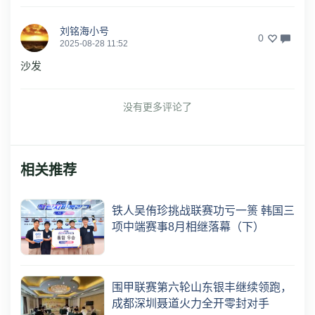
刘铭海小号
0
2025-08-28 11:52
沙发
没有更多评论了
相关推荐
铁人吴侑珍挑战联赛功亏一篑 韩国三
项中端赛事8月相继落幕（下）
围甲联赛第六轮山东银丰继续领跑，
成都深圳聂道火力全开零封对手