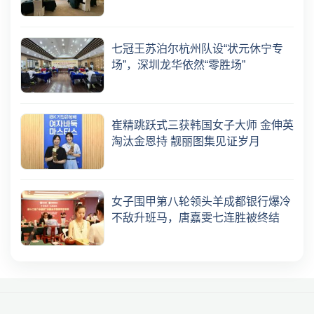
七冠王苏泊尔杭州队设“状元休宁专
场”，深圳龙华依然“零胜场”
崔精跳跃式三获韩国女子大师 金伸英
淘汰金恩持 靓丽图集见证岁月
女子围甲第八轮领头羊成都银行爆冷
不敌升班马，唐嘉雯七连胜被终结