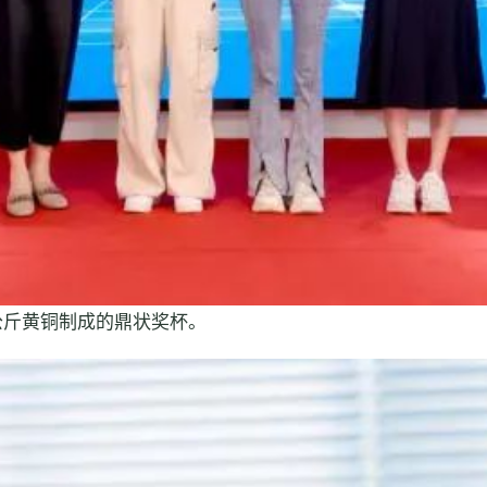
公斤黄铜制成的鼎状奖杯。