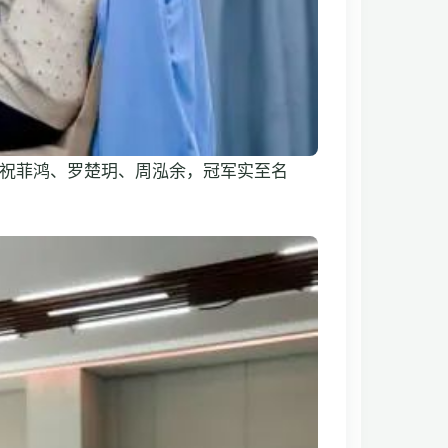
祝菲鸿、罗楚玥、周泓余，冠军实至名