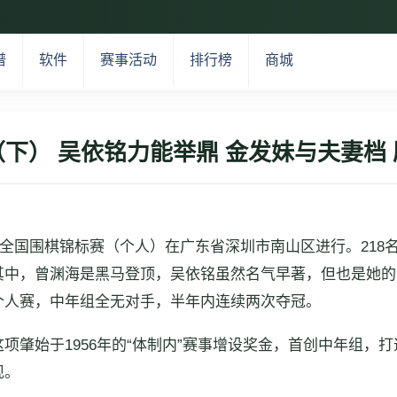
谱
软件
赛事活动
排行榜
商城
下） 吴依铭力能举鼎 金发妹与夫妻档
基业杯全国围棋锦标赛（个人）在广东省深圳市南山区进行。21
其中，曾渊海是黑马登顶，吴依铭虽然名气早著，但也是她的
个人赛，中年组全无对手，半年内连续两次夺冠。
这项肇始于1956年的“体制内”赛事增设奖金，首创中年组
现。