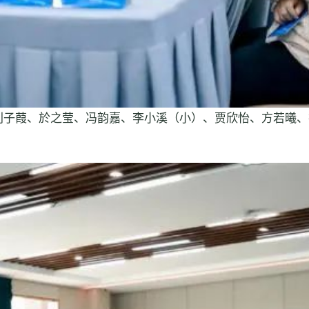
刘子葭、於之莹、冯韵嘉、李小溪（小）、贾欣怡、方若曦、