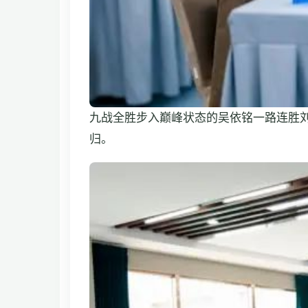
九战全胜步入巅峰状态的吴依铭一路连胜
归。