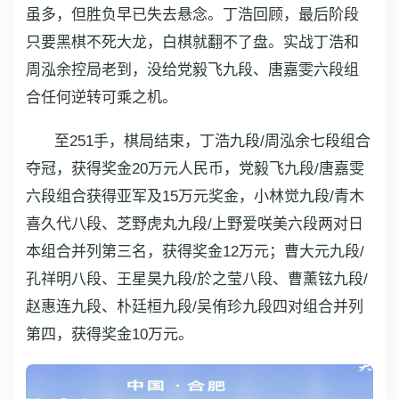
虽多，但胜负早已失去悬念。丁浩回顾，最后阶段
只要黑棋不死大龙，白棋就翻不了盘。实战丁浩和
周泓余控局老到，没给党毅飞九段、唐嘉雯六段组
合任何逆转可乘之机。
至251手，棋局结束，丁浩九段/周泓余七段组合
夺冠，获得奖金20万元人民币，党毅飞九段/唐嘉雯
六段组合获得亚军及15万元奖金，小林觉九段/青木
喜久代八段、芝野虎丸九段/上野爱咲美六段两对日
本组合并列第三名，获得奖金12万元；曹大元九段/
孔祥明八段、王星昊九段/於之莹八段、曹薰铉九段/
赵惠连九段、朴廷桓九段/吴侑珍九段四对组合并列
第四，获得奖金10万元。