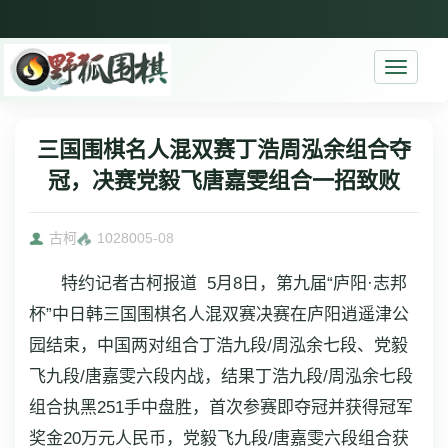
Toggle
navigati
三国围棋名人混双赛丁浩周泓余组合夺
冠，决赛党毅飞唐嘉雯组合一招致败
古柯
10280
05-08
特约记者古柯报道 5月8日，第九届“庐阳·志邦
杯”中日韩三国围棋名人混双赛决赛在庐阳逍遥津公
园结束，中国两对组合丁浩九段/周泓余七段、党毅
飞九段/唐嘉雯六段内战，结果丁浩九段/周泓余七段
组合执黑251手中盘胜，首次参赛即夺冠并获得冠军
奖金20万元人民币，党毅飞九段/唐嘉雯六段组合获