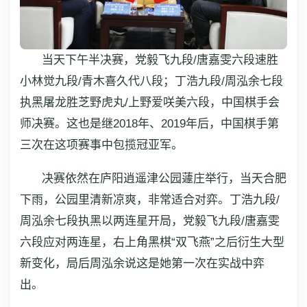
当天下午半决赛，党毅飞九段/唐嘉雯六段速胜
小林觉九段/青木喜久代八段；丁浩九段/周泓余七段
执黑屠龙胜芝野虎丸/上野爱咲美六段，中国棋手会
师决赛。这也是继2018年、2019年后，中国棋手第
三次在这项赛事中包揽冠亚军。
决赛依然在庐阳逍遥津公园蘧庄举行，当天合肥
下雨，公园里清新凉爽，非常适合对弈。丁浩九段/
周泓余七段执黑以两连星开局，党毅飞九段/唐嘉雯
六段应对两连星，右上角黑棋“双飞燕”之后衍生大型
新变化，局后周泓余说这是她第一次在实战中弈
出。