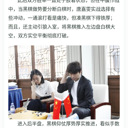
此后双方胜率一直处于胶着状态，但在中腹作战
中，当黑棋做势要分断白棋时，唐嘉雯实战选择有
些冲动，一通滚打看是痛快，但凑黑棋下得铁厚；
而且，还主动引狼入室，将黑棋推入左边盘白棋大
空，双方实空平衡彻底打破。
进入后半盘，黑棋仰仗厚势厚实推进，看似手数