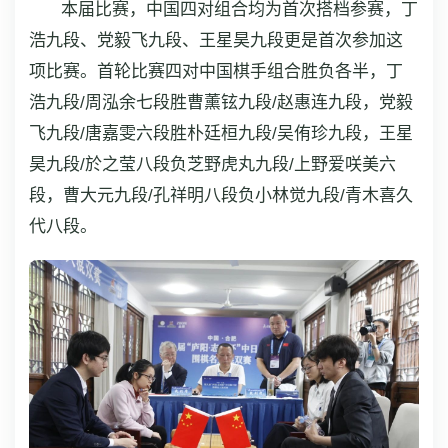
本届比赛，中国四对组合均为首次搭档参赛，丁
浩九段、党毅飞九段、王星昊九段更是首次参加这
项比赛。首轮比赛四对中国棋手组合胜负各半，丁
浩九段/周泓余七段胜曹薰铉九段/赵惠连九段，党毅
飞九段/唐嘉雯六段胜朴廷桓九段/吴侑珍九段，王星
昊九段/於之莹八段负芝野虎丸九段/上野爱咲美六
段，曹大元九段/孔祥明八段负小林觉九段/青木喜久
代八段。