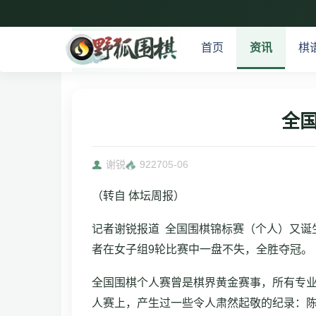
首页
资讯
棋
全
谢锐
9227
05-06
（转自 体坛周报）
记者谢锐报道 全国围棋锦标赛（个人）又诞
者在女子组9轮比赛中一盘不失，全胜夺冠。
全国围棋个人赛曾是棋界黄金赛事，所有专
人赛上，产生过一些令人肃然起敬的纪录：陈祖德九