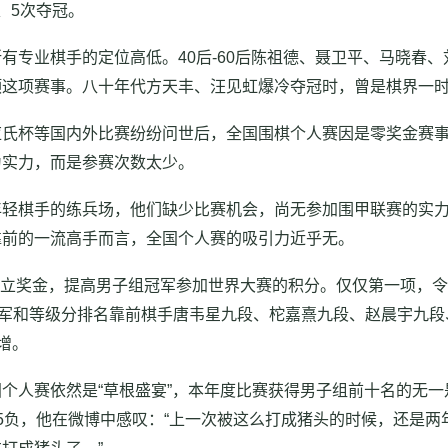
、5次夺冠。
有专业棋手的定位高低。40后-60后陈祖德、聂卫平、马晓春、
顶这项赛事。八十年代方天丰、汪见虹爆冷夺冠时，曾是棋界一
氏杯等国内外比赛纷纷问世后，全国围棋个人赛因是零奖金赛事
为实力，而是参赛次数太少。
年轻棋手的练兵场，他们缺少比赛机会，尚无参加围甲联赛的实
靠前的一流高手而言，全国个人赛的吸引力近乎无。
首次设立奖金，提高男子组冠军参加世界大赛的积分。仅仅第一项，
冠军和等级分排名靠前棋手唐韦星九段、柁嘉熹九段、赵晨宇九
增。
个人赛依然是“草根盛宴”，本年度比赛获得男子组前十名的无
5负，他在微博中感叹：“上一次被这么打成猪头的时候，还是