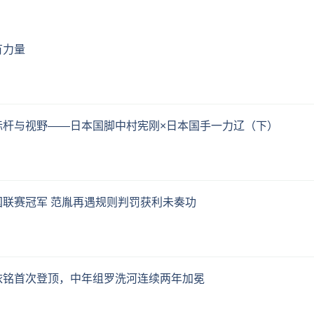
有力量
标杆与视野——日本国脚中村宪刚×日本国手一力辽（下）
联赛冠军 范胤再遇规则判罚获利未奏功
依铭首次登顶，中年组罗洗河连续两年加冕