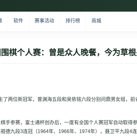
谱
软件
赛事活动
排行榜
商城
国围棋个人赛：曾是众人晚餐，今为草根
生了两位新冠军，曾渊海五段和吴依铭六段分别问鼎男女组，前者
业棋手参赛，富士通杯创办后，一度有全国个人赛冠军自动取得
段3连冠（1964年、1966年、1974年），聂卫平九段4连冠（1