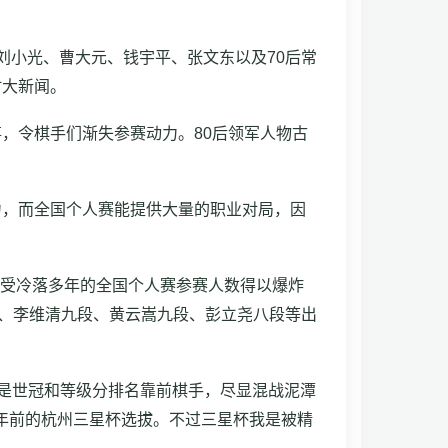
刘小光、曹大元、钱宇平、张文东以及70后常
时大新闻。
，令棋手们渐失参赛动力。80后领军人物古
力，而全国个人赛能提供大量的职业对局，因
令受冷落多年的全国个人赛参赛人数得以爆炸
段、李维清九段、黄云嵩九段、彭立尧八段等出
一是世冠和等级分排名靠前棋手，尽显混战泥潭
两年前的杭州三星杯选拔。不过三星杯我是被精