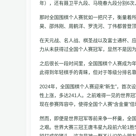
年），还有聂卫平九段、马晓春九段分别6次
那时全国围棋个人赛犹如一把尺子，衡量着所
昊、邵炜刚、周鹤洋、罗洗河、丁伟都曾登
在天元战、名人战、棋圣战以及富士通杯、应
力从未获得过全国个人赛冠军，显然不是因
之后很长一段时间里，全国围棋个人赛成为
此得到年轻棋手的青睐，但对于等级分排名
2024年，全国围棋个人赛迎来“新生”，
性上涨，多达241人。之前难得一见的世界
现在参赛阵容中，使得全国个人赛“含金量”倍
然而，即便是世界冠军等前来争一杯羹，全国
之艰。世界大赛三冠王唐韦星九段前六轮1胜