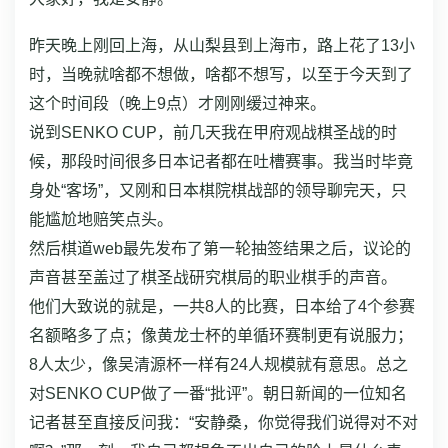
昨天晚上刚回上海，从山梨县到上海市，路上花了13小
时，当晚就啥都不想做，啥都不想写，以至于今天到了
这个时间段（晚上9点）才刚刚缓过神来。
说到SENKO CUP，前几天我在甲府观战棋圣战的时
候，那段时间很多日本记者都在吐槽赛事。
我当时毕竟
身处“客场”，又刚和日本棋院棋战部的领导聊完天，只
能尴尬地赔笑点头。
然后棋道web最先发布了第一轮抽签结果之后，议论的
声音甚至盖过了棋圣战研究棋局的职业棋手的声音。
他们大致说的就是，一共8人的比赛，日本给了4个参赛
名额略多了点；像黄龙士杯的单循环赛制更有说服力；
8人太少，像吴清源杯一样有24人规模就有意思。总之
对SENKO CUP做了一番“批评”。
朝日新闻的一位知名
记者甚至直接反问我：“安静桑，你觉得我们说得对不对