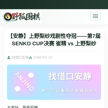
Toggle
navigati
【安静】上野梨纱戏剧性夺冠——第7届
SENKO CUP决赛 崔精 vs 上野梨纱
找借口安静
10667
03-19
大家好，我是安静。