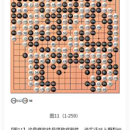
图11（1-259）
【图11】这盘棋的结局堪称戏剧性。说实话对上野梨纱