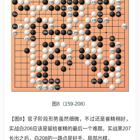
图8（159-208）
【图8】官子阶段形势虽然细微，不过还是崔精稍好，
实战白206应该是留给崔精的最后一个难题，实战黑207
长出之后，白208的一路点是好手，局部出棋，