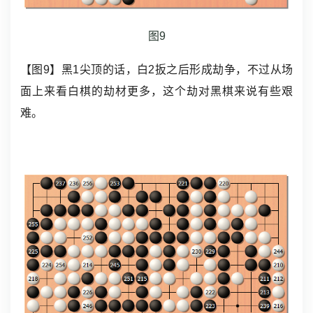
图9
【图9】黑1尖顶的话，白2扳之后形成劫争，不过从场
面上来看白棋的劫材更多，这个劫对黑棋来说有些艰
难。