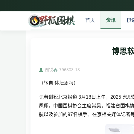
首页
资讯
棋
博思
谢锐
7968
03-18
（转自 体坛周报）
记者谢锐北京报道 3月18日上午，2025
凤翔，中国围棋协会主席常昊，福建省围棋
航以及参加的97名棋手、在京相关媒体记者