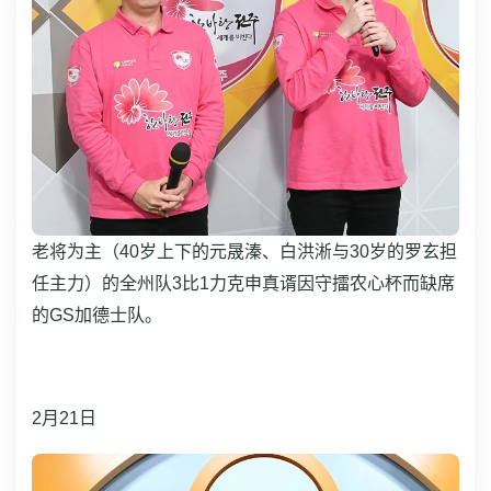
老将为主（40岁上下的元晟溱、白洪淅与30岁的罗玄担
任主力）的全州队3比1力克申真谞因守擂农心杯而缺席
的GS加德士队。
2月21日