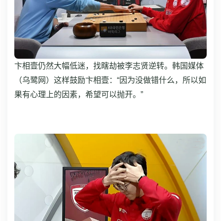
卞相壹仍然大幅低迷，找瞎劫被李志贤逆转。韩国媒体
（乌鹭网）这样鼓励卞相壹：“因为没做错什么，所以如
果有心理上的因素，希望可以抛开。”