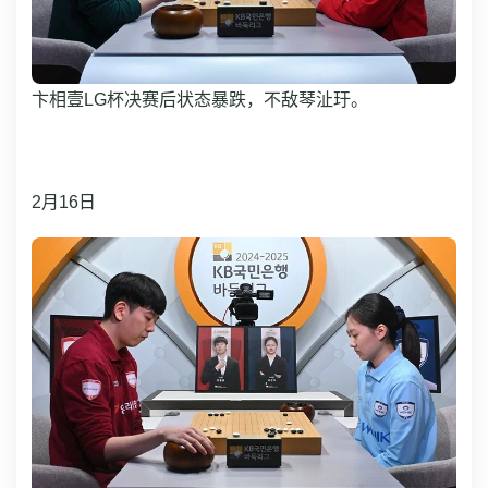
卞相壹LG杯决赛后状态暴跌，不敌琴沚玗。
2月16日