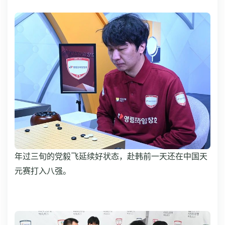
年过三旬的党毅飞延续好状态，赴韩前一天还在中国天
元赛打入八强。