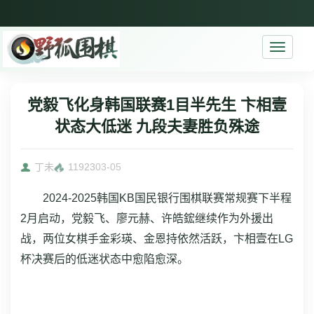
Toggle
navigati
党毅飞化身韩国联赛1目半先生 卞相壹
状态大低迷 九段夫妻胜负殊途
丁未
11923
03-05
2024-2025韩国KB国民银行围棋联赛常规赛下半程
2月启动，党毅飞、廖元赫、许皓鋐继续作为外援出
战，两位女棋手金彩瑛、金恩持依然活跃，卞相壹在LG
杯决赛后的低迷状态中愈陷愈深。