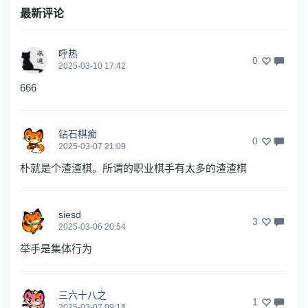
最新评论
呼热
0
2025-03-10 17:42
666
钻石棋痴
0
2025-03-07 21:09
朴就是个渣渣棋。所谓的职业棋手有太多的渣渣棋
siesd
3
2025-03-06 20:54
举手是集体行为
三六十八之
1
2025-03-07 09:18