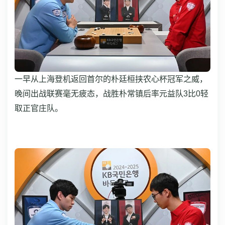
一早从上海登机返回首尔的朴廷桓挟农心杯冠军之威，
晚间出战联赛毫无疲态，战胜朴常镇后率元益队3比0轻
取正官庄队。