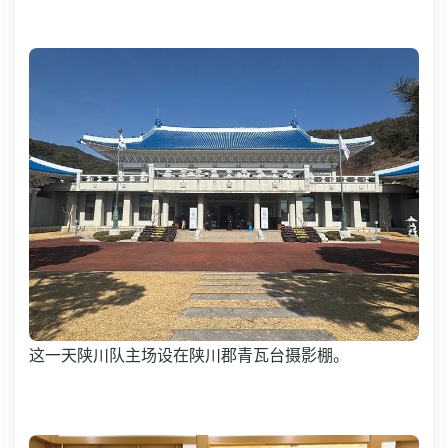
这一天陕川队主场设在陕川郡青瓦台摄影棚。