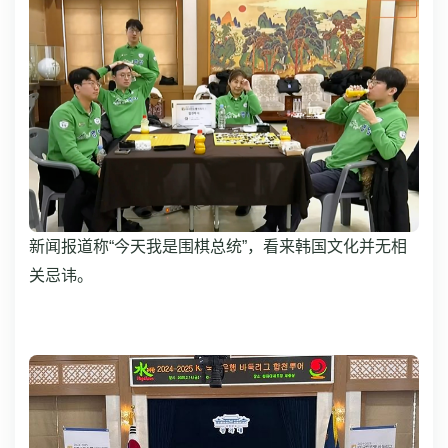
新闻报道称“今天我是围棋总统”，看来韩国文化并无相
关忌讳。