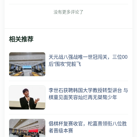
没有更多评论了
相关推荐
天元战八强战唯一世冠闯关，三位00
后“围攻”党毅飞
李世石获聘韩国大学教授转型讲台 与
棋童见面笑容灿烂再无桀骜少年
倡棋杯复赛收官，柁嘉熹领衔八位胜
者晋级本赛