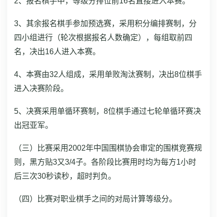
2、报名棋手中，等级分排位前16名直接进入本赛。
3、其余报名棋手参加预选赛，采用积分编排赛制，分
四小组进行（轮次根据报名人数确定），每组取前四
名，决出16人进入本赛。
4、本赛由32人组成，采用单败
淘汰赛制
，决出8位棋手
进入决赛阶段。
5、决赛采用
单循环赛制
，8位棋手通过七轮单循环赛决
出冠亚军。
（三）比赛采用2002年中国围棋协会审定的围棋竞赛规
则，黑方贴3又3/4子。各阶段比赛用时均为每方1小时
后三次30秒读秒，超时判负。
（四）比赛对职业棋手之间的对局计算等级分。