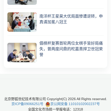
南洋杯王星昊大优局面惨遭逆转，申
真谞加冕八冠王
倡棋杯复赛首轮两位女棋手皆好局痛
失，曾两度问鼎的柁嘉熹捍卫世冠荣
誉
北京野狐世纪技术有限公司 Copyright(C)
2026
All Rights reserved.
京ICP备09066251号
京公网安备 11010102002237号
全国文化市场统一举报电话：12318