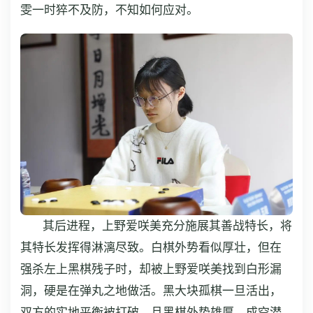
雯一时猝不及防，不知如何应对。
其后进程，上野爱咲美充分施展其善战特长，将
其特长发挥得淋漓尽致。白棋外势看似厚壮，但在
强杀左上黑棋残子时，却被上野爱咲美找到白形漏
洞，硬是在弹丸之地做活。黑大块孤棋一旦活出，
双方的实地平衡被打破，且黑棋外势雄厚，成空潜