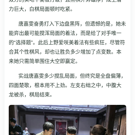
力巨大，白棋局面顿时吃紧。
唐嘉雯奋勇打入下边盘黑阵，但遗憾的是，她未
能弈出最可能搅浑局面的着法，而是给了对手唯一
的“选择题”。此后上野爱咲美着法有些疯狂，尽管符
合其个性棋风，却也让胜负多少增加了点变数。本
来她只需简单围住大空即赢定。
实战唐嘉雯多少搅乱局面，但终究是全盘偏薄，
四面楚歌，根本用不上劲。左支右绌之中，中腹大
龙被杀，棋局结束。