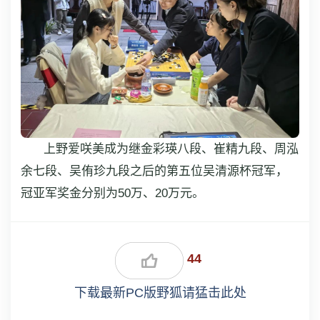
上野爱咲美成为继金彩瑛八段、崔精九段、周泓
余七段、吴侑珍九段之后的第五位吴清源杯冠军，
冠亚军奖金分别为50万、20万元。
44
下载最新PC版野狐请猛击此处