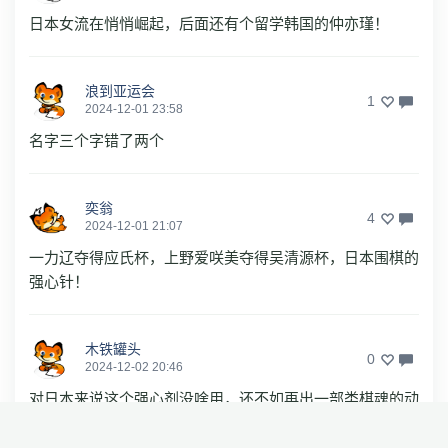
日本女流在悄悄崛起，后面还有个留学韩国的仲亦瑾！
浪到亚运会
1
2024-12-01 23:58
名字三个字错了两个
奕翁
4
2024-12-01 21:07
一力辽夺得应氏杯，上野爱咲美夺得吴清源杯，日本围棋的
强心针！
木铁罐头
0
2024-12-02 20:46
对日本来说这个强心剂没啥用，还不如再出一部类棋魂的动
画片更有用些