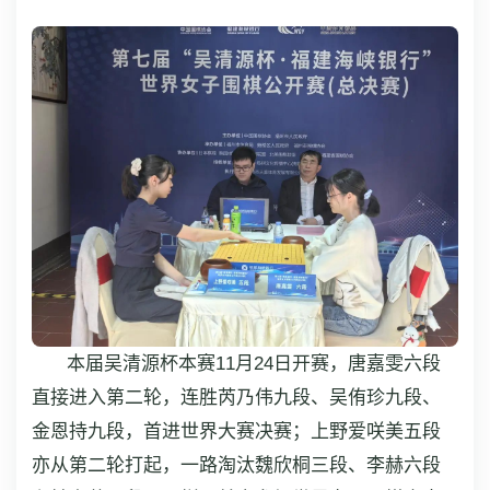
本届吴清源杯本赛11月24日开赛，唐嘉雯六段
直接进入第二轮，连胜芮乃伟九段、吴侑珍九段、
金恩持九段，首进世界大赛决赛；上野爱咲美五段
亦从第二轮打起，一路淘汰魏欣桐三段、李赫六段