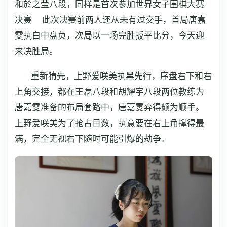
和於之莹八段，同样是首次参加世界女子围棋大赛
决赛 此次决赛前两人还从未有过交手，首局唐嘉
雯执白中盘负，次局以一场完胜扳平比分，今天迎
来决胜局。
重新猜先，上野爱咲美执黑先行，序盘右下和右
上角交接，都在王磊八段和胡耀宇八段两位教练为
唐嘉雯准备的布局套路中，唐嘉雯弈得颇为顺手。
上野爱咲美为了抢占目数，执意要在右上角撑得最
满，完全无视右下随时可能引爆的劫争。