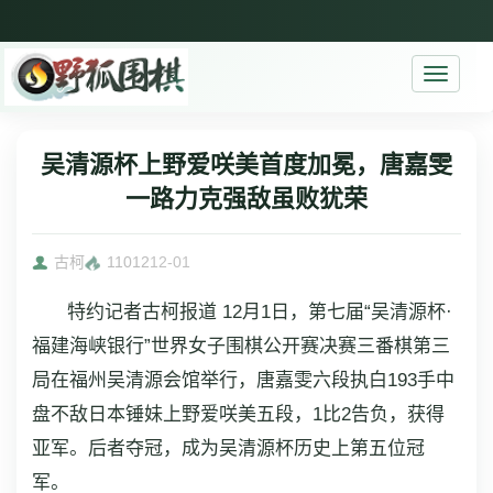
Toggle
navigati
吴清源杯上野爱咲美首度加冕，唐嘉雯
一路力克强敌虽败犹荣
古柯
11012
12-01
特约记者古柯报道 12月1日，第七届“吴清源杯·
福建海峡银行”世界女子围棋公开赛决赛三番棋第三
局在福州吴清源会馆举行，唐嘉雯六段执白193手中
盘不敌日本锤妹上野爱咲美五段，1比2告负，获得
亚军。后者夺冠，成为吴清源杯历史上第五位冠
军。