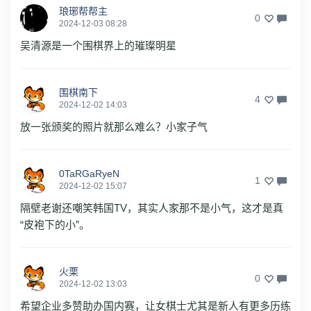
琅琊帮帮主
0
2024-12-03 08:28
吴清源是一个围棋界上的璀璨明星
围棋南下
4
2024-12-02 14:03
放一张颁奖的照片就那么难么？小家子气
0TaRGaRyeN
1
2024-12-02 15:07
隔壁老谢还嘲笑韩国TV，其实人家那不是小气，这才是真
“皮袍下的小”。
火栗
0
2024-12-02 13:03
希望企业多赞助办国内赛，让女棋士尤其是新人有更多历练