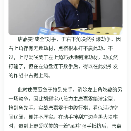
唐嘉雯“成全”对手，于右下角决然引爆劫争。因
右上角存有无数劫材，黑棋根本打不赢此劫。不
过，上野爱咲美于左上角巧妙地制造劫材，劫虽然
打输了，但在左边盘连下数手后，得以在此处引发
的作战中占据上风。
此时唐嘉雯急于抢到先手，消除左上角隐藏的另
一场劫争，因此胡耀宇八段力主唐嘉雯简洁定型，
抢到急先手。实战唐嘉雯于中腹行棋，看似活动空
间辽阔，却并不厚实。在动手搜刮左边盘黑大块棋
时，遭到上野爱咲美的一着“呆并”强手抵抗后，唐嘉