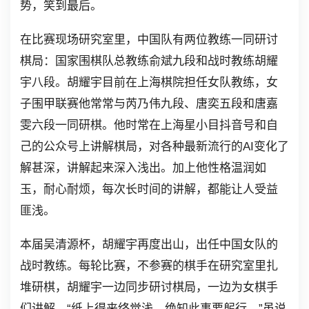
势，笑到最后。
在比赛现场研究室里，中国队有两位教练一同研讨
棋局：国家围棋队总教练俞斌九段和战时教练胡耀
宇八段。胡耀宇目前在上海棋院担任女队教练，女
子围甲联赛他常常与芮乃伟九段、唐奕五段和唐嘉
雯六段一同研棋。他时常在上海星小目抖音号和自
己的公众号上讲解棋局，对各种最新流行的AI变化了
解甚深，讲解起来深入浅出。加上他性格温润如
玉，耐心耐烦，每次长时间的讲解，都能让人受益
匪浅。
本届吴清源杯，胡耀宇再度出山，出任中国女队的
战时教练。每轮比赛，不参赛的棋手在研究室里扎
堆研棋，胡耀宇一边同步研讨棋局，一边为女棋手
们讲解。“纸上得来终觉浅，绝知此事要躬行。”虽说