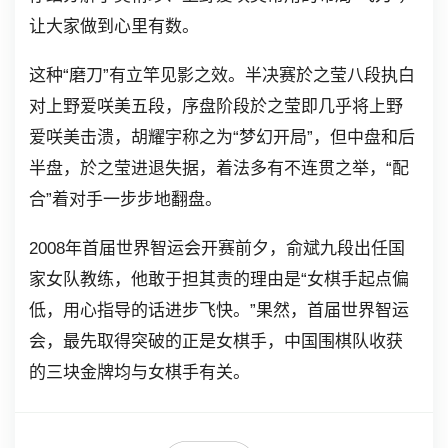
让大家做到心里有数。
这种“磨刀”有立竿见影之效。半决赛於之莹八段执白
对上野爱咲美五段，序盘阶段於之莹即几乎将上野
爱咲美击溃，胡耀宇称之为“梦幻开局”，但中盘和后
半盘，於之莹进退失据，着法多有不连贯之举，“配
合”着对手一步步地翻盘。
2008年首届世界智运会开赛前夕，俞斌九段出任国
家女队教练，他敢于担其责的理由是“女棋手起点偏
低，用心指导的话进步飞快。”果然，首届世界智运
会，最先取得突破的正是女棋手，中国围棋队收获
的三块金牌均与女棋手有关。