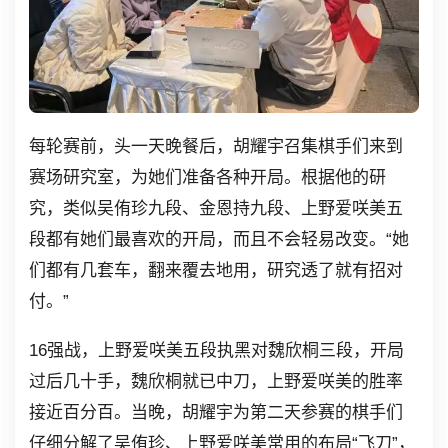
每轮赛前，头一天晚餐后，胡耀宇召集棋手们来到
赛场研究室，为她们准备各种开局。根据他的研
究，类似吴侑珍九段、金恩持九段、上野爱咲美五
段都有她们最喜欢的开局，而且不会轻易改变。“她
们都有几套车，翻来覆去地用，研究透了就有招对
付。”
16强战，上野爱咲美五段执黑对魏欣桐三段，开局
过后几十手，魏欣桐就已中刀，上野爱咲美的胜率
接近百分百。当晚，胡耀宇为第二天参赛的棋手们
仔细分解了吴侑珍、上野爱咲美常用的布局“飞刀”，