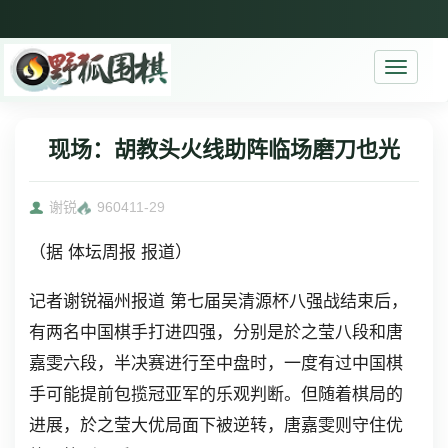
Toggle
navigati
现场：胡教头火线助阵临场磨刀也光
谢锐
9604
11-29
（据 体坛周报 报道）
记者谢锐福州报道 第七届吴清源杯八强战结束后，
有两名中国棋手打进四强，分别是於之莹八段和唐
嘉雯六段，半决赛进行至中盘时，一度有过中国棋
手可能提前包揽冠亚军的乐观判断。但随着棋局的
进展，於之莹大优局面下被逆转，唐嘉雯则守住优