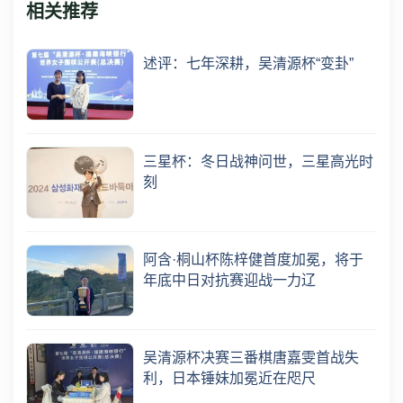
相关推荐
述评：七年深耕，吴清源杯“变卦”
三星杯：冬日战神问世，三星高光时
刻
阿含·桐山杯陈梓健首度加冕，将于
年底中日对抗赛迎战一力辽
吴清源杯决赛三番棋唐嘉雯首战失
利，日本锤妹加冕近在咫尺