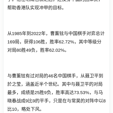
帮助香港队实现冲甲的目标。
从
1985
年到
2022
年，曹薰铉与中国棋手对弈总计
169
局，获得
106
胜，胜率
62.72%
，其中等级分
对局
80
胜
49
负，胜率
62.02%
。
与曹薰铉有过对局的
46
名中国棋手，从聂卫平到
於之莹，涵盖近半个世纪。其中与聂卫平的对局
最多，成绩是
25
胜
9
负，胜率高达
73.53%
，与马
晓春战成
9
比
9
的平手，只是在与常昊的对阵中以
8
比
10
，略处下风。