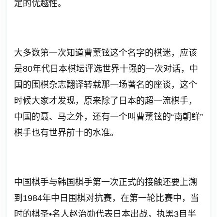
定的优越性。
大多数第一次知道曹薰铉这个名字的棋迷，应该
是
80
年代日本棋坛评选世界十强的一次对话，中
国的围棋杂志翻译转载那一场著名的座谈，这个
时候大家才发现，原来除了日本的超一流棋手，
中国的聂、马之外，还有一个叫曹薰铉的
“
南朝鲜
”
棋手也有世界前十的水准。
中国棋手与韩国棋手第一次正式的接触还要上溯
到
1984
年中日围棋对抗赛，在第一轮比赛中，当
时的棋圣
•
名人赵治勋代表日本出战，执黑
3
目半