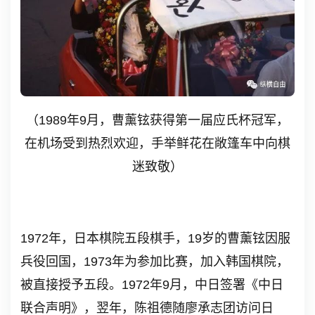
（1989年9月，曹薰铉获得第一届应氏杯冠军，
在机场受到热烈欢迎，手举鲜花在敞篷车中向棋
迷致敬）
1972
年，日本棋院五段棋手，
19
岁的曹薰铉因服
兵役回国，
1973
年为参加比赛，加入韩国棋院，
被直接授予五段。
1972
年
9
月，中日签署《中日
联合声明》，翌年，陈祖德随廖承志团访问日