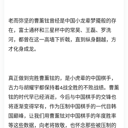
老而弥坚的曹薰铉曾经是中国小龙辈梦魇般的存
在，富士通杯和三星杯中的常昊、王磊、罗洗
河，都曾在这一高墙下折戟，直到纵身翻越，方
才化身成龙。
真正做到完胜曹薰铉的，是小虎辈的中国棋手，
古力与胡耀宇都保持着
4
战全胜的不败战绩。曹薰
铉的时代早已经消逝，今后与中国棋手的交锋也
将逐渐变得罕有，作为压制中国棋手的一代目韩
国巅峰，让我们用曹薰铉对中国棋手的年度胜率
等这些数据，向老将致敬，也怀念那些被压制的