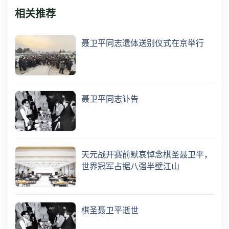
相关推荐
聂卫平同志遗体送别仪式在京举行
聂卫平同志讣告
天元战开赛前默哀悼念棋圣聂卫平，
世界冠军占据八强半壁江山
棋圣聂卫平逝世