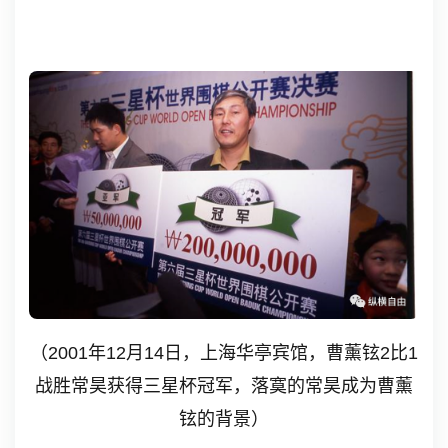
（
2001
年
12
月
14
日，上海华亭宾馆，曹薰铉
2
比
1
战胜常昊获得三星杯冠军，落寞的常昊成为曹薰
铉的背景）