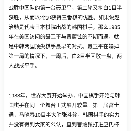
战胜中国队的第一台聂卫平，第二轮又执白
1
目半
获胜，从而以
2
比
0
获得三番棋的优胜。如果说赵
治勋是代表日本棋院出战的韩国棋手，那么
1985
年在美国访问的聂卫平与曹薰铉的不期而遇，就
是中韩两国顶尖棋手最早的对抗。聂卫平在输掉
第一局的情况下，一周后，白
2
目半回敬一盘，两
人战成平手。
1988
年，世界大赛开始举办，中国棋手开始与韩
国棋手在同一个舞台正式展开较量。第一届富士
通，马晓春
10
目半大胜张斗轸，韩国棋手的实力
并没有得到大家的公认，直到曹薰铉打进应氏杯