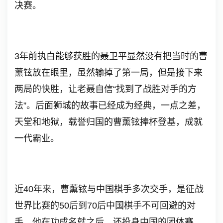
决赛。
3
年前执白能够获胜的聂卫平显然没有把当时的曹
薰铉放在眼里，虽然输掉了第一局，但是接下来
两局的快胜，让老聂自信
“
找到了战胜对手的方
法
”
。后面狮城的故事已经成为经典，一点之差，
天堂和地狱，载誉归国的曹薰铉捧杯登基，成就
一代霸业。
近
40
年来，曹薰铉与中国棋手多次交手，是征战
世界比赛的
50
后到
70
后中国棋手不可回避的对
手。他在功成名就之后，还投身中国的团体赛，