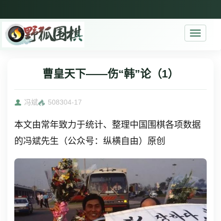
Toggle
navigati
曹皇天下——伤“韩”论（1）
冯斌
5083
04-17
本文由常年致力于统计、整理中国围棋各项数据
的冯斌先生（公众号：纵横自由）原创