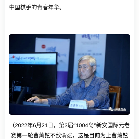
中国棋手的青春年华。
（
2022
年
6
月
21
日，第
3
届“
1004
岛”新安国际元老
赛第一轮曹薰铉不敌俞斌，这是目前为止曹薰铉