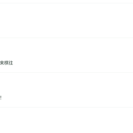
来棋往
！