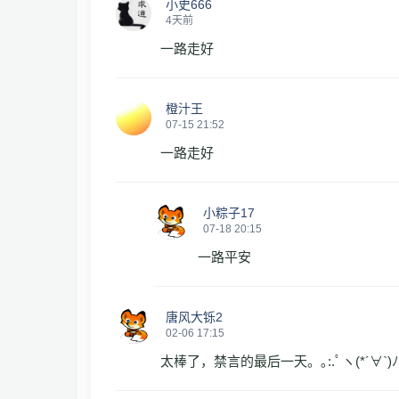
小史666
4天前
一路走好
橙汁王
07-15 21:52
一路走好
小粽子17
07-18 20:15
一路平安
唐风大铄2
02-06 17:15
太棒了，禁言的最后一天。｡:.ﾟヽ(*´∀`)ﾉﾟ