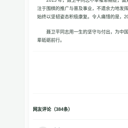
2013 年，聂卫平同志不幸罹患癌症
注于围棋的推广与普及事业，不遗余力地发挥榜
始终以坚韧姿态积极康复。令人痛惜的是，202
聂卫平同志用一生的坚守与付出，为中
辈砥砺前行。
网友评论（
384
条）