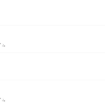
.:｡
.:｡