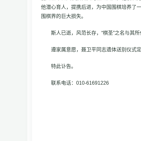
他潜心育人，提携后进，为中国围棋培养了
围棋界的巨大损失。
斯人已逝，风范长存，“棋圣”之名与其
遵家属意愿，聂卫平同志遗体送别仪式定于
特此讣告。
联系电话：010-61691226