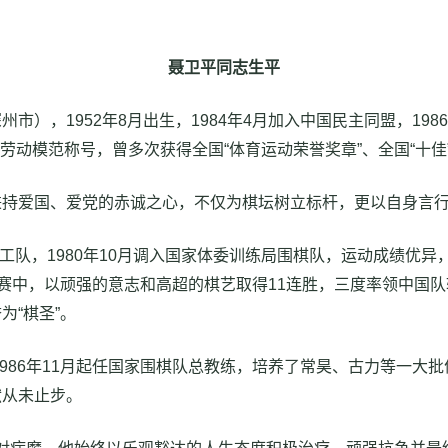
聂卫平同志生平
），1952年8月出生，1984年4月加入中国民主同盟，198
国劳动模范称号，曾多次获得全国“体育运动荣誉奖章”、全国“十佳
秉持爱国、爱党的赤诚之心，不仅为棋坛树立标杆，更以自身言
体工队，1980年10月调入国家体委训练局围棋队，运动成绩优异，
台赛中，以顽强的意志和高超的棋艺取得11连胜，三度率领中国
为“棋圣”。
1986年11月起任国家围棋队总教练，培养了常昊、古力等一大批
献从未止步。