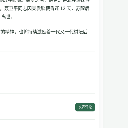
最终战胜病魔。康复之后，他更是将满腔热忱倾
聂卫平同志因突发脑梗昏迷 12 天，苏醒后
幸离世。
拔的精神，也将持续激励着一代又一代棋坛后
发表评论