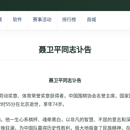
谱
软件
赛事活动
排行榜
商城
聂卫平同志讣告
聂卫平同志
讣告
”劳动奖章、体育荣誉奖章获得者，中国围棋协会名誉主席，国家
2时55分在北京逝世，享年74岁。
物。他一生心系棋枰、魂牵黑白，以非凡的智慧、不屈的意志和
力挽狂澜，为中国队赢得历史性胜利，极大地振奋了民族精神，