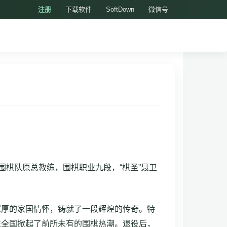
注册
下载软件
SoftDown
微信号
围棋队原总教练，围棋职业九段，“棋圣”聂卫
深厚的家国情怀，铸就了一段辉煌的传奇。特
在全国掀起了前所未有的围棋热潮。退役后，