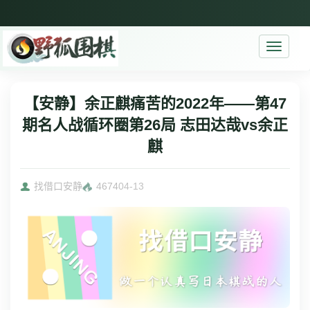
Toggle
navigati
【安静】余正麒痛苦的2022年——第47
期名人战循环圈第26局 志田达哉vs余正
麒
找借口安静
4674
04-13