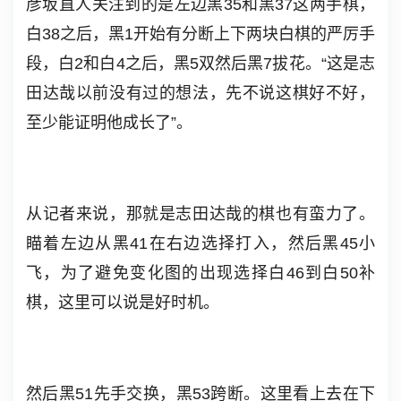
彦坂直人关注到的是左边黑35和黑37这两手棋，
白38之后，黑1开始有分断上下两块白棋的严厉手
段，白2和白4之后，黑5双然后黑7拔花。“这是志
田达哉以前没有过的想法，先不说这棋好不好，
至少能证明他成长了”。
从记者来说，那就是志田达哉的棋也有蛮力了。
瞄着左边从黑41在右边选择打入，然后黑45小
飞，为了避免变化图的出现选择白46到白50补
棋，这里可以说是好时机。
然后黑51先手交换，黑53跨断。这里看上去在下