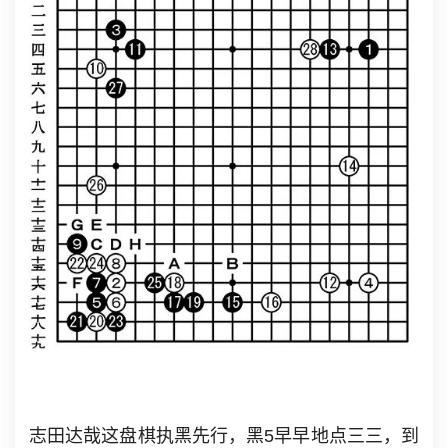
志田达哉这盘棋执黑先行，黑5早早地点三三，到