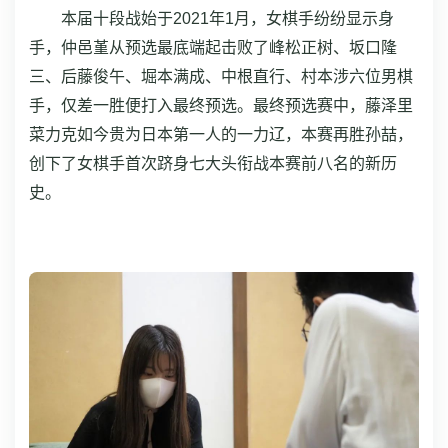
本届十段战始于2021年1月，女棋手纷纷显示身
手，仲邑堇从预选最底端起击败了峰松正树、坂口隆
三、后藤俊午、堀本满成、中根直行、村本涉六位男棋
手，仅差一胜便打入最终预选。最终预选赛中，藤泽里
菜力克如今贵为日本第一人的一力辽，本赛再胜孙喆，
创下了女棋手首次跻身七大头衔战本赛前八名的新历
史。