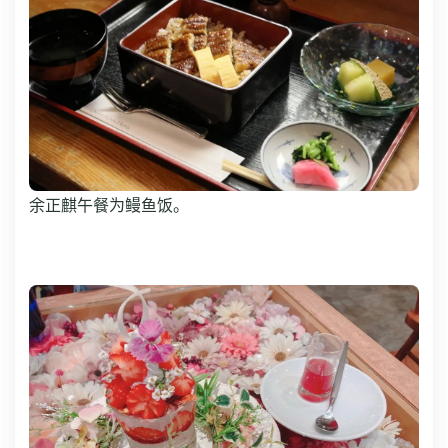
余正麒午餐为鳗鱼饭。