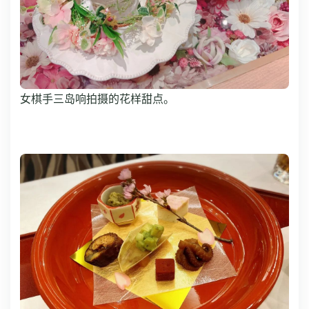
女棋手三岛响拍摄的花样甜点。