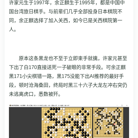
许家元生于1997年，余正麒生于1995年，都是中国中
国台湾旅日棋手。与前辈们几乎全部投身日本棋院不
同，余正麒选择了加入关西，如今已是关西棋院第一
人。
原本这条黑龙也不至于立即束手就擒，许家元甚至
下出了白170直接送死一子破眼的非常手段。可余正麒
黑171小尖棋错一路，黑175没能下出AI推荐的最好手
段，顿时沧海桑田，终局时黑三十六子大龙左冲右突仍
未逃离虎口，悉数被歼。