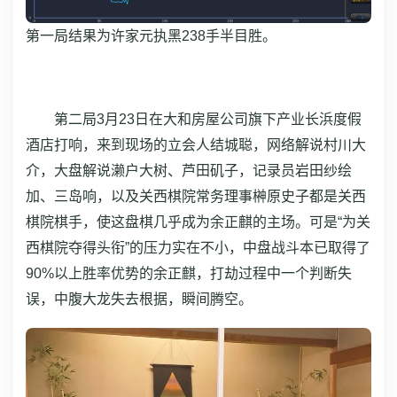
第一局结果为许家元执黑238手半目胜。
第二局3月23日在大和房屋公司旗下产业长浜度假
酒店打响，来到现场的立会人结城聪，网络解说村川大
介，大盘解说濑户大树、芦田矶子，记录员岩田纱绘
加、三岛响，以及关西棋院常务理事榊原史子都是关西
棋院棋手，使这盘棋几乎成为余正麒的主场。可是“为关
西棋院夺得头衔”的压力实在不小，中盘战斗本已取得了
90%以上胜率优势的余正麒，打劫过程中一个判断失
误，中腹大龙失去根据，瞬间腾空。