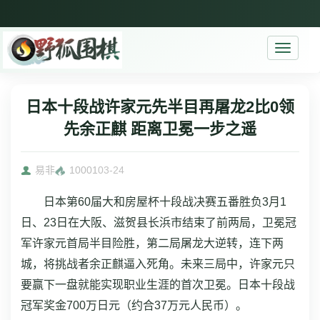
Toggle
navigati
日本十段战许家元先半目再屠龙2比0领
先余正麒 距离卫冕一步之遥
易非
10001
03-24
日本第60届大和房屋杯十段战决赛五番胜负3月1
日、23日在大阪、滋贺县长浜市结束了前两局，卫冕冠
军许家元首局半目险胜，第二局屠龙大逆转，连下两
城，将挑战者余正麒逼入死角。未来三局中，许家元只
要赢下一盘就能实现职业生涯的首次卫冕。日本十段战
冠军奖金700万日元（约合37万元人民币）。