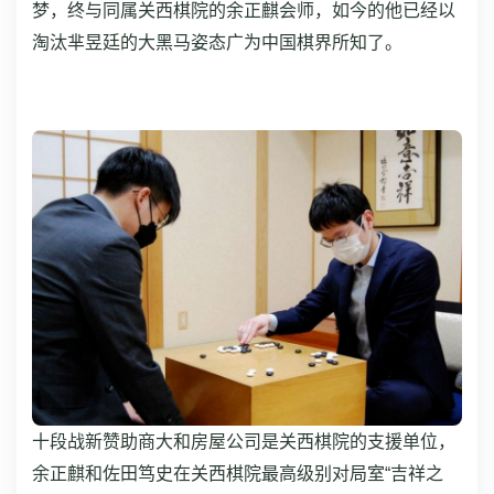
梦，终与同属关西棋院的余正麒会师，如今的他已经以
淘汰芈昱廷的大黑马姿态广为中国棋界所知了。
十段战新赞助商大和房屋公司是关西棋院的支援单位，
余正麒和佐田笃史在关西棋院最高级别对局室“吉祥之