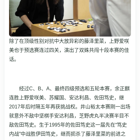
除了在顶级性别对抗中大放异彩的藤泽里菜，上野爱咲
美也于预选赛连过四关，演出了双姝共闯十段本赛的佳
话。
经过C、B、A、最终四级预选和五轮本赛，余正麒
连胜上野爱咲美、苏耀国、安达利昌、佐田笃史，继
2017年后时隔五年再获挑战权。井山裕太本赛刚一出场
就意外不敌中坚棋手安达利昌，芝野虎丸半决赛半目不
敌佐田笃史。生于1995年的佐田笃史这一届先在“笃史
内战”中战胜伊田笃史，继而扼杀了藤泽里菜的前进之