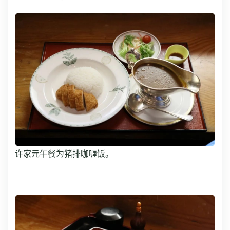
许家元午餐为猪排咖喱饭。