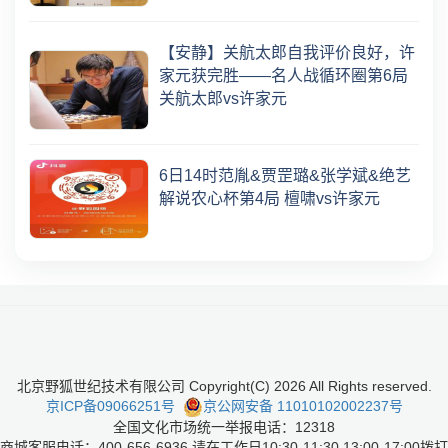
【安静】关航太郎自我评价良好，许
家元获完胜——名人战循环圈第6局
关航太郎vs许家元
6日14时范胤&贾罡璐&张学斌&绝艺
解说农心杯第4局 檀啸vs许家元
北京野狐世纪技术有限公司 Copyright(C)
2026
All Rights reserved.
京ICP备09066251号
京公网安备 11010102002237号
全国文化市场统一举报电话：12318
商城客服电话：400-656-6936 请在工作日10:30-11:30 13:00-17:00拨打