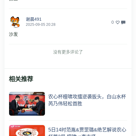
谢晨491
0
2025-09-05 20:28
沙发
没有更多评论了
相关推荐
农心杯檀啸攻擂逆袭扳头，白山水杯
芮乃伟轻松首胜
5日14时范胤&贾罡璐&绝艺解说农心