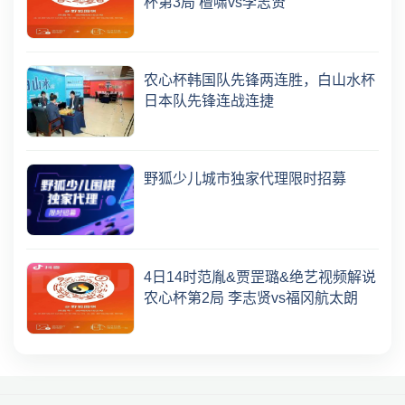
杯第3局 檀啸vs李志贤
农心杯韩国队先锋两连胜，白山水杯
日本队先锋连战连捷
野狐少儿城市独家代理限时招募
4日14时范胤&贾罡璐&绝艺视频解说
农心杯第2局 李志贤vs福冈航太朗