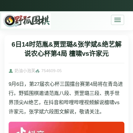
Toggle
navigati
6日14时范胤&贾罡璐&张学斌&绝艺解
说农心杯第4局 檀啸vs许家元
奶油小泡芙
7546
09-05
9月6日，第27届农心杯三国擂台赛第4局将在青岛进
行。野狐围棋邀请范胤八段、贾罡璐三段、携手世
界顶尖AI绝艺，在抖音和哔哩哔哩视频解说
檀啸
vs
许家元，张学斌六段图文解说，敬请关注。